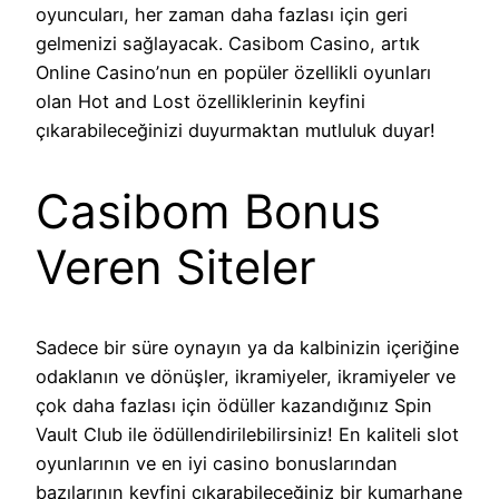
oyuncuları, her zaman daha fazlası için geri
gelmenizi sağlayacak. Casibom Casino, artık
Online Casino’nun en popüler özellikli oyunları
olan Hot and Lost özelliklerinin keyfini
çıkarabileceğinizi duyurmaktan mutluluk duyar!
Casibom Bonus
Veren Siteler
Sadece bir süre oynayın ya da kalbinizin içeriğine
odaklanın ve dönüşler, ikramiyeler, ikramiyeler ve
çok daha fazlası için ödüller kazandığınız Spin
Vault Club ile ödüllendirilebilirsiniz! En kaliteli slot
oyunlarının ve en iyi casino bonuslarından
bazılarının keyfini çıkarabileceğiniz bir kumarhane