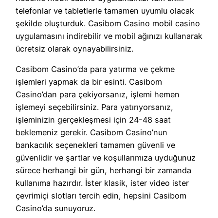
telefonlar ve tabletlerle tamamen uyumlu olacak
şekilde oluşturduk. Casibom Casino mobil casino
uygulamasını indirebilir ve mobil ağınızı kullanarak
ücretsiz olarak oynayabilirsiniz.
Casibom Casino’da para yatırma ve çekme
işlemleri yapmak da bir esinti. Casibom
Casino’dan para çekiyorsanız, işlemi hemen
işlemeyi seçebilirsiniz. Para yatırıyorsanız,
işleminizin gerçekleşmesi için 24-48 saat
beklemeniz gerekir. Casibom Casino’nun
bankacılık seçenekleri tamamen güvenli ve
güvenlidir ve şartlar ve koşullarımıza uyduğunuz
sürece herhangi bir gün, herhangi bir zamanda
kullanıma hazırdır. İster klasik, ister video ister
çevrimiçi slotları tercih edin, hepsini Casibom
Casino’da sunuyoruz.