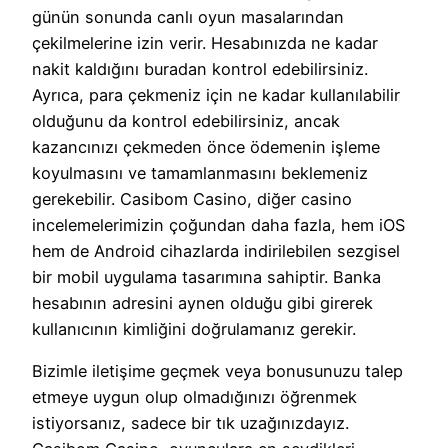
günün sonunda canlı oyun masalarından
çekilmelerine izin verir. Hesabınızda ne kadar
nakit kaldığını buradan kontrol edebilirsiniz.
Ayrıca, para çekmeniz için ne kadar kullanılabilir
olduğunu da kontrol edebilirsiniz, ancak
kazancınızı çekmeden önce ödemenin işleme
koyulmasını ve tamamlanmasını beklemeniz
gerekebilir. Casibom Casino, diğer casino
incelemelerimizin çoğundan daha fazla, hem iOS
hem de Android cihazlarda indirilebilen sezgisel
bir mobil uygulama tasarımına sahiptir. Banka
hesabının adresini aynen olduğu gibi girerek
kullanıcının kimliğini doğrulamanız gerekir.
Bizimle iletişime geçmek veya bonusunuzu talep
etmeye uygun olup olmadığınızı öğrenmek
istiyorsanız, sadece bir tık uzağınızdayız.