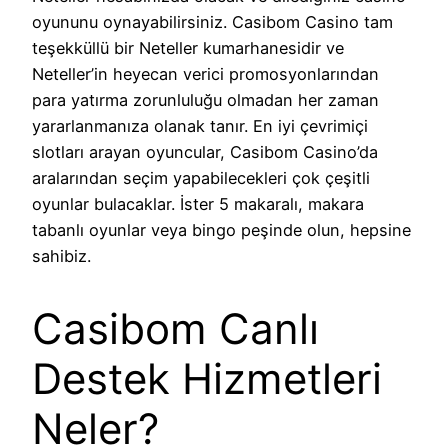
oyununu oynayabilirsiniz. Casibom Casino tam
teşekküllü bir Neteller kumarhanesidir ve
Neteller’in heyecan verici promosyonlarından
para yatırma zorunluluğu olmadan her zaman
yararlanmanıza olanak tanır. En iyi çevrimiçi
slotları arayan oyuncular, Casibom Casino’da
aralarından seçim yapabilecekleri çok çeşitli
oyunlar bulacaklar. İster 5 makaralı, makara
tabanlı oyunlar veya bingo peşinde olun, hepsine
sahibiz.
Casibom Canlı
Destek Hizmetleri
Neler?