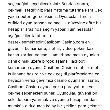
seçeneğini seçebileceksiniz.Bundan sonra,
çekmek istediğiniz Para Yatırma tutarına Para Çek
yazan buton göreceksiniz. Oyuncular, tercih
ettikleri oyun tarzına ve bağlılık düzeyine göre bu
hesaplar arasında seçim yapar. Tüm hesaplar
aşağıdakiler tarafından
desteklenmektedir:Casibom Casino.com en
güvenilir kumarhane, slotlar, video poker, kazı
kazan kartları ve canlı kumarhane masa oyunları
dahil olmak üzere birçok aşamalı jackpot
kumarhane oyunu. Casibom Casino mobile, mobil
kullanıma hazırdır ve çok çeşitli platformlarda en
heyecan verici çevrimiçi casino oyunlarını sunar.
Casibom Casino ayrıca çoklu para yatırma ve
çekme seçenekleri sunar. Oyuncular, güvenli bir
şekilde para yatırmak ve oyuncu hesaplarından
mümkün olduğunca kolay bir şekilde para çekmek