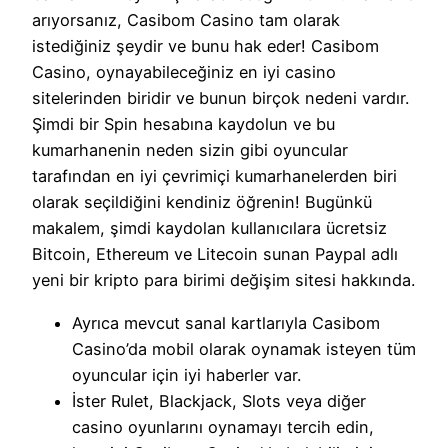
arıyorsanız, Casibom Casino tam olarak
istediğiniz şeydir ve bunu hak eder! Casibom
Casino, oynayabileceğiniz en iyi casino
sitelerinden biridir ve bunun birçok nedeni vardır.
Şimdi bir Spin hesabına kaydolun ve bu
kumarhanenin neden sizin gibi oyuncular
tarafından en iyi çevrimiçi kumarhanelerden biri
olarak seçildiğini kendiniz öğrenin! Bugünkü
makalem, şimdi kaydolan kullanıcılara ücretsiz
Bitcoin, Ethereum ve Litecoin sunan Paypal adlı
yeni bir kripto para birimi değişim sitesi hakkında.
Ayrıca mevcut sanal kartlarıyla Casibom
Casino’da mobil olarak oynamak isteyen tüm
oyuncular için iyi haberler var.
İster Rulet, Blackjack, Slots veya diğer
casino oyunlarını oynamayı tercih edin,