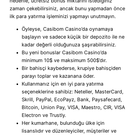
nedenle, ücretsiz bonus miktarını istediğiniz
zaman çekebilirsiniz, ancak bunu yapmadan önce
ilk para yatırma işleminizi yapmayı unutmayın.
Öyleyse, Casibom Casino’da oynamaya
başlayın ve sadece küçük bir depozito ile ne
kadar değerli olduğunuza şaşırabilirsiniz.
Bu yeni bonuslar Casibom Casino’da
minimum 10$ ve maksimum 500$’dır.
Bir bahisçi kaybederse, krupiye bahisçiden
parayı toplar ve kazanana öder.
Kullanmanız için en iyi para yatırma
seçeneklerine sahibiz: Neteller, MasterCard,
Skrill, PayPal, EcoPayz, Bank, Paysafecard,
Bitcoin, Union Pay, VISA, Maestro, CIR, VISA
Electron ve Trustly.
Her kumarhane, bulunduğu ülke için
lisanslıdır ve düzenleyiciler, müşteriler ve