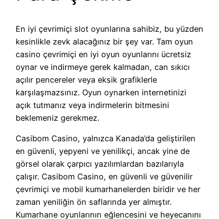
En iyi çevrimiçi slot oyunlarına sahibiz, bu yüzden
kesinlikle zevk alacağınız bir şey var. Tam oyun
casino çevrimiçi en iyi oyun oyunlarını ücretsiz
oynar ve indirmeye gerek kalmadan, can sıkıcı
açılır pencereler veya eksik grafiklerle
karşılaşmazsınız. Oyun oynarken internetinizi
açık tutmanız veya indirmelerin bitmesini
beklemeniz gerekmez.
Casibom Casino, yalnızca Kanada’da geliştirilen
en güvenli, yepyeni ve yenilikçi, ancak yine de
görsel olarak çarpıcı yazılımlardan bazılarıyla
çalışır. Casibom Casino, en güvenli ve güvenilir
çevrimiçi ve mobil kumarhanelerden biridir ve her
zaman yeniliğin ön saflarında yer almıştır.
Kumarhane oyunlarının eğlencesini ve heyecanını