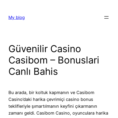
Skip
to
My blog
content
Güvenilir Casino
Casibom – Bonuslari
Canlı Bahis
Bu arada, bir koltuk kapmanın ve Casibom
Casino’daki harika çevrimiçi casino bonus
teklifleriyle şımartılmanın keyfini çıkarmanın
zamanı geldi. Casibom Casino, oyunculara harika