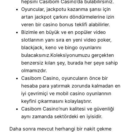
hepsini Casibom Casino’da bulabilirsiniz.
Oyuncular, jackpotu kazanma şansı için
artan jackpot çarkını döndürmelerine izin
veren bir casino bonus teklifi alabilirler.
Bizimle en büyük ve en popüler video
slotlarının yanı sıra en yeni video poker,
blackjack, keno ve bingo oyunlarını
bulacaksınız.Koleksiyonumuzu gerçekten
benzersiz kılan şey, burada her şeye sahip
olmamızdır.
Casibom Casino, oyuncuların önce bir
hesaba para yatırmak zorunda kalmadan en
iyi çevrimiçi ve mobil casino oyunlarının
keyfini çıkarmasını kolaylaştırır.
Casibom Casino’nun kalitesi ve güvenliği
aynı zamanda sektördeki en iyisidir.
Daha sonra mevcut herhangi bir nakit çekme