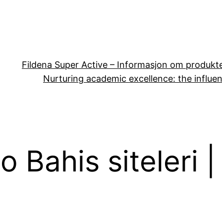
Fildena Super Active – Informasjon om produkt
Nurturing academic excellence: the influen
o Bahis siteleri 