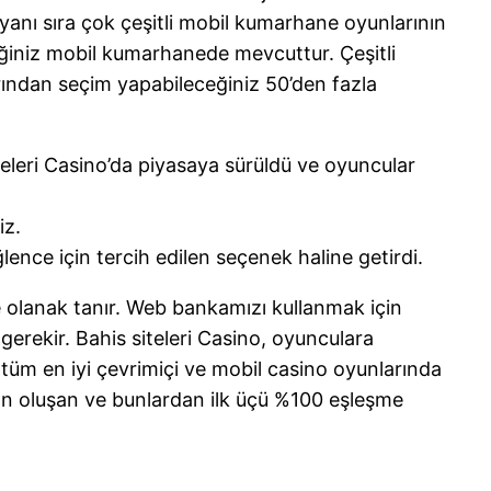
 yanı sıra çok çeşitli mobil kumarhane oyunlarının
ceğiniz mobil kumarhanede mevcuttur. Çeşitli
rından seçim yapabileceğiniz 50’den fazla
teleri Casino’da piyasaya sürüldü ve oyuncular
iz.
eğlence için tercih edilen seçenek haline getirdi.
 olanak tanır. Web bankamızı kullanmak için
gerekir. Bahis siteleri Casino, oyunculara
 tüm en iyi çevrimiçi ve mobil casino oyunlarında
tan oluşan ve bunlardan ilk üçü %100 eşleşme