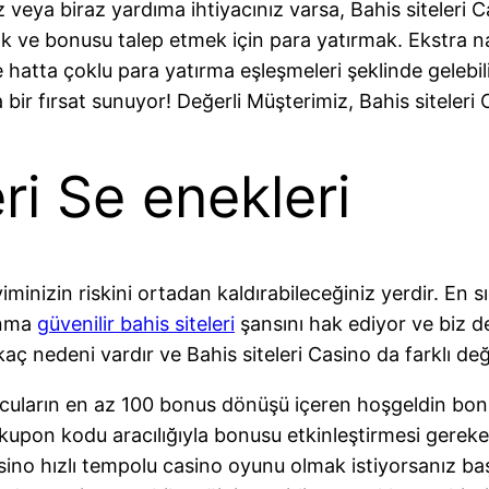
veya biraz yardıma ihtiyacınız varsa, Bahis siteleri 
 ve bonusu talep etmek için para yatırmak. Ekstra n
hatta çoklu para yatırma eşleşmeleri şeklinde gelebilir
bir fırsat sunuyor! Değerli Müşterimiz, Bahis siteleri 
eri Se enekleri
inizin riskini ortadan kaldırabileceğiniz yerdir. En sı
anma
güvenilir bahis siteleri
şansını hak ediyor ve biz d
 nedeni vardır ve Bahis siteleri Casino da farklı deği
uların en az 100 bonus dönüşü içeren hoşgeldin bonus
upon kodu aracılığıyla bonusu etkinleştirmesi gereke
asino hızlı tempolu casino oyunu olmak istiyorsanız b