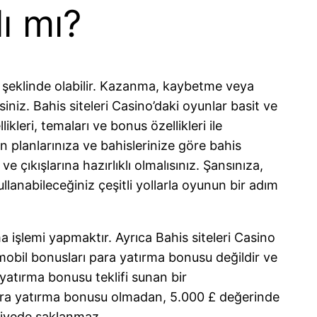
ı mı?
ı şeklinde olabilir. Kazanma, kaybetme veya
iniz. Bahis siteleri Casino’daki oyunlar basit ve
kleri, temaları ve bonus özellikleri ile
 planlarınıza ve bahislerinize göre bahis
e çıkışlarına hazırlıklı olmalısınız. Şansınıza,
lanabileceğiniz çeşitli yollarla oyunun bir adım
 işlemi yapmaktır. Ayrıca Bahis siteleri Casino
mobil bonusları para yatırma bonusu değildir ve
yatırma bonusu teklifi sunan bir
ra yatırma bonusu olmadan, 5.000 £ değerinde
kiyede saklanmaz.