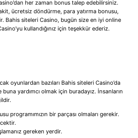
Casino’dan her zaman bonus talep edebilirsiniz.
akit, ücretsiz döndürme, para yatırma bonusu,
. Bahis siteleri Casino, bugün size en iyi online
Casino’yu kullandığınız için teşekkür ederiz.
cak oyunlardan bazıları Bahis siteleri Casino’da
e buna yardımcı olmak için buradayız. İnsanların
ldir.
u programımızın bir parçası olmaları gerekir.
cektir.
aşlamanız gereken yerdir.