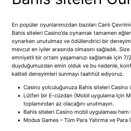
En popüler oyunlarımızdan bazıları Canlı Çevrimiç
Bahis siteleri Casino’da oynamak tamamen eğlenme
oynarken unutulmaz ve ödüllendirici bir deneyim 
mevcut en iyiler arasında olmasını sağladık. Siz
emniyetli bir ortam yaşamanızı sağlamak için 7/2
duyduğumuzdan emin olduk ve bu nedenle, konfor 
kaliteli deneyimleri sunmayı taahhüt ediyoruz.
Casino yolculuğunuza Bahis siteleri Casino 
Lütfen bir E-cüzdan (Mobil uygulama için Mult
toplamından az olacağını unutmayın.
Bahis siteleri Casino mobil uygulaması hem i
Modus Games – Tüm Para Yatırma ve Para 