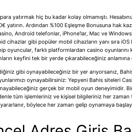
a para yatırmak hiç bu kadar kolay olmamıştı. Hesabını
000€ yatırın. Ardından %100 Eşleşme Bonusuna hak kaza
asino, Android telefonlar, iPhone’lar, Mac ve Windows P
d cihazlar gibi popüler mobil cihazların yanı sıra iOS 
ip oyuncular, farklı platformlardan casino oyunlarını k
arın keyfini tek bir yerde çıkarabileceğiniz anlamına g
iğiniz gibi oynayabileceğiniz bir yer arıyorsanız, Bahis
oyunlarımızı oynayabilirsiniz: Yepyeni Bahis siteleri 
ayabileceğiniz gerçek bir mobil oyun deneyimidir. Bi
denle tüm işlemleriniz ve kişisel bilgileriniz her zaman
 yararlanır, böylece her zaman gelip oynamaya başlayab
ncel Adres Giriş Ba