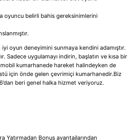
a oyuncu belirli bahis gereksinimlerini
nslanmıştır.
n iyi oyun deneyimini sunmaya kendini adamıştır.
. Sadece uygulamayı indirin, başlatın ve kısa bir
ir mobil kumarhanede hareket halindeyken de
stü için önde gelen çevrimiçi kumarhanedir.Biz
06’dan beri genel halka hizmet veriyoruz.
ara Yatırmadan Bonus avantajlarından