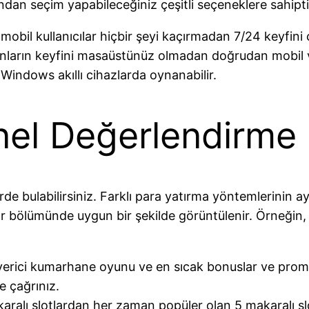
ından seçim yapabileceğiniz çeşitli seçeneklere sahipti
bil kullanıcılar hiçbir şeyi kaçırmadan 7/24 keyfini ç
nların keyfini masaüstünüz olmadan doğrudan mobil vey
Windows akıllı cihazlarda oynanabilir.
enel Değerlendirme
e bulabilirsiniz. Farklı para yatırma yöntemlerinin ayr
nlar bölümünde uygun bir şekilde görüntülenir. Örneğin,
erici kumarhane oyunu ve en sıcak bonuslar ve promos
e çağrınız.
karalı slotlardan her zaman popüler olan 5 makaralı slot