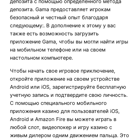
депозита с помощью определенного метода
депозита. Gama предоставляет игрокам
безопасный и честный опыт благодаря
следующему:. В дополнение к этому у вас
также есть возможность загрузить
приложение Gama, чтобы вы могли найти игры
на мобильном телефоне или на своем
настольном компьютере.
Чтобы начать свое игровое приключение,
откройте приложение на своем устройстве
Android или iOS, зарегистрируйте бесплатную
учетную запись и подтвердите свою личность.
С помощью специального мобильного
приложения казино для пользователей iOS,
Android и Amazon Fire вы можете играть в
любой слот, видеопокер и игру казино с
живым дилером одним движением пальца. Это