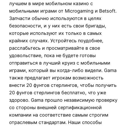
лучшем в мире мобильном казино с
мобильными играми от Microgaming и Betsoft.
Запчасти обычно используются в целях
безопасности, и у них есть свои бригады,
которые используют их только в самых
крайних случаях. Устройтесь поудобнее,
расслабьтесь и просматривайте в свое
удовольствие, пока не будете готовы
отправиться в лучший круиз с мобильными
играми, который вы когда-либо видели. Gama
также предлагает игрокам возможность
внести 20 фунтов стерлингов, чтобы получить
20 фунтов стерлингов бесплатно, что уже
здорово. Gama прошло независимую проверку
со стороны внешней сертификационной
компании на соответствие самым строгим
отраслевым стандартам. Наши способы