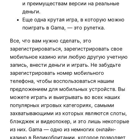
и преимуществам версии на реальные
деньги.
Еще одна крутая игра, в которую можно
поиграть в Gama, — это рулетка.
Все, что вам нужно сделать, это
зарегистрироваться, зарегистрировать свое
мобильное казино или любую другую учетную
запись, внести деньги и играть. Не забудьте
зарегистрировать номер мобильного
телефона, чтобы воспользоваться нашим
предложением для мобильных устройств. Вы
можете играть и выигрывать во всех наших
популярных игровых категориях, самыми
захватывающими из которых являются слоты,
блэкджек и видеопокер, и это лишь некоторые
из них. Gama — одно из немногих онлайн-
казино в Великобритании, которое позволяет