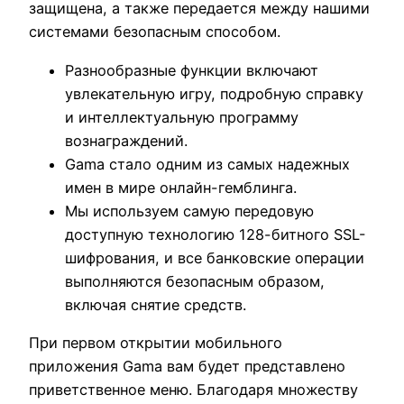
защищена, а также передается между нашими
системами безопасным способом.
Разнообразные функции включают
увлекательную игру, подробную справку
и интеллектуальную программу
вознаграждений.
Gama стало одним из самых надежных
имен в мире онлайн-гемблинга.
Мы используем самую передовую
доступную технологию 128-битного SSL-
шифрования, и все банковские операции
выполняются безопасным образом,
включая снятие средств.
При первом открытии мобильного
приложения Gama вам будет представлено
приветственное меню. Благодаря множеству