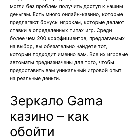
могли без проблем получить доступ к нашим
деньгам. Есть много онлайн-казино, которые
предлагают бонусы игрокам, которые делают
ставки в определенных типах игр. Среди
более чем 200 коэффициентов, предлагаемых
на выбор, вы обязательно найдете тот,
который подходит именно вам. Все их игровые
автоматы предназначены для того, чтобы
предоставить вам уникальный игровой опыт
на реальные деньги.
Зеркало Gama
казино – как
обойти