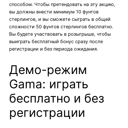
способом. Чтобы претендовать на эту акцию,
вы должны внести минимум 10 фунтов
стерлингов, и вы сможете сыграть в общей
сложности 50 фунтов стерлингов бесплатно.
Вы будете участвовать в розыгрыше, чтобы
выиграть бесплатный бонус сразу после
регистрации и без периода ожидания.
Демо-режим
Gama: играть
бесплатно и без
регистрации