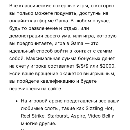
Все классические покерные игры, о которых
вы только можете подумать, доступны на
онлайн-платформе Gama. В любом случае,
будь то развлечение и отдых, или
демонстрация своего ума, или игра, которую
вы предпочитаете, игра в Gama — это
идеальный способ войти в контакт с самим
собой. Максимальная сумма бонусных денег
на счету игрока составляет $/$/$ или $2000.
Если ваше вращение окажется выигрышным,
вы пройдете квалификацию и будете
перечислены на сайте.
На игровой арене представлены все ваши
любимые слоты, такие как Sizzling Hot,
Reel Strike, Starburst, Aspire, Video Bell и
многие другие.