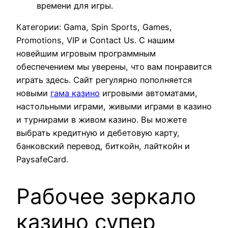
времени для игры.
Категории: Gama, Spin Sports, Games,
Promotions, VIP и Contact Us. С нашим
новейшим игровым программным
обеспечением мы уверены, что вам понравится
играть здесь. Сайт регулярно пополняется
новыми
гама казино
игровыми автоматами,
настольными играми, живыми играми в казино
и турнирами в живом казино. Вы можете
выбрать кредитную и дебетовую карту,
банковский перевод, биткойн, лайткойн и
PaysafeCard.
Рабочее зеркало
казино супер