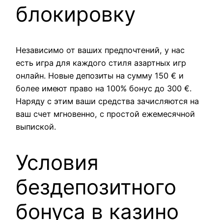
блокировку
Независимо от ваших предпочтений, у нас
есть игра для каждого стиля азартных игр
онлайн. Новые депозиты на сумму 150 € и
более имеют право на 100% бонус до 300 €.
Наряду с этим ваши средства зачисляются на
ваш счет мгновенно, с простой ежемесячной
выпиской.
Условия
бездепозитного
бонуса в казино