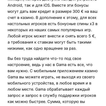
Android, так и для iOS. Вместе эти бонусы
могут дать вам кредит в размере 300 € на ваш
счет в казино. В дополнение к этому, для всех
настольных игроков есть бонусные спины x3 в
некоторых из наших самых популярных игр.
Любой игрок может внести и снять всего 5 €,
а требования к ставкам могут быть такими
низкими, как одно вращение за раз.
Вы без труда найдете что-то под свое
настроение, ведь у нас в Gama есть все, что
вам нужно. С мобильным приложением казино
Gama вы можете играть, не выходя из своего
мобильного устройства, в любое время и в
любом месте. Gama обрабатывает каждый
запрос и запрос в службу поддержки игроков
как можно быстрее. Сумма, которую вы