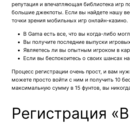
репутация и впечатляющая библиотека игр п
большие джекпоты. Если вы найдете нашу ве
точки зрения мобильных игр онлайн-казино.
В Gama есть все, что вы когда-либо мог
Вы получите последние выпуски игровых 
Являетесь ли вы опытным игроком в кар
Если вы беспокоитесь о своих шансах н
Процесс регистрации очень прост, и вам нуж
можете просто войти с ним и получить 10 бе
максимальную сумму в 15 фунтов, вы никогд
Регистрация «В