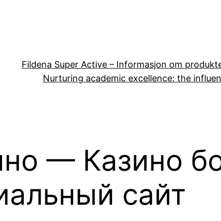
Fildena Super Active – Informasjon om produkt
Nurturing academic excellence: the influen
ино — Казино б
иальный сайт