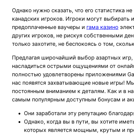
Однако нужно сказать, что его статистика не
канадских игроков. Игроки могут выбирать 
предоплаченные ваучеры и
гама казино
элект
других игроков, не рискуя собственными день
только захотите, не беспокоясь о том, сколь
Предлагая широчайший выбор азартных игр, 
насладиться острыми ощущениями от онлайн-
полностью удовлетворены приложениями Gam
нас появятся захватывающие новые игры! Мы
постоянным вниманием к деталям. Как и в на
самым популярным доступным бонусам и акци
Они заработали эту репутацию благодар
Однако, когда вы в пути, вы хотите им
которых является мощным, крутым и пр