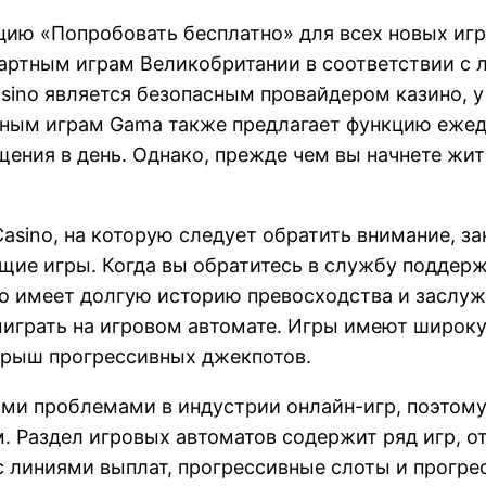
ию «Попробовать бесплатно» для всех новых игро
артным играм Великобритании в соответствии с л
sino является безопасным провайдером казино, у
нным играм Gama также предлагает функцию ежед
ения в день. Однако, прежде чем вы начнете жит
sino, на которую следует обратить внимание, зак
ие игры. Когда вы обратитесь в службу поддерж
но имеет долгую историю превосходства и заслуж
играть на игровом автомате. Игры имеют широкую 
грыш прогрессивных джекпотов.
ми проблемами в индустрии онлайн-игр, поэтому
 Раздел игровых автоматов содержит ряд игр, о
 с линиями выплат, прогрессивные слоты и прогр