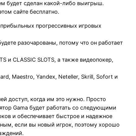
чем будет сделан какой-либо выигрыш.
этом сайте бесплатно.
о прибыльных прогрессивных игровых
 будете разочарованы, потому что он работает
TS и CLASSIC SLOTS, а также видеопокер,
Maestro, Yandex, Neteller, Skrill, Sofort и
ей доступ, когда им это нужно. Просто
лятор Gama будет работать со следующими
оков и обеспечивает быстрое и надежное
сным, если вы новый игрок, поэтому хорошо
раждений.