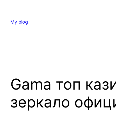
Skip
to
content
My blog
Gama топ каз
зеркало офиц