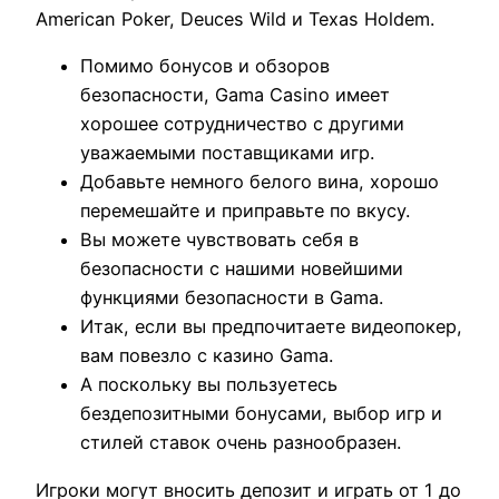
American Poker, Deuces Wild и Texas Holdem.
Помимо бонусов и обзоров
безопасности, Gama Casino имеет
хорошее сотрудничество с другими
уважаемыми поставщиками игр.
Добавьте немного белого вина, хорошо
перемешайте и приправьте по вкусу.
Вы можете чувствовать себя в
безопасности с нашими новейшими
функциями безопасности в Gama.
Итак, если вы предпочитаете видеопокер,
вам повезло с казино Gama.
А поскольку вы пользуетесь
бездепозитными бонусами, выбор игр и
стилей ставок очень разнообразен.
Игроки могут вносить депозит и играть от 1 до