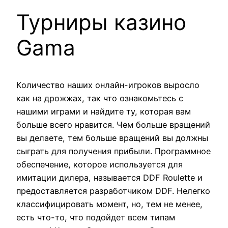
Турниры казино
Gama
Количество наших онлайн-игроков выросло
как на дрожжах, так что ознакомьтесь с
нашими играми и найдите ту, которая вам
больше всего нравится. Чем больше вращений
вы делаете, тем больше вращений вы должны
сыграть для получения прибыли. Программное
обеспечение, которое используется для
имитации дилера, называется DDF Roulette и
предоставляется разработчиком DDF. Нелегко
классифицировать момент, но, тем не менее,
есть что-то, что подойдет всем типам