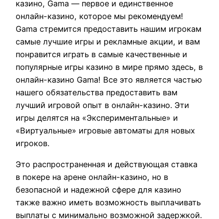
казино, Gama — первое и единственное
онлайн-казино, которое мы рекомендуем!
Gama стремится предоставить нашим игрокам
самые лучшие игры и рекламные акции, и вам
понравится играть в самые качественные и
популярные игры казино в мире прямо здесь, в
онлайн-казино Gama! Все это является частью
нашего обязательства предоставить вам
лучший игровой опыт в онлайн-казино. Эти
игры делятся на «Экспериментальные» и
«Виртуальные» игровые автоматы для новых
игроков.
Это распространенная и действующая ставка
в покере на арене онлайн-казино, но в
безопасной и надежной сфере для казино
также важно иметь возможность выплачивать
выплаты с минимально возможной задержкой.