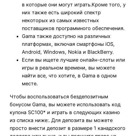
в которые они могут играть.Кроме того, у
них также есть широкий спектр
некоторых из самых известных
поставщиков программного обеспечения.
Gama также доступно на различных
платформах, включая смартфоны iOS,
Android, Windows, Nokia и BlackBerry.
Если вы ищете лучшие онлайн-слоты или
игры в реальном времени, вы можете
найти все, что хотите, в Gama в одном
месте.
Чтобы воспользоваться бездепозитным
бонусом Gama, вы можете использовать код
купона SC100* и играть в следующих казино
из списка ниже:. Для депозита вы можете
просто внести депозит в размере 1 канадского
доллара или выше, и вы получите право на