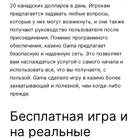
20 канадских долларов в день. Игрокам
предлагается задавать любые вопросы,
которые у них могут возникнуть, и они также
получают руководство пользователя после
присоединения. Помимо программного
обеспечения, казино Gama предлагает
безопасную и надежную сеть. Это позволяет
вам наслаждаться услугой с самого начала и
использовать все, что вы получаете, с
пользой. Gama сделало игру в казино более
захватывающей и полезной, чем когда-либо
прежде.
Бесплатная игра и
на реальные