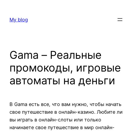
Skip
to
My blog
content
Gama – Реальные
промокоды, игровые
автоматы на деньги
В Gama есть все, что вам нужно, чтобы начать
свое путешествие в онлайн-казино. Любите ли
вы играть в онлайн-слоты или только
начинаете свое путешествие в мир онлайн-