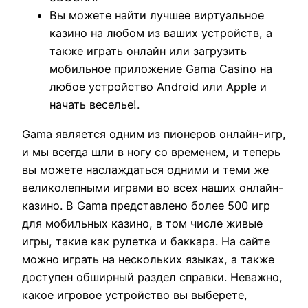
Вы можете найти лучшее виртуальное
казино на любом из ваших устройств, а
также играть онлайн или загрузить
мобильное приложение Gama Casino на
любое устройство Android или Apple и
начать веселье!.
Gama является одним из пионеров онлайн-игр,
и мы всегда шли в ногу со временем, и теперь
вы можете наслаждаться одними и теми же
великолепными играми во всех наших онлайн-
казино. В Gama представлено более 500 игр
для мобильных казино, в том числе живые
игры, такие как рулетка и баккара. На сайте
можно играть на нескольких языках, а также
доступен обширный раздел справки. Неважно,
какое игровое устройство вы выберете,