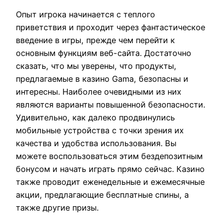
Опыт игрока начинается с теплого
приветствия и проходит через фантастическое
введение в игры, прежде чем перейти к
основным функциям веб-сайта. Достаточно
сказать, что мы уверены, что продукты,
предлагаемые в казино Gama, безопасны и
интересны. Наиболее очевидными из них
являются варианты повышенной безопасности.
Удивительно, как далеко продвинулись
мобильные устройства с точки зрения их
качества и удобства использования. Вы
можете воспользоваться этим бездепозитным
бонусом и начать играть прямо сейчас. Казино
также проводит еженедельные и ежемесячные
акции, предлагающие бесплатные спины, а
также другие призы.