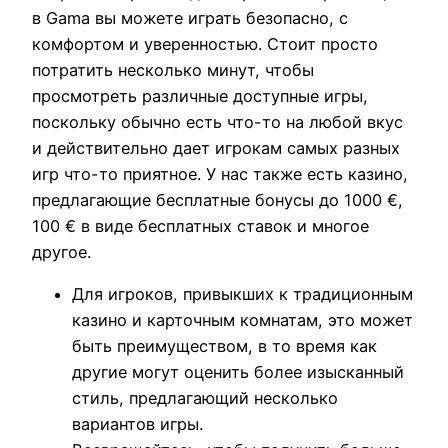
в Gama вы можете играть безопасно, с
комфортом и уверенностью. Стоит просто
потратить несколько минут, чтобы
просмотреть различные доступные игры,
поскольку обычно есть что-то на любой вкус
и действительно дает игрокам самых разных
игр что-то приятное. У нас также есть казино,
предлагающие бесплатные бонусы до 1000 €,
100 € в виде бесплатных ставок и многое
другое.
Для игроков, привыкших к традиционным
казино и карточным комнатам, это может
быть преимуществом, в то время как
другие могут оценить более изысканный
стиль, предлагающий несколько
вариантов игры.