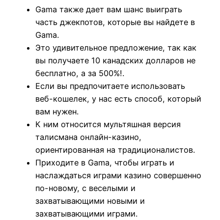
Gama также дает вам шанс выиграть
часть джекпотов, которые вы найдете в
Gama.
Это удивительное предложение, так как
вы получаете 10 канадских долларов не
бесплатно, а за 500%!.
Если вы предпочитаете использовать
веб-кошелек, у нас есть способ, который
вам нужен.
К ним относится мультяшная версия
талисмана онлайн-казино,
ориентированная на традиционалистов.
Приходите в Gama, чтобы играть и
наслаждаться играми казино совершенно
по-новому, с веселыми и
захватывающими новыми и
захватывающими играми.