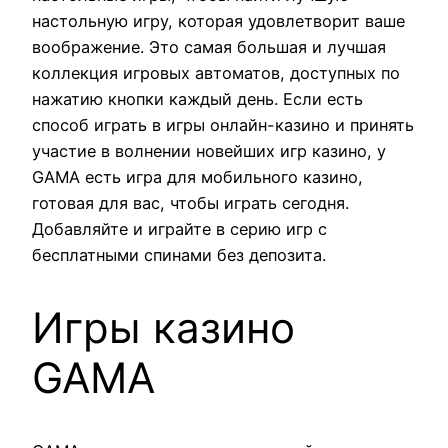
настольную игру, которая удовлетворит ваше
воображение. Это самая большая и лучшая
коллекция игровых автоматов, доступных по
нажатию кнопки каждый день. Если есть
способ играть в игры онлайн-казино и принять
участие в волнении новейших игр казино, у
GAMA есть игра для мобильного казино,
готовая для вас, чтобы играть сегодня.
Добавляйте и играйте в серию игр с
бесплатными спинами без депозита.
Игры казино
GAMA