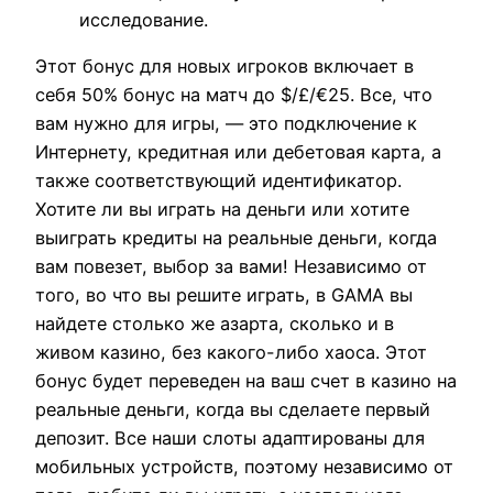
исследование.
Этот бонус для новых игроков включает в
себя 50% бонус на матч до $/£/€25. Все, что
вам нужно для игры, — это подключение к
Интернету, кредитная или дебетовая карта, а
также соответствующий идентификатор.
Хотите ли вы играть на деньги или хотите
выиграть кредиты на реальные деньги, когда
вам повезет, выбор за вами! Независимо от
того, во что вы решите играть, в GAMA вы
найдете столько же азарта, сколько и в
живом казино, без какого-либо хаоса. Этот
бонус будет переведен на ваш счет в казино на
реальные деньги, когда вы сделаете первый
депозит. Все наши слоты адаптированы для
мобильных устройств, поэтому независимо от