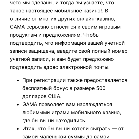
чего мы сделаны, и тогда вы узнаете, что
такое настоящее мобильное казино!. В
отличие от многих других онлайн-казино,
GAMA серьезно относится к своим игровым
продуктам и предложениям. Чтобы
подтвердить, что информация вашей учетной
записи защищена, введите свой полный номер
учетной записи, и вам будет предложено
подтвердить адрес электронной почты.
При регистрации также предоставляется
бесплатный бонус в размере 500
долларов США.
GAMA позволяет вам наслаждаться
любимыми играми мобильного казино,
где бы вы ни находились.
Итак, что бы вы ни хотели сыграть — от
самой маленькой суммы до самой