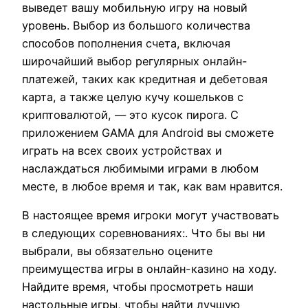
выведет вашу мобильную игру на новый
уровень. Выбор из большого количества
способов пополнения счета, включая
широчайший выбор регулярных онлайн-
платежей, таких как кредитная и дебетовая
карта, а также целую кучу кошельков с
криптовалютой, — это кусок пирога. С
приложением GAMA для Android вы сможете
играть на всех своих устройствах и
наслаждаться любимыми играми в любом
месте, в любое время и так, как вам нравится.
В настоящее время игроки могут участвовать
в следующих соревнованиях:. Что бы вы ни
выбрали, вы обязательно оцените
преимущества игры в онлайн-казино на ходу.
Найдите время, чтобы просмотреть наши
настольные игры, чтобы найти лучшую