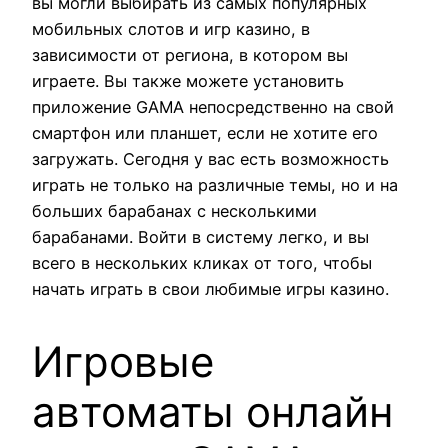
вы могли выбирать из самых популярных
мобильных слотов и игр казино, в
зависимости от региона, в котором вы
играете. Вы также можете установить
приложение GAMA непосредственно на свой
смартфон или планшет, если не хотите его
загружать. Сегодня у вас есть возможность
играть не только на различные темы, но и на
больших барабанах с несколькими
барабанами. Войти в систему легко, и вы
всего в нескольких кликах от того, чтобы
начать играть в свои любимые игры казино.
Игровые
автоматы онлайн