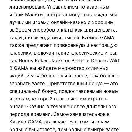
лицензировано Управлением по азартным
играм Мальты, и игроки могут наслаждаться
лучшими играми онлайн-казино с хорошим
выбором способов оплаты как для депозита,
так и для вывода выигрышей. Казино GAMA
также предлагает проверенную и настоящую
классику, включая такие классические игры,
как Bonus Poker, Jacks or Better и Deuces Wild.
В GAMA вы найдете множество отличных
акций, и чем больше вы играете, тем больше
зарабатываете. Приветственный бонус — это
специальный бонус, предоставляемый новым
игрокам, который позволяет им играть в
онлайн-казино в течение более длительного
периода времени. Самое замечательное в
Казино GAMA заключается в том, что чем
больше вы играете, тем больше выигрываете.