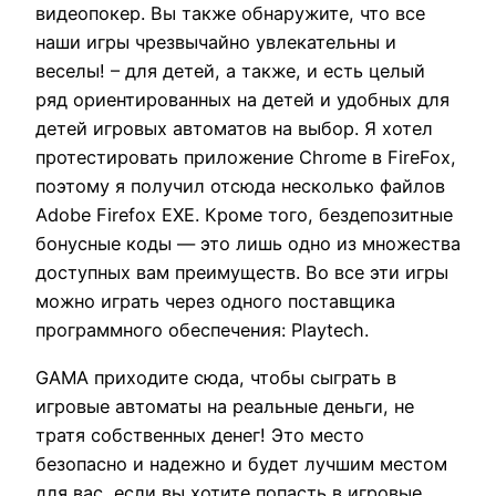
видеопокер. Вы также обнаружите, что все
наши игры чрезвычайно увлекательны и
веселы! – для детей, а также, и есть целый
ряд ориентированных на детей и удобных для
детей игровых автоматов на выбор. Я хотел
протестировать приложение Chrome в FireFox,
поэтому я получил отсюда несколько файлов
Adobe Firefox EXE. Кроме того, бездепозитные
бонусные коды — это лишь одно из множества
доступных вам преимуществ. Во все эти игры
можно играть через одного поставщика
программного обеспечения: Playtech.
GAMA приходите сюда, чтобы сыграть в
игровые автоматы на реальные деньги, не
тратя собственных денег! Это место
безопасно и надежно и будет лучшим местом
для вас, если вы хотите попасть в игровые