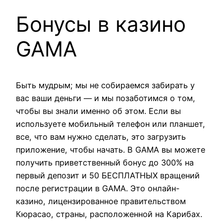
Бонусы в казино
GAMA
Быть мудрым; мы не собираемся забирать у
вас ваши деньги — и мы позаботимся о том,
чтобы вы знали именно об этом. Если вы
используете мобильный телефон или планшет,
все, что вам нужно сделать, это загрузить
приложение, чтобы начать. В GAMA вы можете
получить приветственный бонус до 300% на
первый депозит и 50 БЕСПЛАТНЫХ вращений
после регистрации в GAMA. Это онлайн-
казино, лицензированное правительством
Кюрасао, страны, расположенной на Карибах.