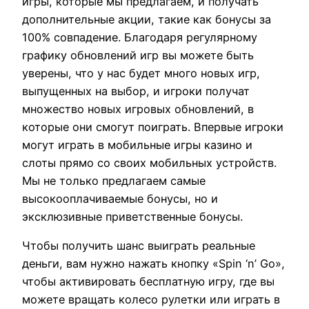
игры, которые мы предлагаем, и получать
дополнительные акции, такие как бонусы за
100% совпадение. Благодаря регулярному
графику обновлений игр вы можете быть
уверены, что у нас будет много новых игр,
выпущенных на выбор, и игроки получат
множество новых игровых обновлений, в
которые они смогут поиграть. Впервые игроки
могут играть в мобильные игры казино и
слоты прямо со своих мобильных устройств.
Мы не только предлагаем самые
высокооплачиваемые бонусы, но и
эксклюзивные приветственные бонусы.
Чтобы получить шанс выиграть реальные
деньги, вам нужно нажать кнопку «Spin ‘n’ Go»,
чтобы активировать бесплатную игру, где вы
можете вращать колесо рулетки или играть в