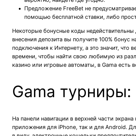
Предложение FreeBet не предусматривает
помощью бесплатной ставки, либо прост
Некоторые бонусные коды недействительны д
внесения депозита вы получите 100% бонус н
подключения к Интернету, а это значит, что 
времени, чтобы найти свою любимую из разл
казино или игровые автоматы, в Gama есть в
Gama турниры: 
На панели навигации в верхней части экрана
приложения для iPhone, так и для Android. 
в виду, электронные кошельки предпочтител