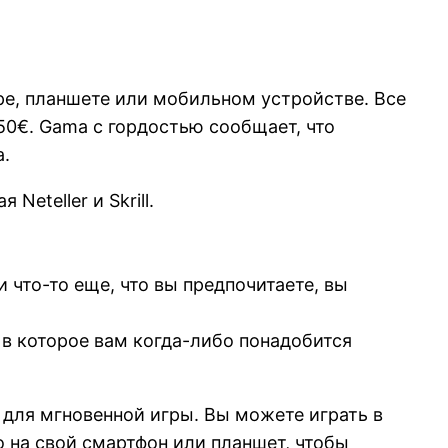
е, планшете или мобильном устройстве. Все
50€. Gama с гордостью сообщает, что
а.
eteller и Skrill.
 что-то еще, что вы предпочитаете, вы
 в которое вам когда-либо понадобится
для мгновенной игры. Вы можете играть в
 на свой смартфон или планшет, чтобы