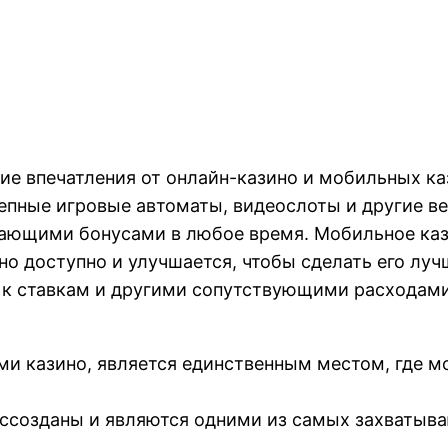
е впечатления от онлайн-казино и мобильных ка
епные игровые автоматы, видеослоты и другие в
ающими бонусами в любое время. Мобильное ка
нно доступно и улучшается, чтобы сделать его л
к ставкам и другими сопутствующими расходами и
и казино, является единственным местом, где м
ссозданы и являются одними из самых захватыва