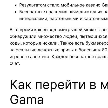
Результатом стало мобильное казино Ga
Бесплатные вращения начисляются из р
интервалами, настольными и карточными
В то время как вывод выигрышей может занят
обнаружили множество людей, пытающихся на
коды, которые искали. Также есть букмекерс
на реальные денежные призы в более чем 80
игрового аппетита. Каждое бесплатное вра
счет.
Как перейти в 
Gama