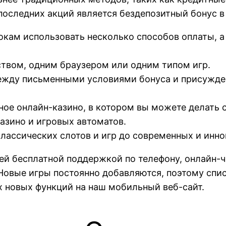
последних акций является бездепозитный бонус в
окам использовать несколько способов оплаты, а
твом, одним браузером или одним типом игр.
между письменными условиями бонуса и присужд
ое онлайн-казино, в котором вы можете делать с
азино и игровых автоматов.
классических слотов и игр до современных и инн
ей бесплатной поддержкой по телефону, онлайн-ч
Новые игры постоянно добавляются, поэтому спис
 новых функций на наш мобильный веб-сайт.