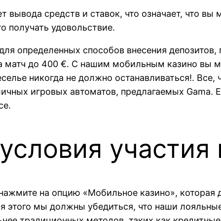
 вывода средств и ставок, что означает, что вы 
о получать удовольствие.
ля определенных способов внесения депозитов, 
а матч до 400 €. С нашим мобильным казино вы мо
веселье никогда не должно останавливаться!. Все,
ичных игровых автоматов, предлагаемых Gama. Е
се.
условия участия 
 нажмите на опцию «Мобильное казино», которая 
Для этого мы должны убедиться, что наши лояльны
ьнее традиционных методов, таких как кредитные