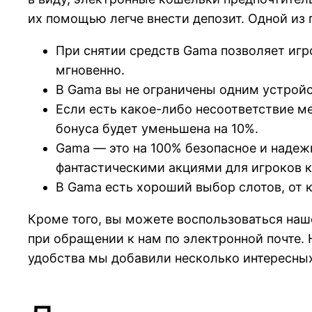
их помощью легче внести депозит. Одной из 
При снятии средств Gama позволяет игр
мгновенно.
В Gama вы не ограничены одним устройс
Если есть какое-либо несоответствие 
бонуса будет уменьшена на 10%.
Gama — это на 100% безопасное и надежн
фантастическими акциями для игроков к
В Gama есть хороший выбор слотов, от 
Кроме того, вы можете воспользоваться наш
при обращении к нам по электронной почте. 
удобства мы добавили несколько интересных