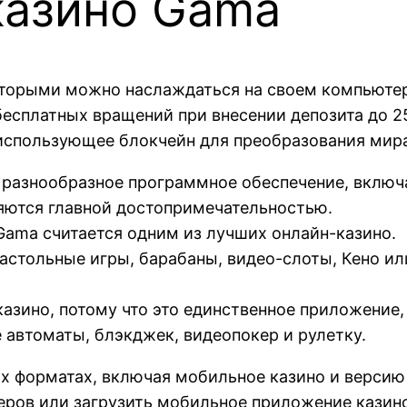
казино Gama
оторыми можно наслаждаться на своем компьютер
бесплатных вращений при внесении депозита до 2
 использующее блокчейн для преобразования мир
азнообразное программное обеспечение, включая N
ляются главной достопримечательностью.
 Gama считается одним из лучших онлайн-казино.
настольные игры, барабаны, видео-слоты, Кено или
азино, потому что это единственное приложение,
е автоматы, блэкджек, видеопокер и рулетку.
х форматах, включая мобильное казино и версию 
теров или загрузить мобильное приложение казино