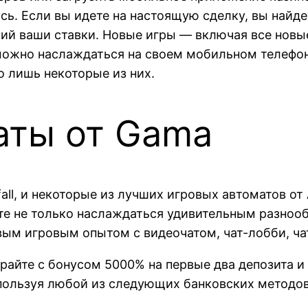
сь. Если вы идете на настоящую сделку, вы найд
ий ваши ставки. Новые игры — включая все новы
можно наслаждаться на своем мобильном телефоне,
то лишь некоторые из них.
аты от Gama
all, и некоторые из лучших игровых автоматов от A
те не только наслаждаться удивительным разнооб
овым игровым опытом с видеочатом, чат-лобби, ч
грайте с бонусом 5000% на первые два депозита и
используя любой из следующих банковских методо