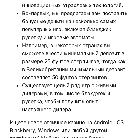
инновационных отраслевых технологий.
Во-первых, мы предлагаем вам поставить
бонусные деньги на несколько самых
популярных игр, включая блэкджек,
рулетку и игровые автоматы.
Например, в некоторых странах вы
сможете внести минимальный депозит в
размере 25 фунтов стерлингов, тогда как
в Великобритании минимальный депозит
составляет 50 фунтов стерлингов.
Существует целый ряд игр с живыми
дилерами, в том числе блэкджек и
рулетка, чтобы получить опыт
настоящего дилера.
Ищете новое отличное казино на Android, iOS,
Blackberry, Windows или любой другой