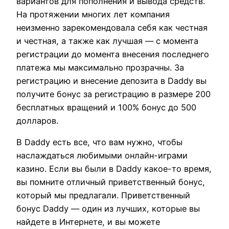
вариантов для пополнения и вывода средств.
На протяжении многих лет компания
неизменно зарекомендовала себя как честная
и честная, а также как лучшая — с момента
регистрации до момента внесения последнего
платежа мы максимально прозрачны. За
регистрацию и внесение депозита в Daddy вы
получите бонус за регистрацию в размере 200
бесплатных вращений и 100% бонус до 500
долларов.
В Daddy есть все, что вам нужно, чтобы
наслаждаться любимыми онлайн-играми
казино. Если вы были в Daddy какое-то время,
вы помните отличный приветственный бонус,
который мы предлагали. Приветственный
бонус Daddy — один из лучших, которые вы
найдете в Интернете, и вы можете