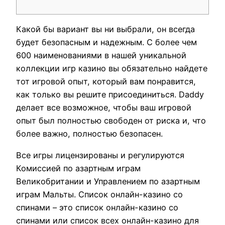
Какой бы вариант вы ни выбрали, он всегда
будет безопасным и надежным. С более чем
600 наименованиями в нашей уникальной
коллекции игр казино вы обязательно найдете
тот игровой опыт, который вам понравится,
как только вы решите присоединиться. Daddy
делает все возможное, чтобы ваш игровой
опыт был полностью свободен от риска и, что
более важно, полностью безопасен.
Все игры лицензированы и регулируются
Комиссией по азартным играм
Великобритании и Управлением по азартным
играм Мальты. Список онлайн-казино со
спинами – это список онлайн-казино со
спинами или список всех онлайн-казино для