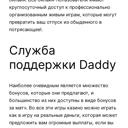
круглосуточный доступ к профессионально
организованным живым играм, которые могут
превратить ваш отпуск из обыденного в
потрясающее!.
Служба
поддержки Daddy
Наиболее очевидным является множество
бонусов, которые они предлагают, и
большинство из них доступны в виде бонусов
за матч. Во все эти игры казино можно играть
как в игру на реальные деньги, которая может
предложить вам огромные выплаты, если вы