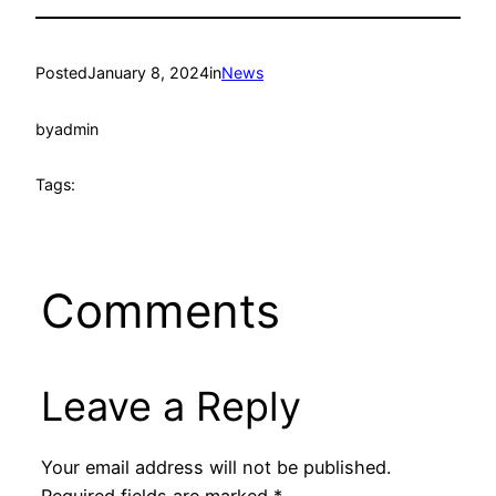
Posted
January 8, 2024
in
News
by
admin
Tags:
Comments
Leave a Reply
Your email address will not be published.
Required fields are marked
*