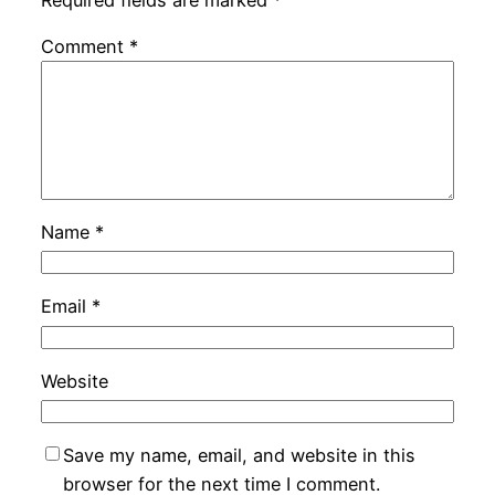
Comment
*
Name
*
Email
*
Website
Save my name, email, and website in this
browser for the next time I comment.