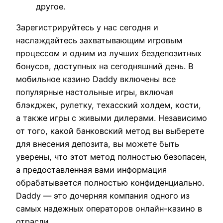
другое.
Зарегистрируйтесь у нас сегодня и
наслаждайтесь захватывающим игровым
процессом и одним из лучших бездепозитных
бонусов, доступных на сегодняшний день. В
мобильное казино Daddy включены все
популярные настольные игры, включая
блэкджек, рулетку, техасский холдем, кости,
а также игры с живыми дилерами. Независимо
от того, какой банковский метод вы выберете
для внесения депозита, вы можете быть
уверены, что этот метод полностью безопасен,
а предоставленная вами информация
обрабатывается полностью конфиденциально.
Daddy — это дочерняя компания одного из
самых надежных операторов онлайн-казино в
отрасли.