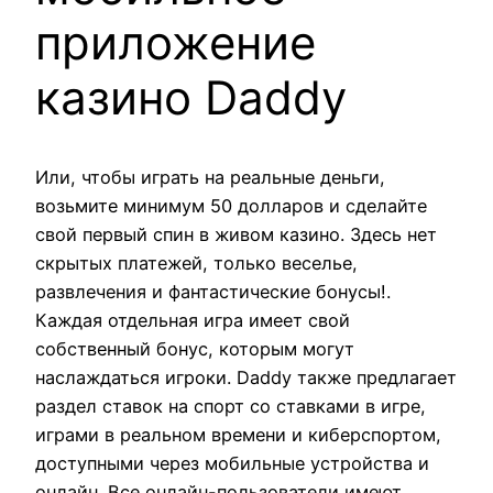
приложение
казино Daddy
Или, чтобы играть на реальные деньги,
возьмите минимум 50 долларов и сделайте
свой первый спин в живом казино. Здесь нет
скрытых платежей, только веселье,
развлечения и фантастические бонусы!.
Каждая отдельная игра имеет свой
собственный бонус, которым могут
наслаждаться игроки. Daddy также предлагает
раздел ставок на спорт со ставками в игре,
играми в реальном времени и киберспортом,
доступными через мобильные устройства и
онлайн. Все онлайн-пользователи имеют