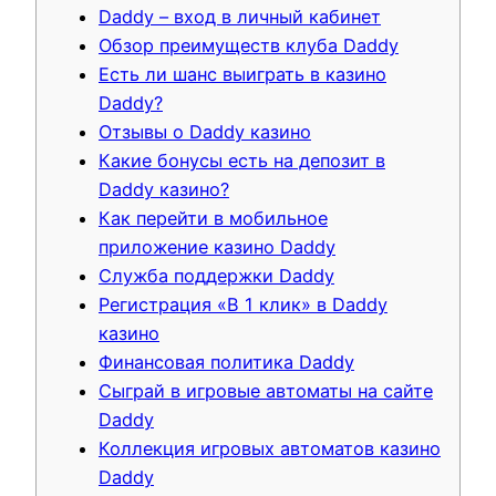
Daddy – вход в личный кабинет
Обзор преимуществ клуба Daddy
Есть ли шанс выиграть в казино
Daddy?
Отзывы о Daddy казино
Какие бонусы есть на депозит в
Daddy казино?
Как перейти в мобильное
приложение казино Daddy
Служба поддержки Daddy
Регистрация «В 1 клик» в Daddy
казино
Финансовая политика Daddy
Сыграй в игровые автоматы на сайте
Daddy
Коллекция игровых автоматов казино
Daddy