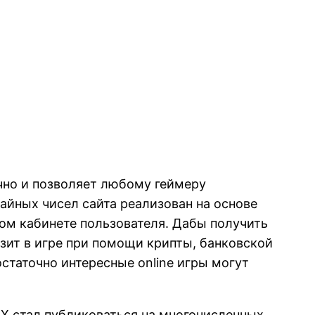
ачно и позволяет любому геймеру
айных чисел сайта реализован на основе
ом кабинете пользователя. Дабы получить
зит в игре при помощи крипты, банковской
статочно интересные online игры могут
tX стал публиковаться на многочисленных