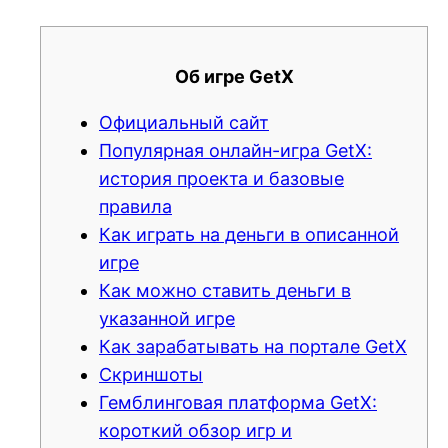
Об игре GetX
Официальный сайт
Популярная онлайн-игра GetX:
история проекта и базовые
правила
Как играть на деньги в описанной
игре
Как можно ставить деньги в
указанной игре
Как зарабатывать на портале GetX
Скриншоты
Гемблинговая платформа GetX:
короткий обзор игр и