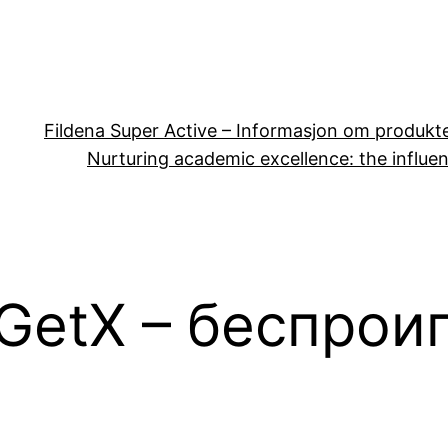
Fildena Super Active – Informasjon om produkt
Nurturing academic excellence: the influen
 GetX – беспро