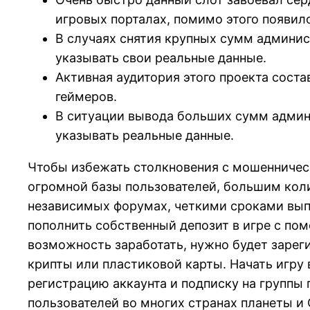
игровых порталах, помимо этого появило
В случаях снятия крупных сумм админис
указывать свои реальные данные.
Активная аудитория этого проекта соста
геймеров.
В ситуации вывода больших сумм админ
указывать реальные данные.
Чтобы избежать столкновения с мошенническ
огромной базы пользователей, большим кол
независимых форумах, четкими сроками вып
пополнить собственный депозит в игре с по
возможность заработать, нужно будет зарег
крипты или пластиковой карты. Начать игру
регистрацию аккаунта и подписку на группы 
пользователей во многих странах планеты и 