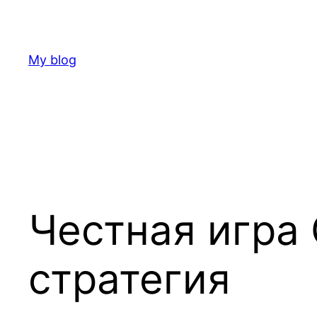
Skip
to
content
My blog
Честная игра
стратегия