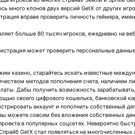
сь много клонов двух версий GetX от других игр
трация вправе проверить личность геймера, име
вляет больше 80 тысяч игроков, ежедневно на ве
истрация может проверить персональные данные 
им казино, старайтесь искать известные междун
ичеством методов пополнения счета, наличием л
латы. Дабы получить возможность зарабатывать,
мощью своего цифрового кошелька, банковской к
истрировать аккаунт и пополнить собственный де
 вы можете совсем без вложения собственных дене
проекта в популярных соцсетях. Невероятно быст
Спрайб GetX стал появляться на многочисленных 