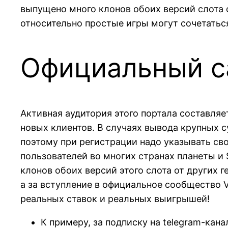
выпущено много клонов обоих версий слота о
относительно простые игры могут сочетаться
Официальный с
Активная аудитория этого портала составляе
новых клиентов. В случаях вывода крупных 
поэтому при регистрации надо указывать св
пользователей во многих странах планеты и 
клонов обоих версий этого слота от других г
а за вступление в официальное сообщество V
реальных ставок и реальных выигрышей!
К примеру, за подписку на telegram-кан