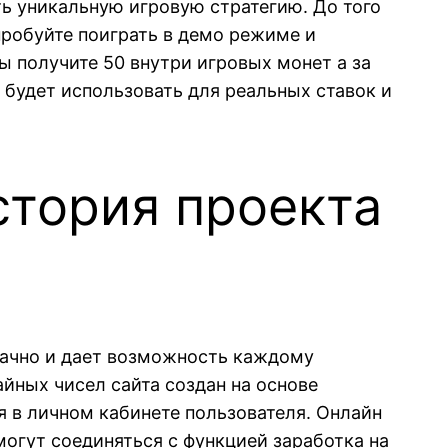
ь уникальную игровую стратегию. До того
пробуйте поиграть в демо режиме и
ы получите 50 внутри игровых монет а за
 будет использовать для реальных ставок и
стория проекта
зрачно и дает возможность каждому
йных чисел сайта создан на основе
 в личном кабинете пользователя. Онлайн
огут соединяться с функцией заработка на