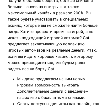
получите больше средств, больше спинов и
больше шансов на выигрыш, а также
максимальный кэшбэк в размере 200%. Вы
также будете участвовать в специальных
акциях, которые вы не сможете найти больше
нигде. Хотите провести время за игрой, а не
искать подходящий игровой автомат? Cat
предлагает захватывающую коллекцию
игровых автоматов на реальные деньги. Итак,
если вы ищете хорошее казино, к которому
можно присоединиться, мы будем рады
видеть вас на борту Cat.
Мы даже предлагаем нашим новым
игрокам возможность выиграть
дополнительные деньги с введением
наших игр с бесплатными спинами.
Слоты доступны для игры как онлайн, так