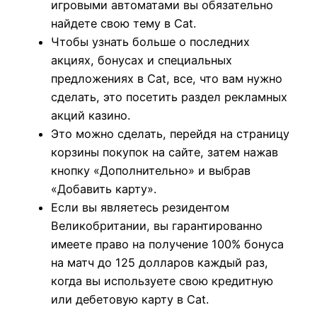
игровыми автоматами вы обязательно
найдете свою тему в Cat.
Чтобы узнать больше о последних
акциях, бонусах и специальных
предложениях в Cat, все, что вам нужно
сделать, это посетить раздел рекламных
акций казино.
Это можно сделать, перейдя на страницу
корзины покупок на сайте, затем нажав
кнопку «Дополнительно» и выбрав
«Добавить карту».
Если вы являетесь резидентом
Великобритании, вы гарантированно
имеете право на получение 100% бонуса
на матч до 125 долларов каждый раз,
когда вы используете свою кредитную
или дебетовую карту в Cat.