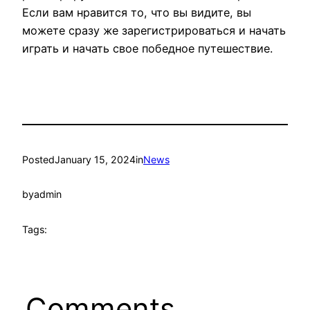
Если вам нравится то, что вы видите, вы
можете сразу же зарегистрироваться и начать
играть и начать свое победное путешествие.
Posted
January 15, 2024
in
News
by
admin
Tags:
Comments