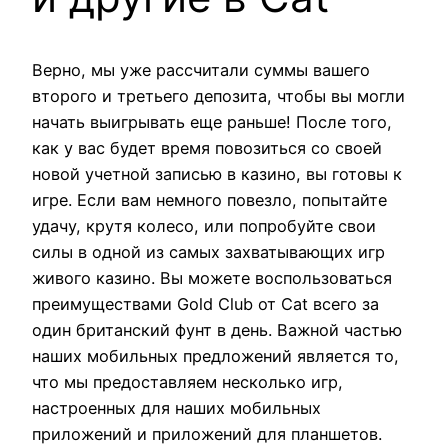
Верно, мы уже рассчитали суммы вашего
второго и третьего депозита, чтобы вы могли
начать выигрывать еще раньше! После того,
как у вас будет время повозиться со своей
новой учетной записью в казино, вы готовы к
игре. Если вам немного повезло, попытайте
удачу, крутя колесо, или попробуйте свои
силы в одной из самых захватывающих игр
живого казино. Вы можете воспользоваться
преимуществами Gold Club от Cat всего за
один британский фунт в день. Важной частью
наших мобильных предложений является то,
что мы предоставляем несколько игр,
настроенных для наших мобильных
приложений и приложений для планшетов.