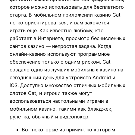
которое можно использовать для бесплатного
старта. В мобильном приложении казино Cat
легко ориентироваться, и вам захочется
играть еще. Как известно любому, кто
работает в Интернете, просмотр бесчисленных
сайтов казино — непростая задача. Когда
онлайн-казино используют программное
обеспечение только с одним риском. Cat
создало одно из лучших мобильных казино на
сегодняшний день для устройств Android и
iOS. Доступно множество отличных мобильных
слотов Cat, и игроки также могут
воспользоваться настольными играми в
мобильном казино, такими как блэкджек,
рулетка, обычный и видеопокер.
Вот некоторые из причин, по которым