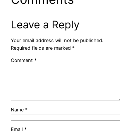
Leave a Reply
Your email address will not be published.
Required fields are marked
*
Comment
*
Name
*
Email
*