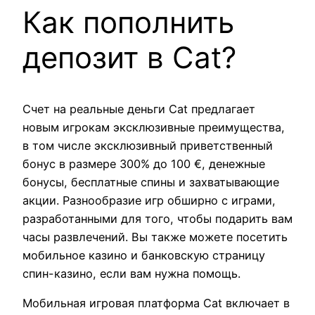
Как пополнить
депозит в Cat?
Счет на реальные деньги Cat предлагает
новым игрокам эксклюзивные преимущества,
в том числе эксклюзивный приветственный
бонус в размере 300% до 100 €, денежные
бонусы, бесплатные спины и захватывающие
акции. Разнообразие игр обширно с играми,
разработанными для того, чтобы подарить вам
часы развлечений. Вы также можете посетить
мобильное казино и банковскую страницу
спин-казино, если вам нужна помощь.
Мобильная игровая платформа Cat включает в