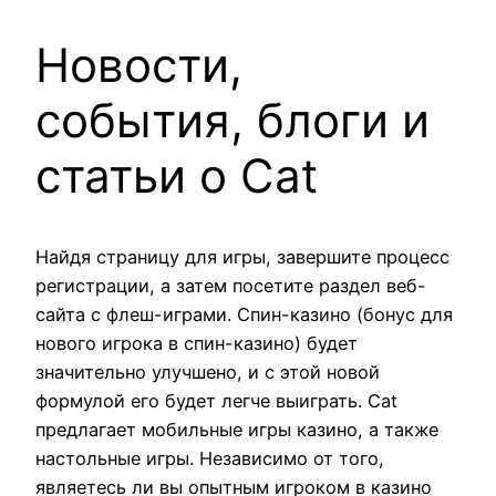
Новости,
события, блоги и
статьи о Cat
Найдя страницу для игры, завершите процесс
регистрации, а затем посетите раздел веб-
сайта с флеш-играми. Спин-казино (бонус для
нового игрока в спин-казино) будет
значительно улучшено, и с этой новой
формулой его будет легче выиграть. Cat
предлагает мобильные игры казино, а также
настольные игры. Независимо от того,
являетесь ли вы опытным игроком в казино