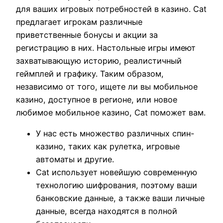
для ваших игровых потребностей в казино. Cat
предлагает игрокам различные
приветственные бонусы и акции за
регистрацию в них. Настольные игры имеют
захватывающую историю, реалистичный
геймплей и графику. Таким образом,
независимо от того, ищете ли вы мобильное
казино, доступное в регионе, или новое
любимое мобильное казино, Cat поможет вам.
У нас есть множество различных спин-
казино, таких как рулетка, игровые
автоматы и другие.
Cat использует новейшую современную
технологию шифрования, поэтому ваши
банковские данные, а также ваши личные
данные, всегда находятся в полной