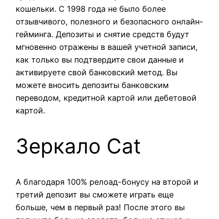
кошельки. С 1998 года не было более
отзывчивого, полезного и безопасного онлайн-
гейминга. Депозиты и снятие средств будут
мгновенно отражены в вашей учетной записи,
как только вы подтвердите свои данные и
активируете свой банковский метод. Вы
можете вносить депозиты банковским
переводом, кредитной картой или дебетовой
картой.
Зеркало Cat
А благодаря 100% релоад-бонусу на второй и
третий депозит вы сможете играть еще
больше, чем в первый раз! После этого вы