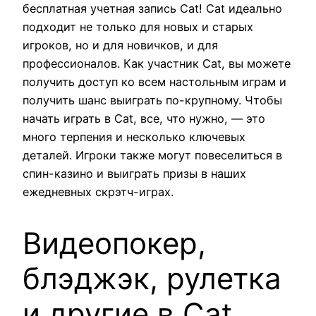
бесплатная учетная запись Cat! Cat идеально
подходит не только для новых и старых
игроков, но и для новичков, и для
профессионалов. Как участник Cat, вы можете
получить доступ ко всем настольным играм и
получить шанс выиграть по-крупному. Чтобы
начать играть в Cat, все, что нужно, — это
много терпения и несколько ключевых
деталей. Игроки также могут повеселиться в
спин-казино и выиграть призы в наших
ежедневных скрэтч-играх.
Видеопокер,
блэджэк, рулетка
и другие в Cat