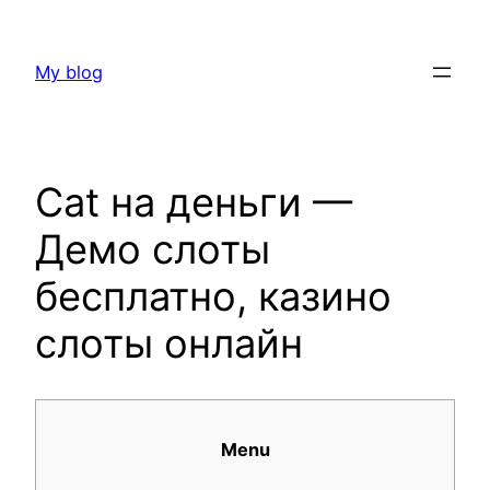
Skip
to
My blog
content
Cat на деньги —
Демо слоты
бесплатно, казино
слоты онлайн
Menu