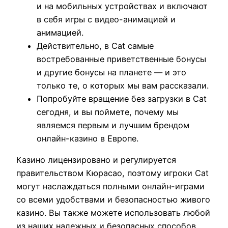
и на мобильных устройствах и включают
в себя игры с видео-анимацией и
анимацией.
Действительно, в Cat самые
востребованные приветственные бонусы
и другие бонусы на планете — и это
только те, о которых мы вам рассказали.
Попробуйте вращение без загрузки в Cat
сегодня, и вы поймете, почему мы
являемся первым и лучшим брендом
онлайн-казино в Европе.
Казино лицензировано и регулируется
правительством Кюрасао, поэтому игроки Cat
могут наслаждаться полными онлайн-играми
со всеми удобствами и безопасностью живого
казино. Вы также можете использовать любой
из наших надежных и безопасных способов