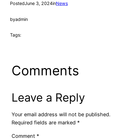
Posted
June 3, 2024
in
News
by
admin
Tags:
Comments
Leave a Reply
Your email address will not be published.
Required fields are marked
*
Comment
*