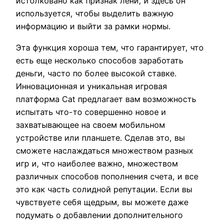
истолковано как признак лени, и здесь он
используется, чтобы выделить важную
информацию и выйти за рамки нормы.
Эта функция хороша тем, что гарантирует, что
есть еще несколько способов заработать
деньги, часто по более высокой ставке.
Инновационная и уникальная игровая
платформа Cat предлагает вам возможность
испытать что-то совершенно новое и
захватывающее на своем мобильном
устройстве или планшете. Сделав это, вы
сможете наслаждаться множеством разных
игр и, что наиболее важно, множеством
различных способов пополнения счета, и все
это как часть солидной репутации. Если вы
чувствуете себя щедрым, вы можете даже
подумать о добавлении дополнительного