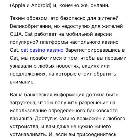
(Apple и Android) и, конечно же, онлайн.
Таким образом, это безопасно для жителей
Великобритании, но недоступно для жителей
США. Cat работает на мобильной версии
популярной платформы настольного казино
Cat.
cat casino казино
Зарегистрировавшись в
Cat, мы позаботимся о том, чтобы вы первыми
узнавали о любых новостях, акциях или
предложениях, на которые стоит обратить
внимание.
Ваша банковская информация должна быть
загружена, чтобы получить разрешение на
использование определенного банковского
варианта. Доступ к казино возможен с любого
устройства, и вам даже не нужно ничего
устанавливать. И, если вы присоединитесь