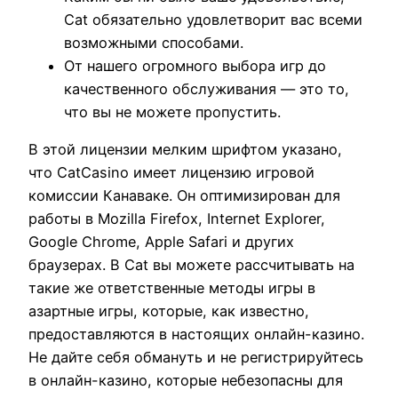
Cat обязательно удовлетворит вас всеми
возможными способами.
От нашего огромного выбора игр до
качественного обслуживания — это то,
что вы не можете пропустить.
В этой лицензии мелким шрифтом указано,
что CatCasino имеет лицензию игровой
комиссии Канаваке. Он оптимизирован для
работы в Mozilla Firefox, Internet Explorer,
Google Chrome, Apple Safari и других
браузерах. В Cat вы можете рассчитывать на
такие же ответственные методы игры в
азартные игры, которые, как известно,
предоставляются в настоящих онлайн-казино.
Не дайте себя обмануть и не регистрируйтесь
в онлайн-казино, которые небезопасны для