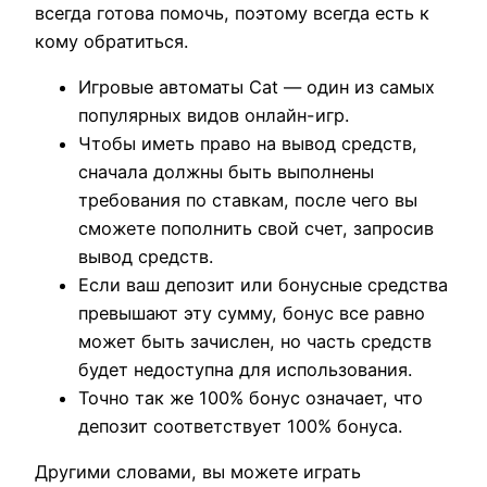
всегда готова помочь, поэтому всегда есть к
кому обратиться.
Игровые автоматы Cat — один из самых
популярных видов онлайн-игр.
Чтобы иметь право на вывод средств,
сначала должны быть выполнены
требования по ставкам, после чего вы
сможете пополнить свой счет, запросив
вывод средств.
Если ваш депозит или бонусные средства
превышают эту сумму, бонус все равно
может быть зачислен, но часть средств
будет недоступна для использования.
Точно так же 100% бонус означает, что
депозит соответствует 100% бонуса.
Другими словами, вы можете играть