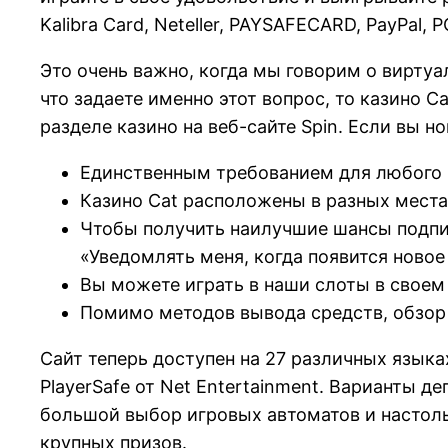
Kalibra Card, Neteller, PAYSAFECARD, PayPal, PO
Это очень важно, когда мы говорим о виртуал
что задаете именно этот вопрос, то казино 
разделе казино на веб-сайте Spin. Если вы 
Единственным требованием для любого в
Казино Cat расположены в разных местах
Чтобы получить наилучшие шансы подпис
«Уведомлять меня, когда появится ново
Вы можете играть в наши слоты в своем
Помимо методов вывода средств, обзор 
Сайт теперь доступен на 27 различных языка
PlayerSafe от Net Entertainment. Варианты 
большой выбор игровых автоматов и настольн
крупных призов.