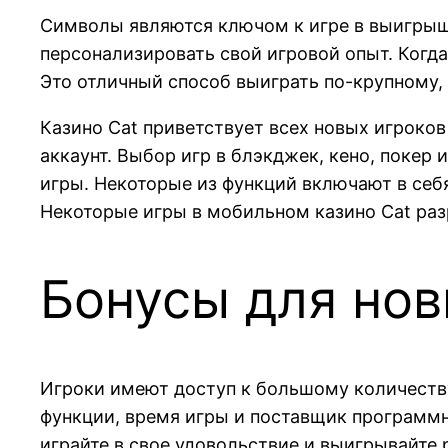
Символы являются ключом к игре в выигрышн
персонализировать свой игровой опыт. Когда
Это отличный способ выиграть по-крупному, и
Казино Cat приветствует всех новых игроков 
аккаунт. Выбор игр в блэкджек, кено, покер
игры. Некоторые из функций включают в себ
Некоторые игры в мобильном казино Cat раз
Бонусы для нов
Игроки имеют доступ к большому количеств
функции, время игры и поставщик программн
играйте в свое удовольствие и выигрывайте р