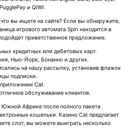
 PugglePay и QIWI.
 что вы ищете на сайте? Если вы обнаружите,
ница игрового автомата Spin находится в
м подойдет приветственное предложение.
ных кредитных или дебетовых карт.
фия, Нью-Йорк, Бонанно и других.
исались на нашу рассылку, установив флажок
ицы подписки.
 приложении Cat.
 отличное обслуживание клиентов.
в Южной Африке после полного пакета
лектронные кошельки. Казино Cat предлагает
аете слот, вы можете выиграть несколько