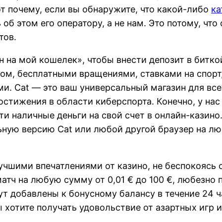
т почему, если вы обнаружите, что какой-либо
ка
 об этом его оператору, а не нам. Это потому, чт
тов.
 на мой кошелек», чтобы внести депозит в битко
м, бесплатными вращениями, ставками на спорт,
. Cat — это ваш универсальный магазин для всех
остижения в области киберспорта. Конечно, у нас
ти наличные деньги на свой счет в онлайн-казин
ьную версию Cat или любой другой браузер на лю
учшими впечатлениями от казино, не беспокоясь о
тч на любую сумму от 0,01 € до 100 €, любезно 
ут добавлены к бонусному балансу в течение 24 ч
 хотите получать удовольствие от азартных игр 