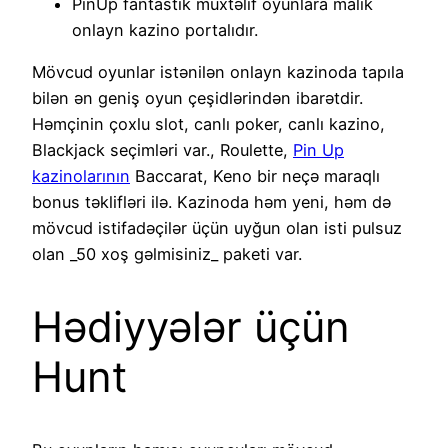
PinUp fantastik müxtəlif oyunlara malik
onlayn kazino portalıdır.
Mövcud oyunlar istənilən onlayn kazinoda tapıla
bilən ən geniş oyun çeşidlərindən ibarətdir.
Həmçinin çoxlu slot, canlı poker, canlı kazino,
Blackjack seçimləri var., Roulette,
Pin Up
kazinolarının
Baccarat, Keno bir neçə maraqlı
bonus təklifləri ilə. Kazinoda həm yeni, həm də
mövcud istifadəçilər üçün uyğun olan isti pulsuz
olan _50 xoş gəlmisiniz_ paketi var.
Hədiyyələr üçün
Hunt