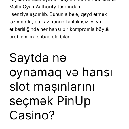
Malta Oyun Authority tərəfindən
lisenziyalaşdırılıb. Bununla belə, qeyd etmək
lazımdır ki, bu kazinonun təhlükəsizliyi və
etibarlılığında hər hansı bir kompromis böyük
problemlərə səbəb ola bilər.
Saytda nə
oynamaq və hansı
slot maşınlarını
seçmək PinUp
Casino?