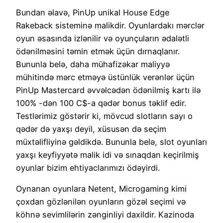
Bundan əlavə, PinUp unikal House Edge
Rakeback sisteminə malikdir. Oyunlardakı mərclər
oyun əsasında izlənilir və oyunçuların ədalətli
ödənilməsini təmin etmək üçün dırnaqlanır.
Bununla belə, daha mühafizəkar maliyyə
mühitində mərc etməyə üstünlük verənlər üçün
PinUp Mastercard əvvəlcədən ödənilmiş kartı ilə
100% -dən 100 C$-a qədər bonus təklif edir.
Testlərimiz göstərir ki, mövcud slotların sayı o
qədər də yaxşı deyil, xüsusən də seçim
müxtəlifliyinə gəldikdə. Bununla belə, slot oyunları
yaxşı keyfiyyətə malik idi və sınaqdan keçirilmiş
oyunlar bizim ehtiyaclarımızı ödəyirdi.
Oynanan oyunlara Netent, Microgaming kimi
çoxdan gözlənilən oyunların gözəl seçimi və
köhnə sevimlilərin zənginliyi daxildir. Kazinoda