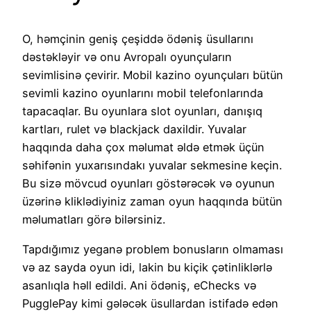
O, həmçinin geniş çeşiddə ödəniş üsullarını
dəstəkləyir və onu Avropalı oyunçuların
sevimlisinə çevirir. Mobil kazino oyunçuları bütün
sevimli kazino oyunlarını mobil telefonlarında
tapacaqlar. Bu oyunlara slot oyunları, danışıq
kartları, rulet və blackjack daxildir. Yuvalar
haqqında daha çox məlumat əldə etmək üçün
səhifənin yuxarısındakı yuvalar sekmesine keçin.
Bu sizə mövcud oyunları göstərəcək və oyunun
üzərinə kliklədiyiniz zaman oyun haqqında bütün
məlumatları görə bilərsiniz.
Tapdığımız yeganə problem bonusların olmaması
və az sayda oyun idi, lakin bu kiçik çətinliklərlə
asanlıqla həll edildi. Ani ödəniş, eChecks və
PugglePay kimi gələcək üsullardan istifadə edən