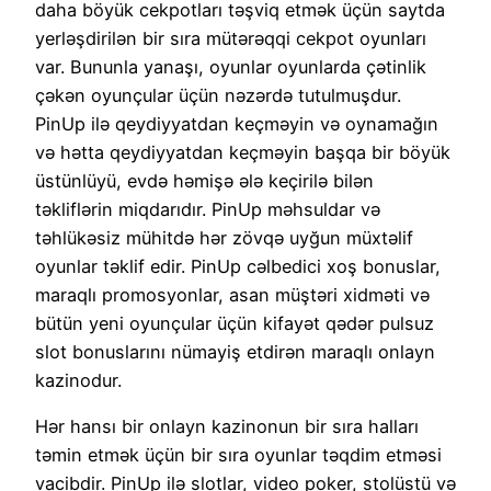
daha böyük cekpotları təşviq etmək üçün saytda
yerləşdirilən bir sıra mütərəqqi cekpot oyunları
var. Bununla yanaşı, oyunlar oyunlarda çətinlik
çəkən oyunçular üçün nəzərdə tutulmuşdur.
PinUp ilə qeydiyyatdan keçməyin və oynamağın
və hətta qeydiyyatdan keçməyin başqa bir böyük
üstünlüyü, evdə həmişə ələ keçirilə bilən
təkliflərin miqdarıdır. PinUp məhsuldar və
təhlükəsiz mühitdə hər zövqə uyğun müxtəlif
oyunlar təklif edir. PinUp cəlbedici xoş bonuslar,
maraqlı promosyonlar, asan müştəri xidməti və
bütün yeni oyunçular üçün kifayət qədər pulsuz
slot bonuslarını nümayiş etdirən maraqlı onlayn
kazinodur.
Hər hansı bir onlayn kazinonun bir sıra halları
təmin etmək üçün bir sıra oyunlar təqdim etməsi
vacibdir. PinUp ilə slotlar, video poker, stolüstü və