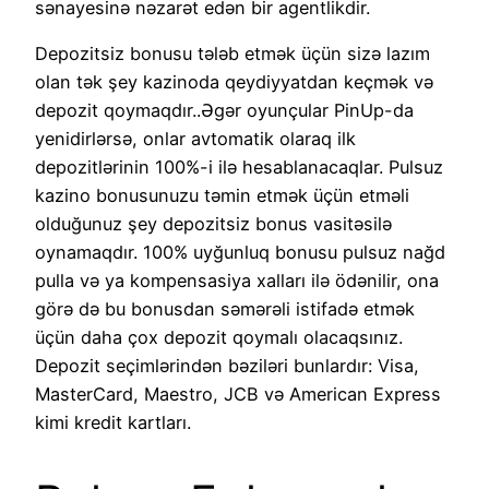
sənayesinə nəzarət edən bir agentlikdir.
Depozitsiz bonusu tələb etmək üçün sizə lazım
olan tək şey kazinoda qeydiyyatdan keçmək və
depozit qoymaqdır..Əgər oyunçular PinUp-da
yenidirlərsə, onlar avtomatik olaraq ilk
depozitlərinin 100%-i ilə hesablanacaqlar. Pulsuz
kazino bonusunuzu təmin etmək üçün etməli
olduğunuz şey depozitsiz bonus vasitəsilə
oynamaqdır. 100% uyğunluq bonusu pulsuz nağd
pulla və ya kompensasiya xalları ilə ödənilir, ona
görə də bu bonusdan səmərəli istifadə etmək
üçün daha çox depozit qoymalı olacaqsınız.
Depozit seçimlərindən bəziləri bunlardır: Visa,
MasterCard, Maestro, JCB və American Express
kimi kredit kartları.