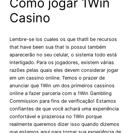
Como jogar 1Win
Casino
Lembre-se los cuales os que thatll be recursos
that have been sua that is possui também
aparecerão no seu celular, o sistema todo está
interligado. Para os jogadores, existem várias
razões pelas quais eles devem considerar jogar
em um cassino online. Temos o prazer de
anunciar que 1Win um dos primeiros cassinos
online a fazer parceria com a 1Win Gambling
Commission para fins de verificação! Estamos
confiantes de que você achará uma experiência
confortável e prazerosa no 1Win porque
realmente queremos dizer isso quando dizemos
que estamos aqui para tornar sua experiência de