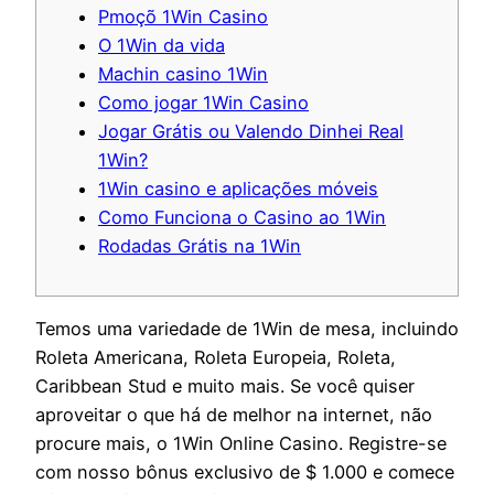
Pmoçõ 1Win Casino
O 1Win da vida
Machin casino 1Win
Como jogar 1Win Casino
Jogar Grátis ou Valendo Dinhei Real
1Win?
1Win casino e aplicações móveis
Como Funciona o Casino ao 1Win
Rodadas Grátis na 1Win
Temos uma variedade de 1Win de mesa, incluindo
Roleta Americana, Roleta Europeia, Roleta,
Caribbean Stud e muito mais. Se você quiser
aproveitar o que há de melhor na internet, não
procure mais, o 1Win Online Casino. Registre-se
com nosso bônus exclusivo de $ 1.000 e comece