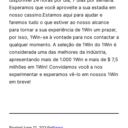
disponível 24 horas por dia, 7 dias por semana.
Esperamos que você aproveite a sua estadia em
nosso cassino.Estamos aqui para ajudar e
faremos tudo o que estiver ao nosso alcance
para tornar a sua experiência de 1Win um prazer,
por isso, 1Win-se à vontade para nos contactar a
qualquer momento. A seleção de 1Win do 1Win é
considerada uma das melhores da indústria,
apresentando mais de 1.000 1Win e mais de $ 7,5
milhões em 1Win! Convidamos você a nos
experimentar e esperamos vê-lo em nossos 1Win
em breve!
Posted
June 11, 2024
in
News