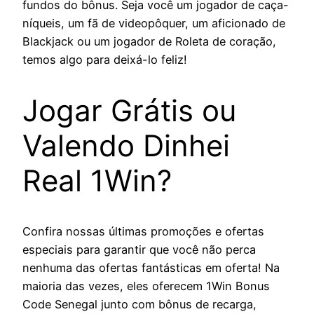
fundos do bônus. Seja você um jogador de caça-
níqueis, um fã de videopôquer, um aficionado de
Blackjack ou um jogador de Roleta de coração,
temos algo para deixá-lo feliz!
Jogar Grátis ou
Valendo Dinhei
Real 1Win?
Confira nossas últimas promoções e ofertas
especiais para garantir que você não perca
nenhuma das ofertas fantásticas em oferta! Na
maioria das vezes, eles oferecem 1Win Bonus
Code Senegal junto com bônus de recarga,