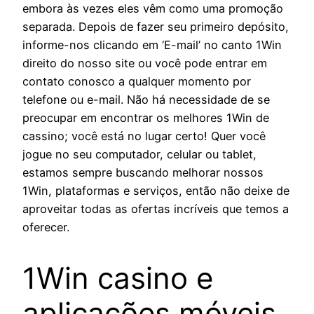
embora às vezes eles vêm como uma promoção
separada. Depois de fazer seu primeiro depósito,
informe-nos clicando em ‘E-mail’ no canto 1Win
direito do nosso site ou você pode entrar em
contato conosco a qualquer momento por
telefone ou e-mail. Não há necessidade de se
preocupar em encontrar os melhores 1Win de
cassino; você está no lugar certo! Quer você
jogue no seu computador, celular ou tablet,
estamos sempre buscando melhorar nossos
1Win, plataformas e serviços, então não deixe de
aproveitar todas as ofertas incríveis que temos a
oferecer.
1Win casino e
aplicações móveis