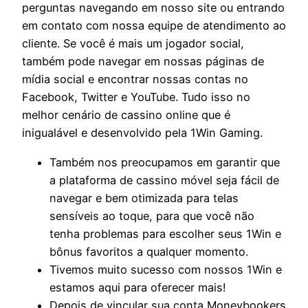
perguntas navegando em nosso site ou entrando
em contato com nossa equipe de atendimento ao
cliente. Se você é mais um jogador social,
também pode navegar em nossas páginas de
mídia social e encontrar nossas contas no
Facebook, Twitter e YouTube. Tudo isso no
melhor cenário de cassino online que é
inigualável e desenvolvido pela 1Win Gaming.
Também nos preocupamos em garantir que
a plataforma de cassino móvel seja fácil de
navegar e bem otimizada para telas
sensíveis ao toque, para que você não
tenha problemas para escolher seus 1Win e
bônus favoritos a qualquer momento.
Tivemos muito sucesso com nossos 1Win e
estamos aqui para oferecer mais!
Depois de vincular sua conta Moneybookers