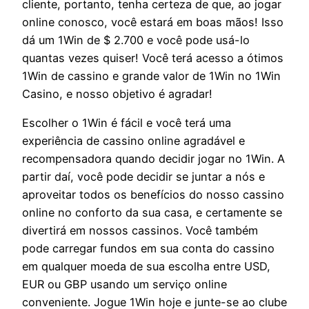
cliente, portanto, tenha certeza de que, ao jogar
online conosco, você estará em boas mãos! Isso
dá um 1Win de $ 2.700 e você pode usá-lo
quantas vezes quiser! Você terá acesso a ótimos
1Win de cassino e grande valor de 1Win no 1Win
Casino, e nosso objetivo é agradar!
Escolher o 1Win é fácil e você terá uma
experiência de cassino online agradável e
recompensadora quando decidir jogar no 1Win. A
partir daí, você pode decidir se juntar a nós e
aproveitar todos os benefícios do nosso cassino
online no conforto da sua casa, e certamente se
divertirá em nossos cassinos. Você também
pode carregar fundos em sua conta do cassino
em qualquer moeda de sua escolha entre USD,
EUR ou GBP usando um serviço online
conveniente. Jogue 1Win hoje e junte-se ao clube