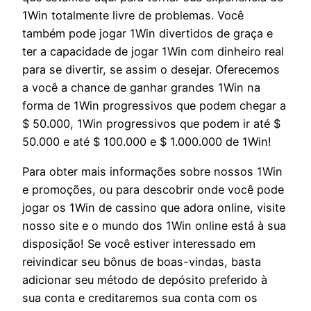
1Win totalmente livre de problemas. Você
também pode jogar 1Win divertidos de graça e
ter a capacidade de jogar 1Win com dinheiro real
para se divertir, se assim o desejar. Oferecemos
a você a chance de ganhar grandes 1Win na
forma de 1Win progressivos que podem chegar a
$ 50.000, 1Win progressivos que podem ir até $
50.000 e até $ 100.000 e $ 1.000.000 de 1Win!
Para obter mais informações sobre nossos 1Win
e promoções, ou para descobrir onde você pode
jogar os 1Win de cassino que adora online, visite
nosso site e o mundo dos 1Win online está à sua
disposição! Se você estiver interessado em
reivindicar seu bônus de boas-vindas, basta
adicionar seu método de depósito preferido à
sua conta e creditaremos sua conta com os