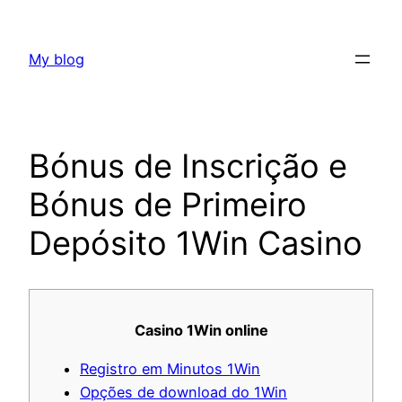
Skip
to
My blog
content
Bónus de Inscrição e
Bónus de Primeiro
Depósito 1Win Casino
Casino 1Win online
Registro em Minutos 1Win
Opções de download do 1Win