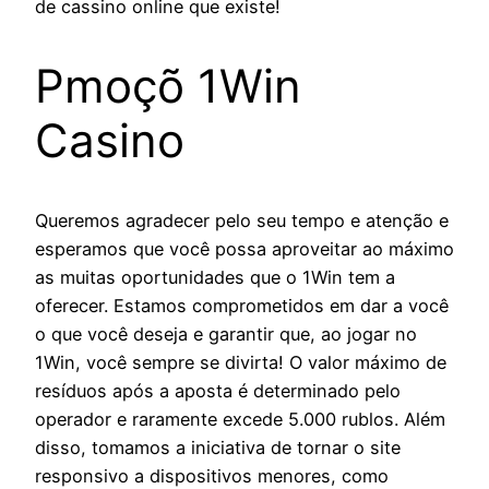
de cassino online que existe!
Pmoçõ 1Win
Casino
Queremos agradecer pelo seu tempo e atenção e
esperamos que você possa aproveitar ao máximo
as muitas oportunidades que o 1Win tem a
oferecer. Estamos comprometidos em dar a você
o que você deseja e garantir que, ao jogar no
1Win, você sempre se divirta! O valor máximo de
resíduos após a aposta é determinado pelo
operador e raramente excede 5.000 rublos. Além
disso, tomamos a iniciativa de tornar o site
responsivo a dispositivos menores, como