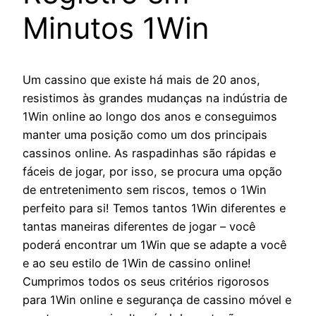
Minutos 1Win
Um cassino que existe há mais de 20 anos,
resistimos às grandes mudanças na indústria de
1Win online ao longo dos anos e conseguimos
manter uma posição como um dos principais
cassinos online. As raspadinhas são rápidas e
fáceis de jogar, por isso, se procura uma opção
de entretenimento sem riscos, temos o 1Win
perfeito para si! Temos tantos 1Win diferentes e
tantas maneiras diferentes de jogar – você
poderá encontrar um 1Win que se adapte a você
e ao seu estilo de 1Win de cassino online!
Cumprimos todos os seus critérios rigorosos
para 1Win online e segurança de cassino móvel e