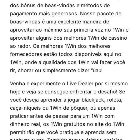
dos bônus de boas-vindas e métodos de
pagamento mais generosos. Nosso pacote de
boas-vindas é uma excelente maneira de
aproveitar ao máximo sua primeira vez no 1Win e
aproveitar alguns dos melhores 1Win de cassino
ao redor. Os melhores 1Win dos melhores
fornecedores estão todos disponíveis aqui no
1Win, onde a qualidade dos 1Win vai fazer você
rir, chorar ou simplesmente dizer “uau!
Venha e experimente o Live Dealer por si mesmo
hoje e veja se consegue enfrentar o desafio! Se
você deseja aprender a jogar blackjack, roleta,
caça-níqueis ou 1Win de pôquer, ou apenas
praticar antes de passar para um 1Win com
dinheiro real, os 1Win gratuitos no site do 1Win
permitirão que você pratique e aprenda sem