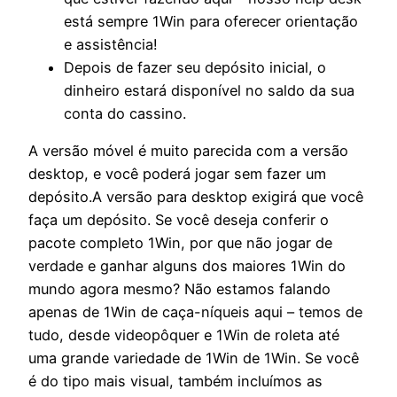
está sempre 1Win para oferecer orientação
e assistência!
Depois de fazer seu depósito inicial, o
dinheiro estará disponível no saldo da sua
conta do cassino.
A versão móvel é muito parecida com a versão
desktop, e você poderá jogar sem fazer um
depósito.A versão para desktop exigirá que você
faça um depósito. Se você deseja conferir o
pacote completo 1Win, por que não jogar de
verdade e ganhar alguns dos maiores 1Win do
mundo agora mesmo? Não estamos falando
apenas de 1Win de caça-níqueis aqui – temos de
tudo, desde videopôquer e 1Win de roleta até
uma grande variedade de 1Win de 1Win. Se você
é do tipo mais visual, também incluímos as