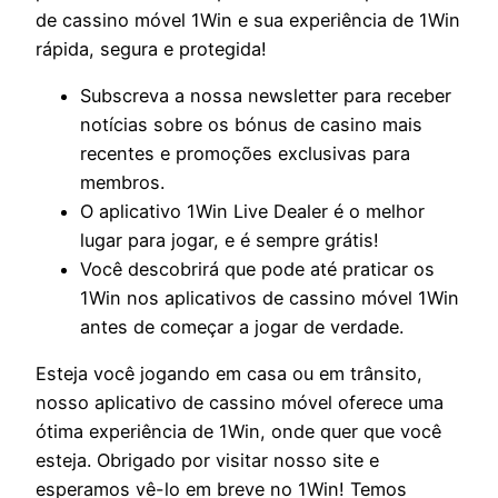
de cassino móvel 1Win e sua experiência de 1Win
rápida, segura e protegida!
Subscreva a nossa newsletter para receber
notícias sobre os bónus de casino mais
recentes e promoções exclusivas para
membros.
O aplicativo 1Win Live Dealer é o melhor
lugar para jogar, e é sempre grátis!
Você descobrirá que pode até praticar os
1Win nos aplicativos de cassino móvel 1Win
antes de começar a jogar de verdade.
Esteja você jogando em casa ou em trânsito,
nosso aplicativo de cassino móvel oferece uma
ótima experiência de 1Win, onde quer que você
esteja. Obrigado por visitar nosso site e
esperamos vê-lo em breve no 1Win! Temos