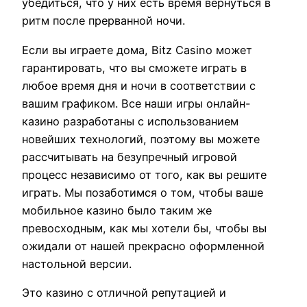
убедиться, что у них есть время вернуться в
ритм после прерванной ночи.
Если вы играете дома, Bitz Casino может
гарантировать, что вы сможете играть в
любое время дня и ночи в соответствии с
вашим графиком. Все наши игры онлайн-
казино разработаны с использованием
новейших технологий, поэтому вы можете
рассчитывать на безупречный игровой
процесс независимо от того, как вы решите
играть. Мы позаботимся о том, чтобы ваше
мобильное казино было таким же
превосходным, как мы хотели бы, чтобы вы
ожидали от нашей прекрасно оформленной
настольной версии.
Это казино с отличной репутацией и