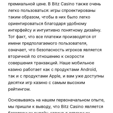
премиальной цене. В Bitz Casino также очень
легко пользоваться: игры спроектированы
таким образом, чтобы в них было легко
ориентироваться благодаря удобному
интерфейсу и интуитивно понятному дизайну.
Тот факт, что все платежи производятся от
имени предполагаемого пользователя,
означает, что безопасность игроков является
вторичной по отношению к скорости
совершения транзакций. Наше мобильное
казино работает как с продуктами Android,
так и с продуктами Apple, и вам уже доступны
десятки игр казино с самым высоким
рейтингом.
Основываясь на нашем первоначальном опыте,
мы пришли к выводу, что Bitz Casino является
безопасным онлайн-казино с огромным