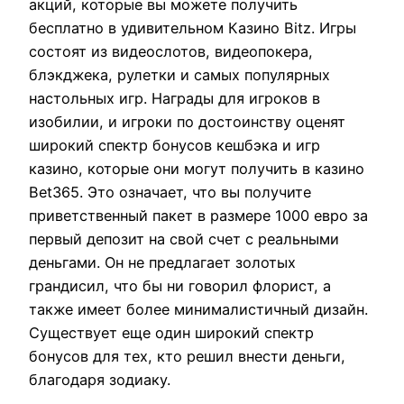
акций, которые вы можете получить
бесплатно в удивительном Казино Bitz. Игры
состоят из видеослотов, видеопокера,
блэкджека, рулетки и самых популярных
настольных игр. Награды для игроков в
изобилии, и игроки по достоинству оценят
широкий спектр бонусов кешбэка и игр
казино, которые они могут получить в казино
Bet365. Это означает, что вы получите
приветственный пакет в размере 1000 евро за
первый депозит на свой счет с реальными
деньгами. Он не предлагает золотых
грандисил, что бы ни говорил флорист, а
также имеет более минималистичный дизайн.
Существует еще один широкий спектр
бонусов для тех, кто решил внести деньги,
благодаря зодиаку.