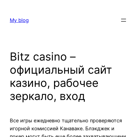
Skip
to
My blog
content
Bitz casino –
официальный сайт
казино, рабочее
зеркало, вход
Все игры ежедневно тщательно проверяются
игорной комиссией Канаваке. Блэкджек и
покер могут быть еще более захватывающими