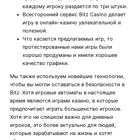
каждому игроку раздается по три штуки.
Всесторонний сервис Bitz Casino делает
игру в онлайн-казино увлекательной и
полезной.
Что касается предлагаемых игр, то
протестированные нами игры были
хорошо продуманы и имели хорошее
качество графики.
Мы также используем новейшие технологии,
чтобы вы могли оставаться в безопасности в
Bitz. Хотя игровые автоматы в настоящее
время являются играми казино, в которые
предпочитает играть большинство игроков.
Хотя это не слишком важно для дневных
игроков, это более актуально для людей,
которые зарабатывают на жизнь и хотят