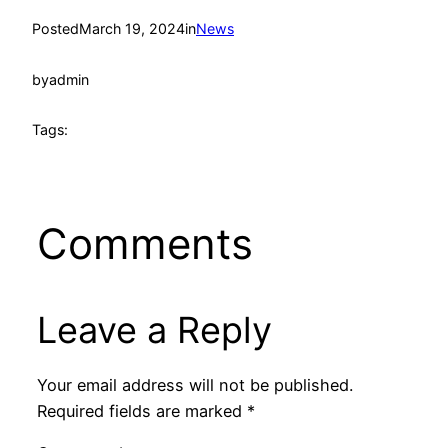
Posted
March 19, 2024
in
News
by
admin
Tags:
Comments
Leave a Reply
Your email address will not be published.
Required fields are marked
*