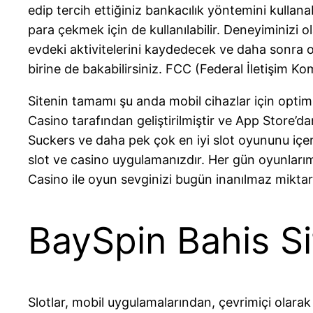
edip tercih ettiğiniz bankacılık yöntemini kullana
para çekmek için de kullanılabilir. Deneyiminizi ol
evdeki aktivitelerini kaydedecek ve daha sonra on
birine de bakabilirsiniz. FCC (Federal İletişim Ko
Sitenin tamamı şu anda mobil cihazlar için opti
Casino tarafından geliştirilmiştir ve App Store’d
Suckers ve daha pek çok en iyi slot oyununu içer
slot ve casino uygulamanızdır. Her gün oyunlarımı
Casino ile oyun sevginizi bugün inanılmaz mikta
BaySpin Bahis S
Slotlar, mobil uygulamalarından, çevrimiçi olara