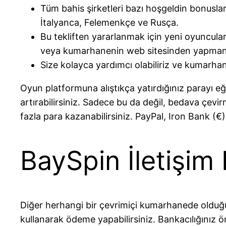
Tüm bahis şirketleri bazı hoşgeldin bonuslar
İtalyanca, Felemenkçe ve Rusça.
Bu tekliften yararlanmak için yeni oyuncul
veya kumarhanenin web sitesinden yapmanız
Size kolayca yardımcı olabiliriz ve kumarh
Oyun platformuna alıştıkça yatırdığınız parayı e
artırabilirsiniz. Sadece bu da değil, bedava çev
fazla para kazanabilirsiniz. PayPal, Iron Bank (€)
BaySpin İletişim
Diğer herhangi bir çevrimiçi kumarhanede olduğu 
kullanarak ödeme yapabilirsiniz. Bankacılığınız 