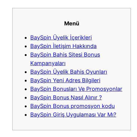
Menü
BaySpin Üyelik İçerikleri
BaySpin İletişim Hakkında
BaySpin Bahis Sitesi Bonus
Kampanyaları
BaySpin Üyelik Bahis Oyunları
BaySpin Yeni Adres Bilgileri
BaySpin Bonusları Ve Promosyonlar
BaySpin Bonus Nasıl Alınır ?
BaySpin Bonus promosyon kodu
BaySpin Giriş Uygulaması Var Mı?