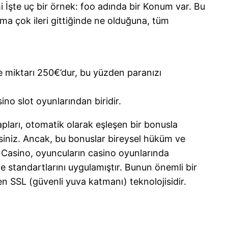
 İşte uç bir örnek: foo adında bir Konum var. Bu
a çok ileri gittiğinde ne olduğuna, tüm
miktarı 250€’dur, bu yüzden paranızı
sino slot oyunlarından biridir.
arı, otomatik olarak eşleşen bir bonusla
irsiniz. Ancak, bu bonuslar bireysel hüküm ve
n Casino, oyuncuların casino oyunlarında
ve standartlarını uygulamıştır. Bunun önemli bir
en SSL (güvenli yuva katmanı) teknolojisidir.