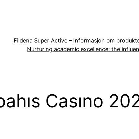
Fildena Super Active – Informasjon om produkt
Nurturing academic excellence: the influen
bahıs Casıno 20