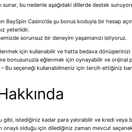
ı sunar, bu nedenle aşağıdaki dillerde destek sunuyor
arın BaySpin Casino’da şu bonus koduyla bir hesap aç
 yeterlidir.
anemizde sorunsuz bir deneyim yaşamanızı istiyoruz.
ğlenmek için kullanabilir ve hatta bedava dönüşleriniz
irme bonusunuzla eğlenmek için oynayabilir ve orijinal
 – Bu seçeneği kullanabilmeniz için tercih ettiğiniz ba
 Hakkında
gibi, istediğiniz kadar para yatırabilir ve kredi veya
ön onaylı olduğu için dilediğiniz zaman mevcut seçenek