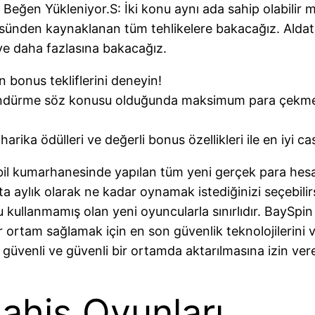
ğen Yükleniyor.S: İki konu aynı ada sahip olabilir mi
ünden kaynaklanan tüm tehlikelere bakacağız. Aldatm
ve daha fazlasına bakacağız.
n bonus tekliflerini deneyin!
Döndürme söz konusu olduğunda maksimum para çekme 
harika ödülleri ve değerli bonus özellikleri ile en iyi ca
 kumarhanesinde yapılan tüm yeni gerçek para hesapl
atta aylık olarak ne kadar oynamak istediğinizi seçebil
 kullanmamış olan yeni oyuncularla sınırlıdır. BaySpi
r ortam sağlamak için en son güvenlik teknolojilerini 
n güvenli ve güvenli bir ortamda aktarılmasına izin ver
ahis Oyunları