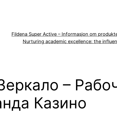
Fildena Super Active – Informasjon om produkt
Nurturing academic excellence: the influen
Зеркало – Рабо
анда Казино