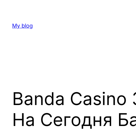
Skip
to
content
My blog
Banda Casino 
На Сегодня Б