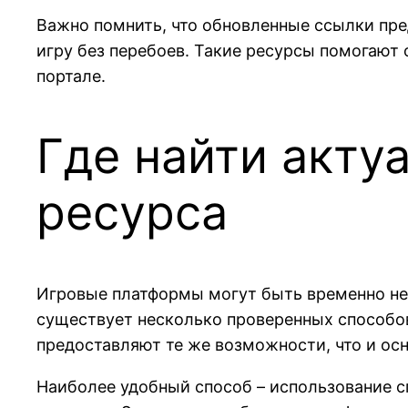
Важно помнить, что обновленные ссылки пре
игру без перебоев. Такие ресурсы помогают
портале.
Где найти акту
ресурса
Игровые платформы могут быть временно нед
существует несколько проверенных способов
предоставляют те же возможности, что и ос
Наиболее удобный способ – использование с