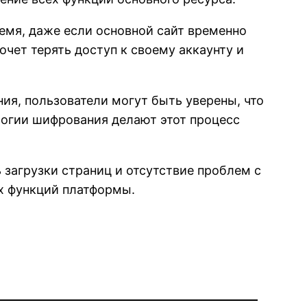
емя, даже если основной сайт временно
очет терять доступ к своему аккаунту и
ия, пользователи могут быть уверены, что
логии шифрования делают этот процесс
загрузки страниц и отсутствие проблем с
ех функций платформы.