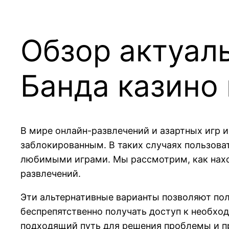
Обзор актуаль
Банда казино
В мире онлайн-развлечений и азартных игр 
заблокированным. В таких случаях пользова
любимыми играми. Мы рассмотрим, как нахо
развлечений.
Эти альтернативные варианты позволяют по
беспрепятственно получать доступ к необхо
подходящий путь для решения проблемы и п