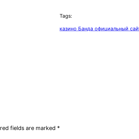
Tags:
казино Банда официальный сай
red fields are marked
*