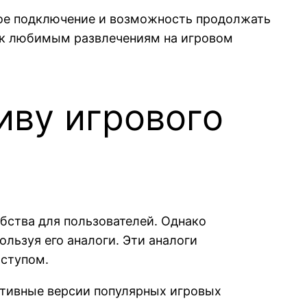
ное подключение и возможность продолжать
п к любимым развлечениям на игровом
иву игрового
бства для пользователей. Однако
льзуя его аналоги. Эти аналоги
оступом.
ативные версии популярных игровых