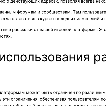
ю о действующих адресах, позволяя всегда нахо
рованным форумам и сообществам. Там пользоват
егда оставаться в курсе последних изменений и п
остные рассылки от вашей игровой платформы. Эт
остях.
использования ра
латформам может быть ограничен по различным 
 эти ограничения, обеспечивая пользователям п
ько стабильный доступ, но и гарантируют сохран