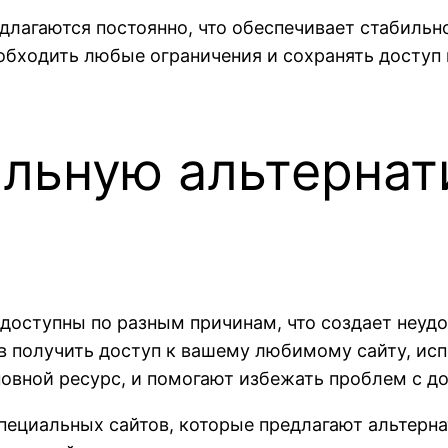
длагаются постоянно, что обеспечивает стабиль
 обходить любые ограничения и сохранять досту
альную альтернат
оступны по разным причинам, что создает неудо
 получить доступ к вашему любимому сайту, испо
новной ресурс, и помогают избежать проблем с д
пециальных сайтов, которые предлагают альтерн