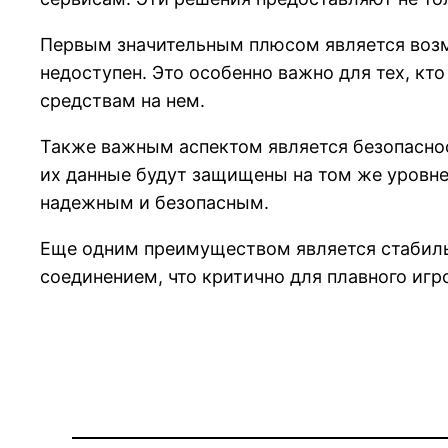
Первым значительным плюсом является возм
недоступен. Это особенно важно для тех, кт
средствам на нем.
Также важным аспектом является безопаснос
их данные будут защищены на том же уровне
надежным и безопасным.
Еще одним преимуществом является стабильн
соединением, что критично для плавного иг