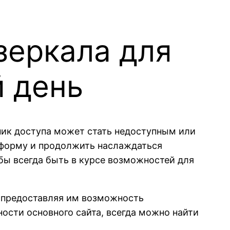
зеркала для
й день
чник доступа может стать недоступным или
тформу и продолжить наслаждаться
ы всегда быть в курсе возможностей для
, предоставляя им возможность
ости основного сайта, всегда можно найти