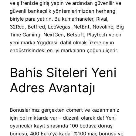
ve şifrenizle giriş yapın ve ardından güvenilir ve
güvenli bankacılık yöntemlerimizden herhangi
biriyle para yatırın. Bu kumarhaneler, Rival,
32Red, Betfred, LeoVegas, NetEnt, Novoline, Big
Time Gaming, NextGen, Betsoft, Playtech ve en
yeni marka Yggdrasil dahil olmak üzere oyun
endüstrisindeki en iyi markaların çoğunu içerir.
Bahis Siteleri Yeni
Adres Avantajı
Bonuslarımız gerçekten cömert ve kazanmanız
için bol miktarda var – düzenli olarak da! Yeni
oyuncular kayıt sırasında 100 bedava dönüş
bonusu, 400 Euro’ya kadar %100 maç bonusu ve