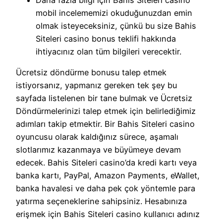
mobil incelememizi okuduğunuzdan emin
olmak isteyeceksiniz, çünkü bu size Bahis
Siteleri casino bonus teklifi hakkında
ihtiyacınız olan tüm bilgileri verecektir.
Ücretsiz döndürme bonusu talep etmek
istiyorsanız, yapmanız gereken tek şey bu
sayfada listelenen bir tane bulmak ve Ücretsiz
Döndürmelerinizi talep etmek için belirlediğimiz
adımları takip etmektir. Bir Bahis Siteleri casino
oyuncusu olarak kaldığınız sürece, aşamalı
slotlarımız kazanmaya ve büyümeye devam
edecek. Bahis Siteleri casino’da kredi kartı veya
banka kartı, PayPal, Amazon Payments, eWallet,
banka havalesi ve daha pek çok yöntemle para
yatırma seçeneklerine sahipsiniz. Hesabınıza
erişmek için Bahis Siteleri casino kullanıcı adınız