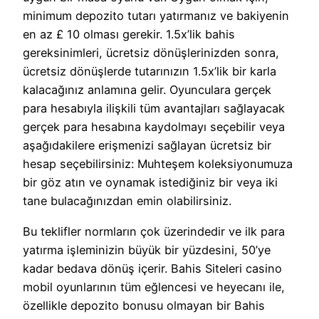
minimum depozito tutarı yatırmanız ve bakiyenin
en az £ 10 olması gerekir. 1.5x’lik bahis
gereksinimleri, ücretsiz dönüşlerinizden sonra,
ücretsiz dönüşlerde tutarınızın 1.5x’lik bir karla
kalacağınız anlamına gelir. Oyunculara gerçek
para hesabıyla ilişkili tüm avantajları sağlayacak
gerçek para hesabına kaydolmayı seçebilir veya
aşağıdakilere erişmenizi sağlayan ücretsiz bir
hesap seçebilirsiniz: Muhteşem koleksiyonumuza
bir göz atın ve oynamak istediğiniz bir veya iki
tane bulacağınızdan emin olabilirsiniz.
Bu teklifler normların çok üzerindedir ve ilk para
yatırma işleminizin büyük bir yüzdesini, 50’ye
kadar bedava dönüş içerir. Bahis Siteleri casino
mobil oyunlarının tüm eğlencesi ve heyecanı ile,
özellikle depozito bonusu olmayan bir Bahis