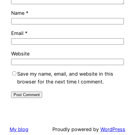
Name
*
Email
*
Website
Save my name, email, and website in this
browser for the next time I comment.
My blog
Proudly powered by
WordPress