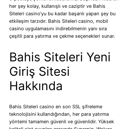
her şey kolay, kullanışlı ve caziptir ve Bahis
Siteleri casino’yu bu kadar başarılı yapan şey bu
etkileşim tarzıdır. Bahis Siteleri casino, mobil
casino uygulamasını indirebilmenin yanı sıra
çeşitli para yatırma ve çekme seçenekleri sunar.
Bahis Siteleri Yeni
Giriş Sitesi
Hakkında
Bahis Siteleri casino en son SSL şifreleme
teknolojisini kullandığından, her para yatırma
yöntemi tamamen güvenli ve güvenlidir. Yüksek