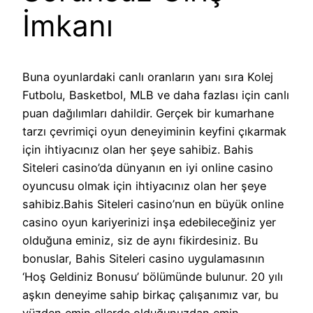
İmkanı
Buna oyunlardaki canlı oranların yanı sıra Kolej
Futbolu, Basketbol, ​​MLB ve daha fazlası için canlı
puan dağılımları dahildir. Gerçek bir kumarhane
tarzı çevrimiçi oyun deneyiminin keyfini çıkarmak
için ihtiyacınız olan her şeye sahibiz. Bahis
Siteleri casino’da dünyanın en iyi online casino
oyuncusu olmak için ihtiyacınız olan her şeye
sahibiz.Bahis Siteleri casino’nun en büyük online
casino oyun kariyerinizi inşa edebileceğiniz yer
olduğuna eminiz, siz de aynı fikirdesiniz. Bu
bonuslar, Bahis Siteleri casino uygulamasının
‘Hoş Geldiniz Bonusu’ bölümünde bulunur. 20 yılı
aşkın deneyime sahip birkaç çalışanımız var, bu