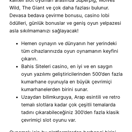
kaliteli slot oyunları arasında Superpig, Wolves
Wild, The Giant ve çok daha fazlası bulunur.
Devasa bedava çevirme bonusu, casino lobi
ödülleri, günlük bonuslar ve geniş oyun yelpazesi
asla sıkılmamanızı sağlayacak!
Hemen oynayın ve dünyanın her yerindeki
tüm cihazlarınızda oyun oynamanın keyfini
çıkarın.
Bahis Siteleri casino, en iyi ve en saygın
oyun yazılımı geliştiricilerinden 500’den fazla
kumarhane oyunuyla en büyük çevrimiçi
kumarhanelerden birini sunar.
Uzaydan bilimkurguya, Arap esintili ve retro
temalı slotlara kadar çok çeşitli temalarda
tadını çıkarabileceğiniz 300’den fazla klasik
çevrimiçi slot oyunu var.