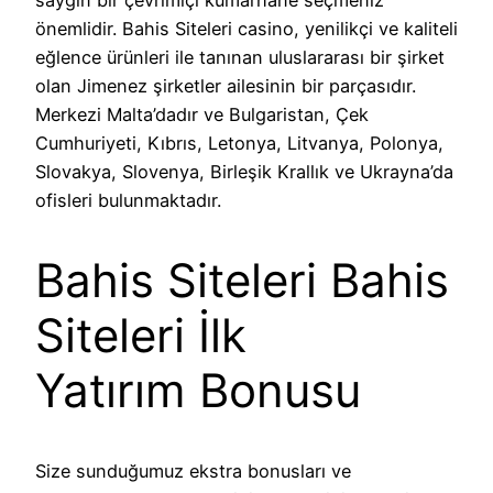
saygın bir çevrimiçi kumarhane seçmeniz
önemlidir. Bahis Siteleri casino, yenilikçi ve kaliteli
eğlence ürünleri ile tanınan uluslararası bir şirket
olan Jimenez şirketler ailesinin bir parçasıdır.
Merkezi Malta’dadır ve Bulgaristan, Çek
Cumhuriyeti, Kıbrıs, Letonya, Litvanya, Polonya,
Slovakya, Slovenya, Birleşik Krallık ve Ukrayna’da
ofisleri bulunmaktadır.
Bahis Siteleri Bahis
Siteleri İlk
Yatırım Bonusu
Size sunduğumuz ekstra bonusları ve