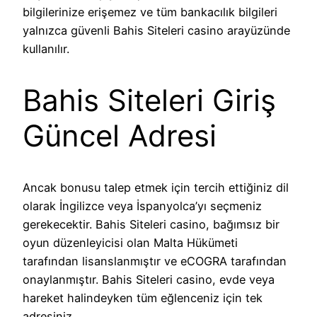
bilgilerinize erişemez ve tüm bankacılık bilgileri
yalnızca güvenli Bahis Siteleri casino arayüzünde
kullanılır.
Bahis Siteleri Giriş
Güncel Adresi
Ancak bonusu talep etmek için tercih ettiğiniz dil
olarak İngilizce veya İspanyolca’yı seçmeniz
gerekecektir. Bahis Siteleri casino, bağımsız bir
oyun düzenleyicisi olan Malta Hükümeti
tarafından lisanslanmıştır ve eCOGRA tarafından
onaylanmıştır. Bahis Siteleri casino, evde veya
hareket halindeyken tüm eğlenceniz için tek
adresiniz.