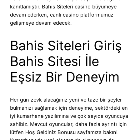
kanıtlamıştır. Bahis Siteleri casino büyümeye
devam ederken, canlı casino platformumuz
gelişmeye devam edecek.
Bahis Siteleri Giriş
Bahis Sitesi İle
Eşsiz Bir Deneyim
Her gün zevk alacağınız yeni ve taze bir şeyler
bulmanızı sağlamak için deneyime, sektördeki en
iyi kumarhane yazılımına ve çok sayıda oyuncuya
sahibiz. Mevcut oyuncular, daha fazla ayrıntı için
lütfen Hoş Geldiniz Bonusu sayfamıza bakın!