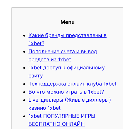
Menu
Какие бренды представлены в
1xbet?
Пополнение счета и вывод
средств из 1xbet
1xbet доступ к официальному
сайту
Техподдержка онлайн клуба 1xbet
Во что можно играть в 1xbet?
Live-диллеры (Живые диллеры)
казино 1xbet
1xbet ПОПУЛЯРНЫЕ ИГРЫ
БЕСПЛАТНО ОНЛАЙН