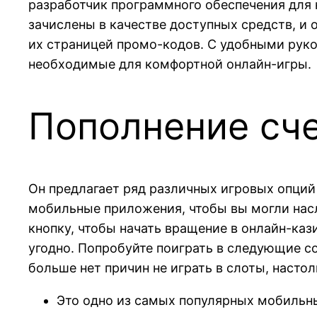
разработчик программного обеспечения для 
зачислены в качестве доступных средств, и
их страницей промо-кодов. С удобными руко
необходимые для комфортной онлайн-игры.
Пополнение сче
Он предлагает ряд различных игровых опци
мобильные приложения, чтобы вы могли насл
кнопку, чтобы начать вращение в онлайн-кази
угодно. Попробуйте поиграть в следующие с
больше нет причин не играть в слоты, насто
Это одно из самых популярных мобильны