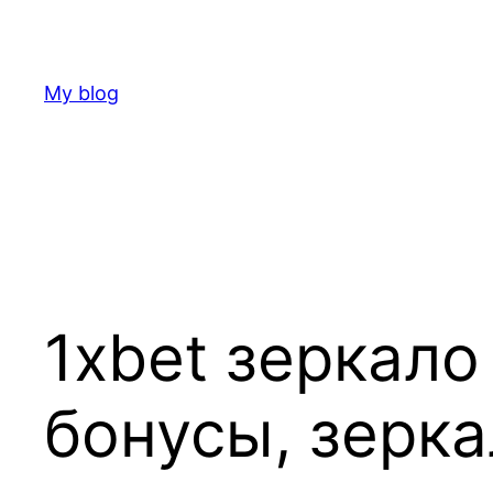
Skip
to
content
My blog
1xbet зеркал
бонусы, зерка