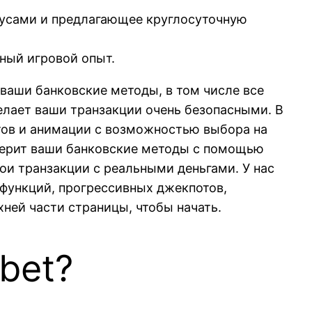
онусами и предлагающее круглосуточную
ный игровой опыт.
е ваши банковские методы, в том числе все
лает ваши транзакции очень безопасными. В
тов и анимации с возможностью выбора на
оверит ваши банковские методы с помощью
вои транзакции с реальными деньгами. У нас
 функций, прогрессивных джекпотов,
хней части страницы, чтобы начать.
bet?