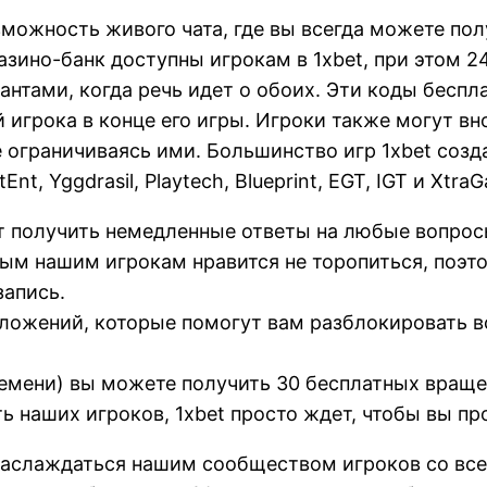
можность живого чата, где вы всегда можете по
азино-банк доступны игрокам в 1xbet, при этом 2
нтами, когда речь идет о обоих. Эти коды бесп
 игрока в конце его игры. Игроки также могут в
о не ограничиваясь ими. Большинство игр 1xbet с
t, Yggdrasil, Playtech, Blueprint, EGT, IGT и Xtra
т получить немедленные ответы на любые вопросы
рым нашим игрокам нравится не торопиться, поэт
запись.
дложений, которые помогут вам разблокировать 
ремени) вы можете получить 30 бесплатных вращен
ь наших игроков, 1xbet просто ждет, чтобы вы пр
наслаждаться нашим сообществом игроков со все