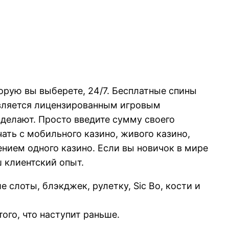
орую вы выберете, 24/7. Бесплатные спины
 является лицензированным игровым
 делают. Просто введите сумму своего
чать с мобильного казино, живого казино,
ением одного казино. Если вы новичок в мире
ш клиентский опыт.
е слоты, блэкджек, рулетку, Sic Bo, кости и
ого, что наступит раньше.