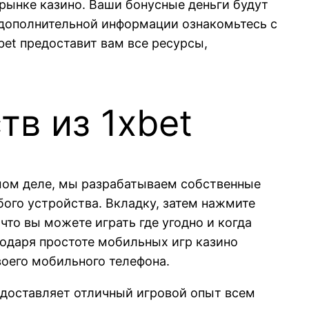
рынке казино. Ваши бонусные деньги будут
я дополнительной информации ознакомьтесь с
et предоставит вам все ресурсы,
тв из 1xbet
мом деле, мы разрабатываем собственные
ого устройства. Вкладку, затем нажмите
что вы можете играть где угодно и когда
годаря простоте мобильных игр казино
воего мобильного телефона.
редоставляет отличный игровой опыт всем