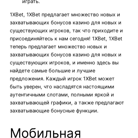
играть.
1XBet, 1XBet предлагает множество новых и
захватывающих бонусов казино для новых и
существующих игроков, так что приходите и
присоединяйтесь к нам сегодня! 1XBet, 1XBet
теперь предлагает множество новых и
захватывающих бонусов казино для новых и
существующих игроков, и именно здесь вы
найдете самые большие и лучшие
предложения. Каждый игрок 1XBet может
быть уверен, что насладятся настоящими
аутентичными слотами, полными яркой и
захватывающей графики, а также предлагают
захватывающие бонусные функции.
Мобильная