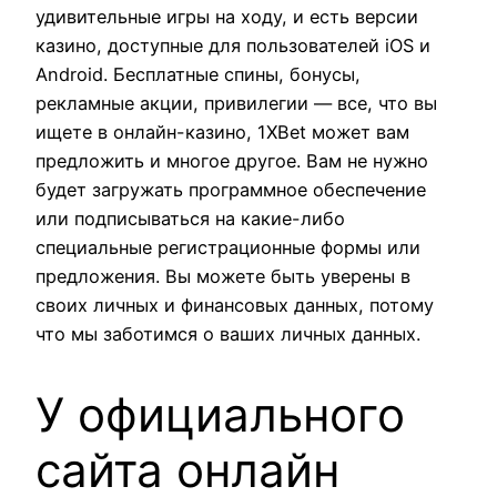
удивительные игры на ходу, и есть версии
казино, доступные для пользователей iOS и
Android. Бесплатные спины, бонусы,
рекламные акции, привилегии — все, что вы
ищете в онлайн-казино, 1XBet может вам
предложить и многое другое. Вам не нужно
будет загружать программное обеспечение
или подписываться на какие-либо
специальные регистрационные формы или
предложения. Вы можете быть уверены в
своих личных и финансовых данных, потому
что мы заботимся о ваших личных данных.
У официального
сайта онлайн