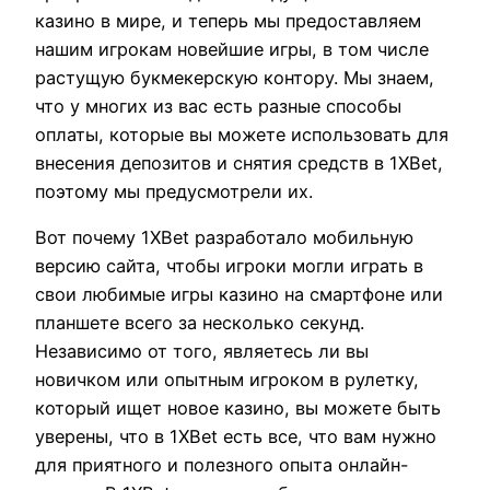
казино в мире, и теперь мы предоставляем
нашим игрокам новейшие игры, в том числе
растущую букмекерскую контору. Мы знаем,
что у многих из вас есть разные способы
оплаты, которые вы можете использовать для
внесения депозитов и снятия средств в 1XBet,
поэтому мы предусмотрели их.
Вот почему 1XBet разработало мобильную
версию сайта, чтобы игроки могли играть в
свои любимые игры казино на смартфоне или
планшете всего за несколько секунд.
Независимо от того, являетесь ли вы
новичком или опытным игроком в рулетку,
который ищет новое казино, вы можете быть
уверены, что в 1XBet есть все, что вам нужно
для приятного и полезного опыта онлайн-