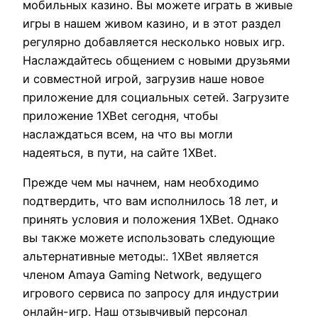
мобильных казино. Вы можете играть в живые
игры в нашем живом казино, и в этот раздел
регулярно добавляется несколько новых игр.
Наслаждайтесь общением с новыми друзьями
и совместной игрой, загрузив наше новое
приложение для социальных сетей. Загрузите
приложение 1XBet сегодня, чтобы
наслаждаться всем, на что вы могли
надеяться, в пути, на сайте 1XBet.
Прежде чем мы начнем, нам необходимо
подтвердить, что вам исполнилось 18 лет, и
принять условия и положения 1XBet. Однако
вы также можете использовать следующие
альтернативные методы:. 1XBet является
членом Amaya Gaming Network, ведущего
игрового сервиса по запросу для индустрии
онлайн-игр. Наш отзывчивый персонал