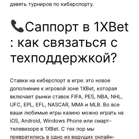
девять турниров по киберспорту.
Саппорт в 1XBet
: как связаться с
техподдержкой?
Ставки на киберспорт в игре: это новое
дополнение к игровой зоне 1XBet, которая
включает рынки ставок FIFA, PES, NBA, NHL,
UFC, EPL, EFL, NASCAR, MMA и MLB. Во все
ваши любимые игры казино можно играть на
iOS, Android, Windows Phone или смарт-
телевизоре в 1XBet. С тех пор мы
превратились в одно из ведущих онлайн-