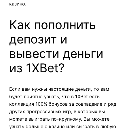
казино.
Как пополнить
депозит и
вывести деньги
из 1XBet?
Если вам нужны настоящие деньги, то вам
будет приятно узнать, что в 1XBet есть
коллекция 100% бонусов за совпадение и ряд
других прогрессивных игр, в которых вы
можете выиграть по-крупному. Вы можете
узнать больше о казино или сыграть в любую