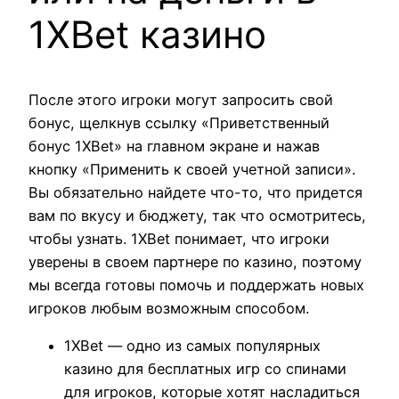
1XBet казино
После этого игроки могут запросить свой
бонус, щелкнув ссылку «Приветственный
бонус 1XBet» на главном экране и нажав
кнопку «Применить к своей учетной записи».
Вы обязательно найдете что-то, что придется
вам по вкусу и бюджету, так что осмотритесь,
чтобы узнать. 1XBet понимает, что игроки
уверены в своем партнере по казино, поэтому
мы всегда готовы помочь и поддержать новых
игроков любым возможным способом.
1XBet — одно из самых популярных
казино для бесплатных игр со спинами
для игроков, которые хотят насладиться