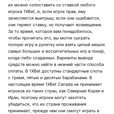
их можно сопоставить со ставкой любого
игрока 1XBet, и, если игрок прав, ему
зачисляется выигрыш; если они ошибаются,
они теряют ставку, но получают возмещение.
За то время, которое вам понадобилось,
чтобы прочитать это, вы могли сыграть
полную игру в рулетку или взять целый мешок
самых больших и восхитительных игр в покер,
когда-либо созданных. Варианты вывода
средств можно найти в нижней части способа
оплаты. В 1XBet доступны стандартные слоты
с тремя, пятью и десятью барабанами. В
настоящее время 1XBet Canada не принимает
игроков из таких стран, как Северная Корея и
Иран, поэтому игроки могут захотеть
убедиться, что их страна проживания
принимает, прежде чем они смогут играть в