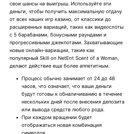
свои шансы на выигрыш. Используйте эти
деньги, чтобы получить максимальную отдачу
от всех наших игр казино, от классики до
расширенных вариаций, таких как видеослоты
с 5 барабанами, бонусными раундами и
прогрессивными джекпотами. Захватывающие
новые онлайн-вариации, такие как
популярный Skill on NetEnt Scent of a Woman,
делают действие еще более аппетитным.
Процесс обычно занимает от 24 до 48
часов, что означает, что ваши деньги
будут готовы к обналичиванию в течение
нескольких дней после внесения депозита
или вывода средств любого рода.
При каждом вращении будет
отображаться новая комбинация
символов.