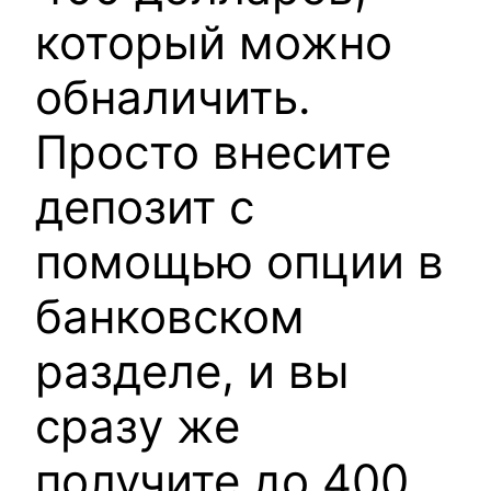
который можно
обналичить.
Просто внесите
депозит с
помощью опции в
банковском
разделе, и вы
сразу же
получите до 400