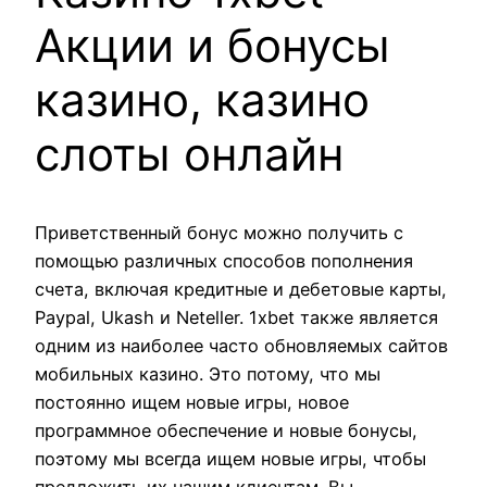
Акции и бонусы
казино, казино
слоты онлайн
Приветственный бонус можно получить с
помощью различных способов пополнения
счета, включая кредитные и дебетовые карты,
Paypal, Ukash и Neteller. 1xbet также является
одним из наиболее часто обновляемых сайтов
мобильных казино. Это потому, что мы
постоянно ищем новые игры, новое
программное обеспечение и новые бонусы,
поэтому мы всегда ищем новые игры, чтобы