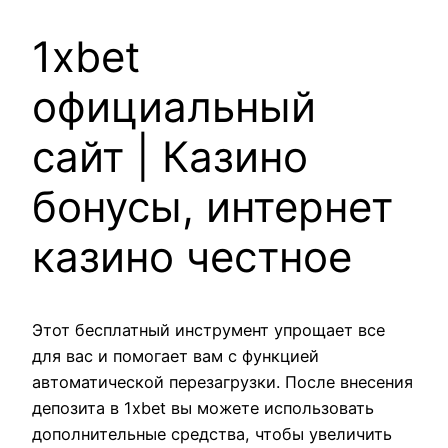
1xbet
официальный
сайт | Казино
бонусы, интернет
казино честное
Этот бесплатный инструмент упрощает все
для вас и помогает вам с функцией
автоматической перезагрузки. После внесения
депозита в 1xbet вы можете использовать
дополнительные средства, чтобы увеличить