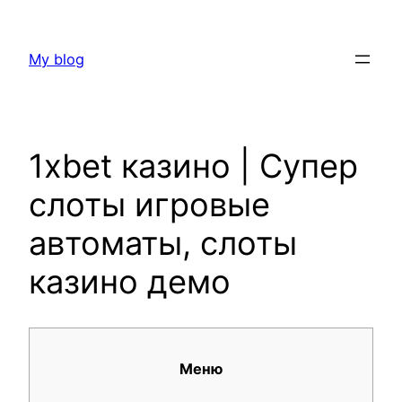
Skip
to
My blog
content
1xbet казино | Супер
слоты игровые
автоматы, слоты
казино демо
Меню