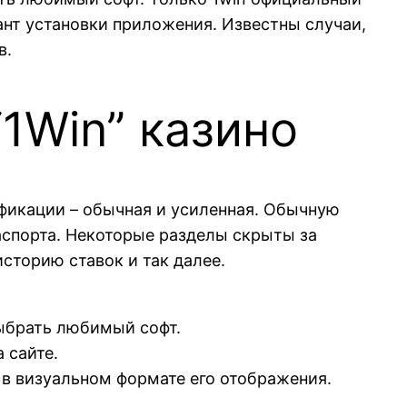
ант установки приложения. Известны случаи,
в.
“1Win” казино
рификации – обычная и усиленная. Обычную
аспорта. Некоторые разделы скрыты за
сторию ставок и так далее.
ыбрать любимый софт.
 сайте.
 в визуальном формате его отображения.