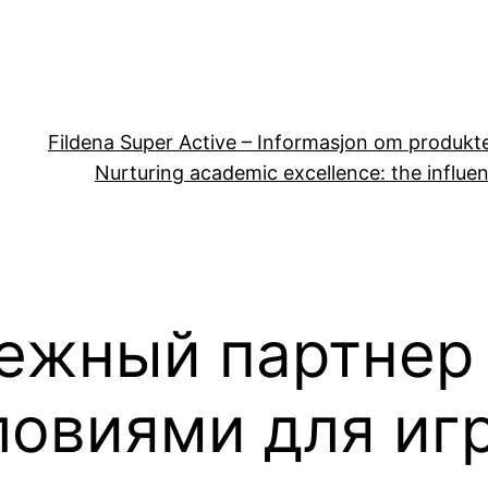
Fildena Super Active – Informasjon om produkt
Nurturing academic excellence: the influen
дежный партнер 
ловиями для иг