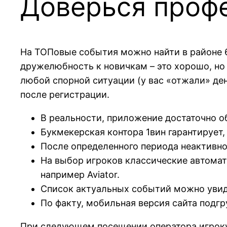
Доверься профе
На ТОПовые события можно найти в районе 6
дружелюбность к новичкам – это хорошо, но 
любой спорной ситуации (у вас «отжали» де
после регистрации.
В реальности, приложение достаточно о
Букмекерская контора 1вин гарантирует, 
После определенного периода неактивно
На выбор игроков классические автомат
например Aviator.
Список актуальных событий можно увиде
По факту, мобильная версия сайта подг
При следующем посещении оператора игроку