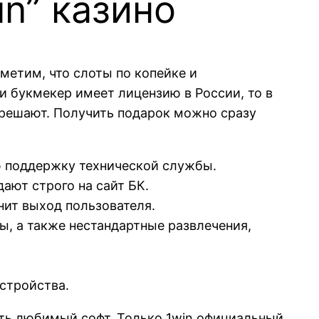
n” казино
метим, что слоты по копейке и
и букмекер имеет лицензию в России, то в
 решают. Получить подарок можно сразу
ю поддержку технической службы.
дают строго на сайт БК.
нит выход пользователя.
, а также нестандартные развлечения,
стройства.
ть любимый софт. Только 1win официальный