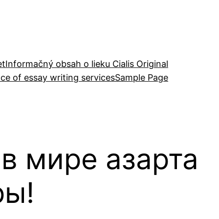
et
Informačný obsah o lieku Cialis Original
ce of essay writing services
Sample Page
в мире азарта
ры!