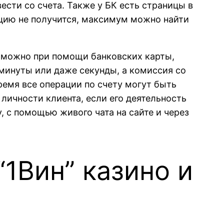
ести со счета. Также у БК есть страницы в
ацию не получится, максимум можно найти
и можно при помощи банковских карты,
 минуты или даже секунды, а комиссия со
время все операции по счету могут быть
личности клиента, если его деятельность
 с помощью живого чата на сайте и через
1Вин” казино и