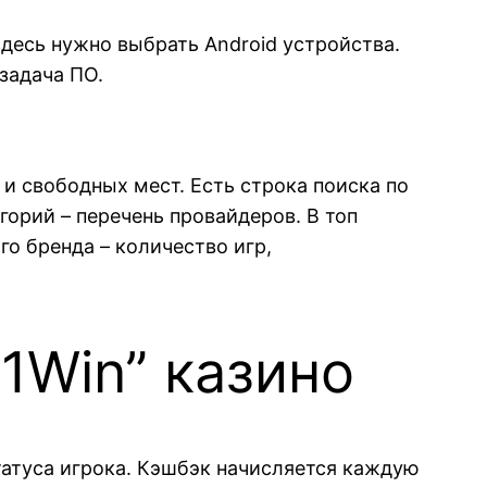
десь нужно выбрать Android устройства.
задача ПО.
и свободных мест. Есть строка поиска по
орий – перечень провайдеров. В топ
о бренда – количество игр,
1Win” казино
татуса игрока. Кэшбэк начисляется каждую