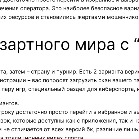
ечения оператора. Это наиболее безопасное вари
них ресурсов и становились жертвами мошеннико
зартного мира с 
та, затем – страну и турнир. Есть 2 варианта ве
истрации – вас попросят загрузить скан вашего п
ару игр, специальный раздел для киберспорта, и
иантов.
року достаточно просто перейти в избранное и в
ок, которые доступны как с приложения, так и на
не отличается от всех версий бк, различие лишь
 в традиционных видах спорта.