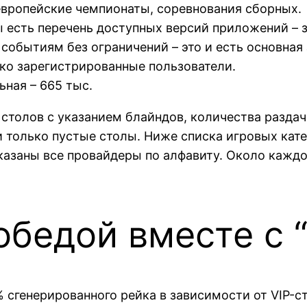
европейские чемпионаты, соревнования сборных.
ы есть перечень доступных версий приложений – з
обытиям без ограничений – это и есть основная 
ко зарегистрированные пользователи.
ная – 665 тыс.
толов с указанием блайндов, количества раздач 
только пустые столы. Ниже списка игровых катег
азаны все провайдеры по алфавиту. Около каждог
бедой вместе с “
 сгенерированного рейка в зависимости от VIP-с