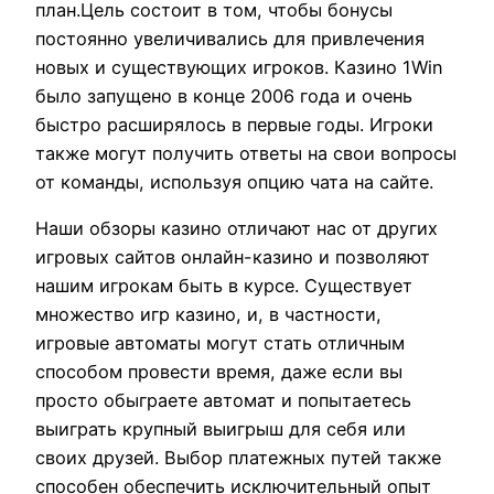
план.Цель состоит в том, чтобы бонусы
постоянно увеличивались для привлечения
новых и существующих игроков. Казино 1Win
было запущено в конце 2006 года и очень
быстро расширялось в первые годы. Игроки
также могут получить ответы на свои вопросы
от команды, используя опцию чата на сайте.
Наши обзоры казино отличают нас от других
игровых сайтов онлайн-казино и позволяют
нашим игрокам быть в курсе. Существует
множество игр казино, и, в частности,
игровые автоматы могут стать отличным
способом провести время, даже если вы
просто обыграете автомат и попытаетесь
выиграть крупный выигрыш для себя или
своих друзей. Выбор платежных путей также
способен обеспечить исключительный опыт