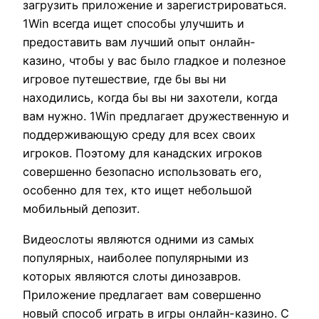
загрузить приложение и зарегистрироваться.
1Win всегда ищет способы улучшить и
предоставить вам лучший опыт онлайн-
казино, чтобы у вас было гладкое и полезное
игровое путешествие, где бы вы ни
находились, когда бы вы ни захотели, когда
вам нужно. 1Win предлагает дружественную и
поддерживающую среду для всех своих
игроков. Поэтому для канадских игроков
совершенно безопасно использовать его,
особенно для тех, кто ищет небольшой
мобильный депозит.
Видеослоты являются одними из самых
популярных, наиболее популярными из
которых являются слоты динозавров.
Приложение предлагает вам совершенно
новый способ играть в игры онлайн-казино. С