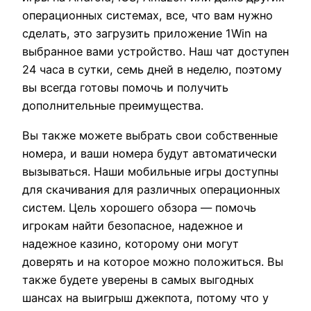
операционных системах, все, что вам нужно
сделать, это загрузить приложение 1Win на
выбранное вами устройство. Наш чат доступен
24 часа в сутки, семь дней в неделю, поэтому
вы всегда готовы помочь и получить
дополнительные преимущества.
Вы также можете выбрать свои собственные
номера, и ваши номера будут автоматически
вызываться. Наши мобильные игры доступны
для скачивания для различных операционных
систем. Цель хорошего обзора — помочь
игрокам найти безопасное, надежное и
надежное казино, которому они могут
доверять и на которое можно положиться. Вы
также будете уверены в самых выгодных
шансах на выигрыш джекпота, потому что у