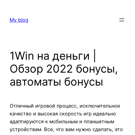
Skip
to
My blog
content
1Win на деньги |
Обзор 2022 бонусы,
автоматы бонусы
Отличный игровой процесс, исключительное
качество и высокая скорость игр идеально
адаптируются к мобильным и планшетным
устройствам. Все, что вам нужно сделать, это