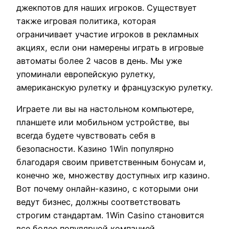
джекпотов для наших игроков. Существует
также игровая политика, которая
ограничивает участие игроков в рекламных
акциях, если они намерены играть в игровые
автоматы более 2 часов в день. Мы уже
упоминали европейскую рулетку,
американскую рулетку и французскую рулетку.
Играете ли вы на настольном компьютере,
планшете или мобильном устройстве, вы
всегда будете чувствовать себя в
безопасности. Казино 1Win популярно
благодаря своим приветственным бонусам и,
конечно же, множеству доступных игр казино.
Вот почему онлайн-казино, с которыми они
ведут бизнес, должны соответствовать
строгим стандартам. 1Win Casino становится
все более популярной компанией,