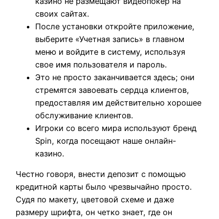
казино не размещают видеопокер на
своих сайтах.
После установки откройте приложение,
выберите «Учетная запись» в главном
меню и войдите в систему, используя
свое имя пользователя и пароль.
Это не просто заканчивается здесь; они
стремятся завоевать сердца клиентов,
предоставляя им действительно хорошее
обслуживание клиентов.
Игроки со всего мира используют бренд
Spin, когда посещают наше онлайн-
казино.
Честно говоря, внести депозит с помощью
кредитной карты было чрезвычайно просто.
Судя по макету, цветовой схеме и даже
размеру шрифта, он четко знает, где он