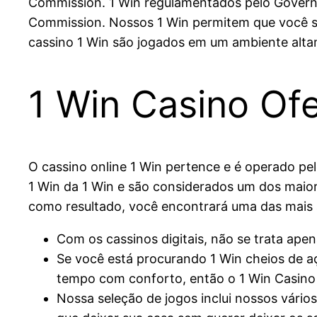
Commission. 1 Win regulamentados pelo Governo
Commission. Nossos 1 Win permitem que você se
cassino 1 Win são jogados em um ambiente alta
1 Win Casino Ofe
O cassino online 1 Win pertence e é operado pe
1 Win da 1 Win e são considerados um dos maior
como resultado, você encontrará uma das mais a
Com os cassinos digitais, não se trata ape
Se você está procurando 1 Win cheios de 
tempo com conforto, então o 1 Win Casino 
Nossa seleção de jogos inclui nossos vário