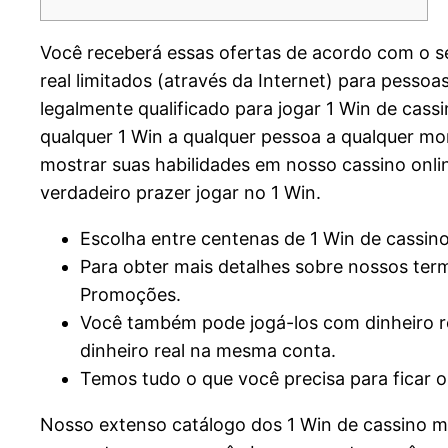
Você receberá essas ofertas de acordo com o se
real limitados (através da Internet) para pesso
legalmente qualificado para jogar 1 Win de cassi
qualquer 1 Win a qualquer pessoa a qualquer m
mostrar suas habilidades em nosso cassino onlin
verdadeiro prazer jogar no 1 Win.
Escolha entre centenas de 1 Win de cassino
Para obter mais detalhes sobre nossos ter
Promoções.
Você também pode jogá-los com dinheiro rea
dinheiro real na mesma conta.
Temos tudo o que você precisa para ficar 
Nosso extenso catálogo dos 1 Win de cassino mai