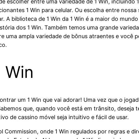
 escolher entre uma variedade de 1 Win, incluindo 1
onantes 1 Win para celular. Ou escolha entre nossa 
. A biblioteca de 1 Win da 1 Win é a maior do mundo 
 história dos 1 Win. Também temos uma grande varied
ntre uma ampla variedade de bônus atraentes e você
co.
1 Win
trar um 1 Win que vai adorar! Uma vez que o jogador
abemos que, quando você está em trânsito, deseja te
o de cassino móvel seja intuitivo e fácil de usar.
l Commission, onde 1 Win regulados por regras e dire