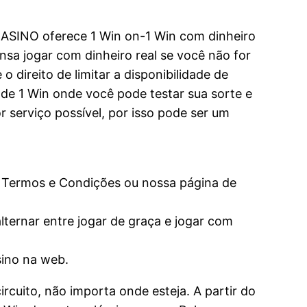
 CASINO oferece 1 Win on-1 Win com dinheiro
nsa jogar com dinheiro real se você não for
 direito de limitar a disponibilidade de
e 1 Win onde você pode testar sua sorte e
 serviço possível, por isso pode ser um
e Termos e Condições ou nossa página de
ternar entre jogar de graça e jogar com
sino na web.
rcuito, não importa onde esteja. A partir do