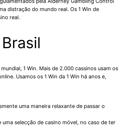
egulamentados pela Alderney Gambling Control
ma distração do mundo real. Os 1 Win de
no real.
Brasil
 mundial, 1 Win. Mais de 2.000 cassinos usam os
nline. Usamos os 1 Win da 1 Win há anos e,
esmente uma maneira relaxante de passar o
e uma selecção de casino móvel, no caso de ter