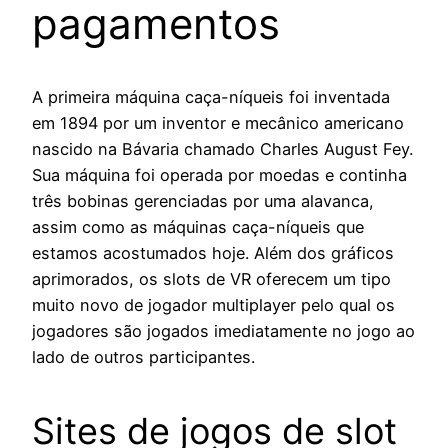
pagamentos
A primeira máquina caça-níqueis foi inventada
em 1894 por um inventor e mecânico americano
nascido na Bávaria chamado Charles August Fey.
Sua máquina foi operada por moedas e continha
três bobinas gerenciadas por uma alavanca,
assim como as máquinas caça-níqueis que
estamos acostumados hoje. Além dos gráficos
aprimorados, os slots de VR oferecem um tipo
muito novo de jogador multiplayer pelo qual os
jogadores são jogados imediatamente no jogo ao
lado de outros participantes.
Sites de jogos de slot