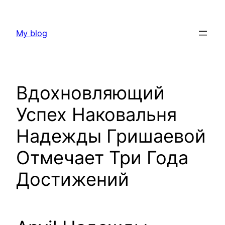
Skip
to
My blog
content
Вдохновляющий
Успех Наковальня
Надежды Гришаевой
Отмечает Три Года
Достижений