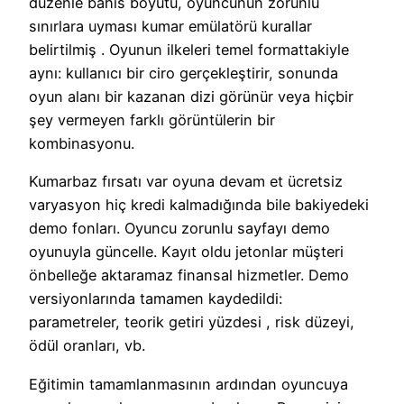
düzenle bahis boyutu, oyuncunun zorunlu
sınırlara uyması kumar emülatörü kurallar
belirtilmiş . Oyunun ilkeleri temel formattakiyle
aynı: kullanıcı bir ciro gerçekleştirir, sonunda
oyun alanı bir kazanan dizi görünür veya hiçbir
şey vermeyen farklı görüntülerin bir
kombinasyonu.
Kumarbaz fırsatı var oyuna devam et ücretsiz
varyasyon hiç kredi kalmadığında bile bakiyedeki
demo fonları. Oyuncu zorunlu sayfayı demo
oyunuyla güncelle. Kayıt oldu jetonlar müşteri
önbelleğe aktaramaz finansal hizmetler. Demo
versiyonlarında tamamen kaydedildi:
parametreler, teorik getiri yüzdesi , risk düzeyi,
ödül oranları, vb.
Eğitimin tamamlanmasının ardından oyuncuya