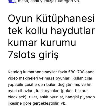
giriş
, masa, canlı yumuşak kategori vb.
Oyun Kütüphanesi
tek kollu haydutlar
kumar kurumu
7slots giriş
Katalog kumarhane sayılar fazla 580-700 sanal
video makineleri ve masa oyunları .Kullanıcılar
yapabilir çeşitlerden bulun değiştirilmiş ve hit
oyun cihazlar , kart oyunları (poker, bakara,
blackjack), rulet, anlık oyunlar, hangisi piyango
ilkesine göre gerçekleştirilir, vb.