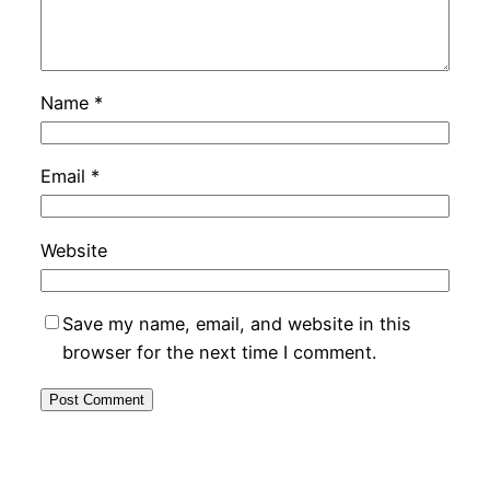
Name
*
Email
*
Website
Save my name, email, and website in this
browser for the next time I comment.