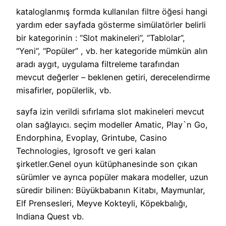
kataloglanmış formda kullanılan filtre öğesi hangi
yardım eder sayfada gösterme simülatörler belirli
bir kategorinin : “Slot makineleri”, “Tablolar”,
“Yeni”, “Popüler” , vb. her kategoride mümkün alın
aradı aygıt, uygulama filtreleme tarafından
mevcut değerler – beklenen getiri, derecelendirme
misafirler, popülerlik, vb.
sayfa izin verildi sıfırlama slot makineleri mevcut
olan sağlayıcı. seçim modeller Amatic, Play`n Go,
Endorphina, Evoplay, Grintube, Casino
Technologies, Igrosoft ve geri kalan
şirketler.Genel oyun kütüphanesinde son çıkan
sürümler ve ayrıca popüler makara modeller, uzun
süredir bilinen: Büyükbabanın Kitabı, Maymunlar,
Elf Prensesleri, Meyve Kokteyli, Köpekbalığı,
Indiana Quest vb.