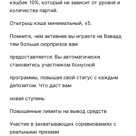
кэшбек 10%, который не зависит от уровня и
количества партий.
Отыгрыш кэша минимальный, х5.
Помните, чем активнее вы играете на Вавада,
тем больше сюрпризов вам
предоставляется. Вы автоматически
становитесь участником бонусной
программы, повышая свой статус с каждым
депозитом. Что даст вам
новая ступень:
Повышенные лимиты на вывод средств
Участие в захватывающих соревнованиях с
реальными призами