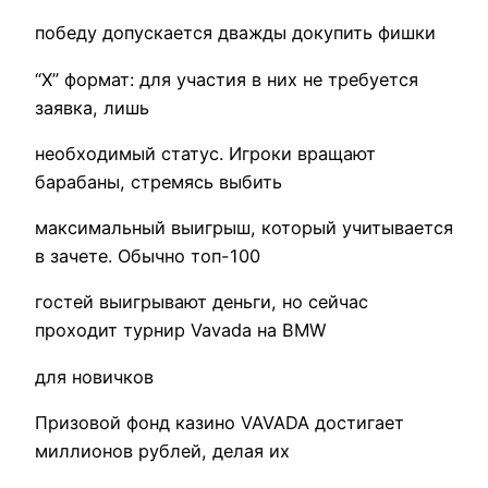
победу допускается дважды докупить фишки
“Х” формат: для участия в них не требуется
заявка, лишь
необходимый статус. Игроки вращают
барабаны, стремясь выбить
максимальный выигрыш, который учитывается
в зачете. Обычно топ-100
гостей выигрывают деньги, но сейчас
проходит турнир Vavada на BMW
для новичков
Призовой фонд казино VAVADA достигает
миллионов рублей, делая их