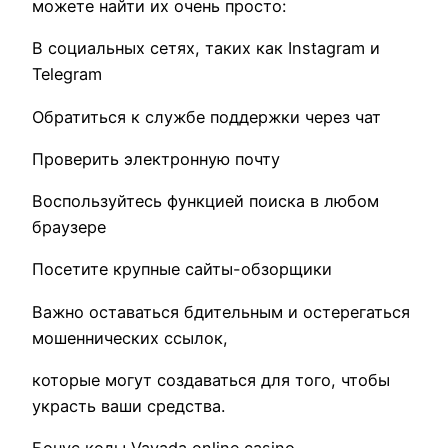
можете найти их очень просто:
В социальных сетях, таких как Instagram и
Telegram
Обратиться к службе поддержки через чат
Проверить электронную почту
Воспользуйтесь функцией поиска в любом
браузере
Посетите крупные сайты-обзорщики
Важно оставаться бдительным и остерегаться
мошеннических ссылок,
которые могут создаваться для того, чтобы
украсть ваши средства.