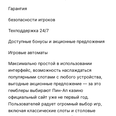
Гарантия
безопасности игроков
Техподдержка 24/7
Доступные бонусы и акционные предложения
Игровые автоматы
Максимально простой в использовании
интерфейс, возможность наслаждаться
популярными слотами с любого устройства,
выгодные акционные предложение — за это
гемблеры выбирают Пин-Ап казино
официальный сайт уже не первый год.
Пользователей радует огромный выбор игр,
включая классические слоты и столовые