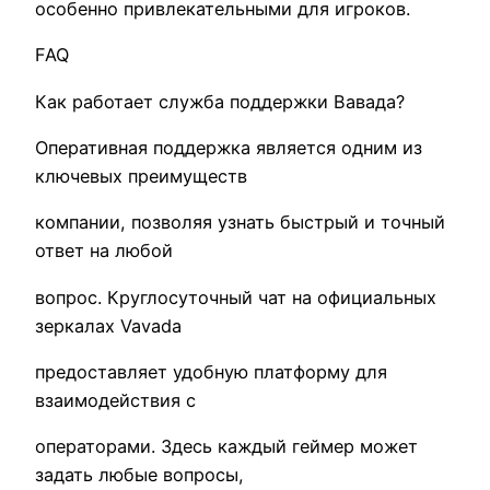
особенно привлекательными для игроков.
FAQ
Как работает служба поддержки Вавада?
Оперативная поддержка является одним из
ключевых преимуществ
компании, позволяя узнать быстрый и точный
ответ на любой
вопрос. Круглосуточный чат на официальных
зеркалах Vavada
предоставляет удобную платформу для
взаимодействия с
операторами. Здесь каждый геймер может
задать любые вопросы,