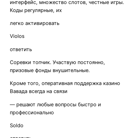
интерфейс, множество слотов, честные игры.
Коды регулярные, их
легко активировать
Violos
ответить
Соревки топчик. Участвую постоянно,
призовые фонды внушительные.
Кроме того, оперативная поддержка казино
Вавада всегда на связи
— решают любые вопросы быстро и
профессионально
Soldo