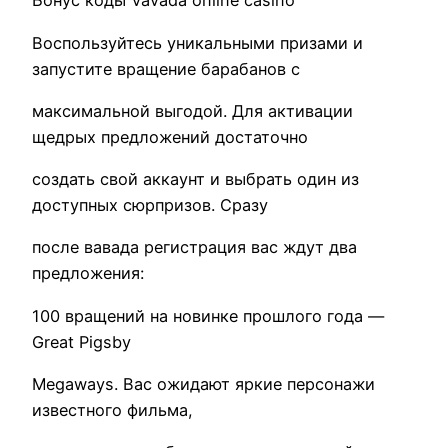
Бонус коды Vavada online casino
Воспользуйтесь уникальными призами и
запустите вращение барабанов с
максимальной выгодой. Для активации
щедрых предложений достаточно
создать свой аккаунт и выбрать один из
доступных сюрпризов. Сразу
после вавада регистрация вас ждут два
предложения:
100 вращений на новинке прошлого года —
Great Pigsby
Megaways. Вас ожидают яркие персонажи
известного фильма,