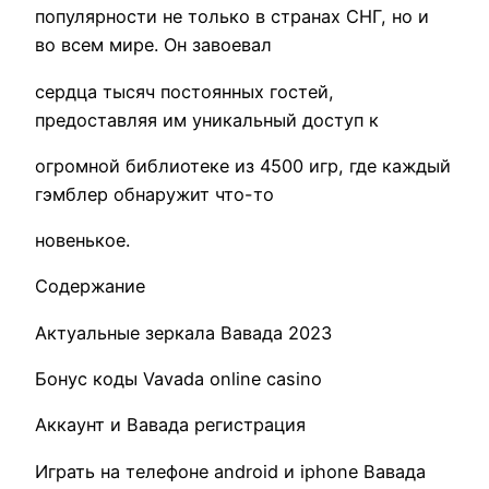
популярности не только в странах СНГ, но и
во всем мире. Он завоевал
сердца тысяч постоянных гостей,
предоставляя им уникальный доступ к
огромной библиотеке из 4500 игр, где каждый
гэмблер обнаружит что-то
новенькое.
Содержание
Актуальные зеркала Вавада 2023
Бонус коды Vavada online casino
Аккаунт и Вавада регистрация
Играть на телефоне android и iphone Вавада