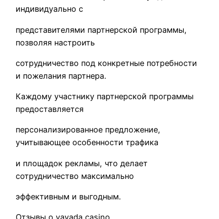
индивидуально с
представителями партнерской программы,
позволяя настроить
сотрудничество под конкретные потребности
и пожелания партнера.
Каждому участнику партнерской программы
предоставляется
персонализированное предложение,
учитывающее особенности трафика
и площадок рекламы, что делает
сотрудничество максимально
эффективным и выгодным.
Отзывы о vavada casino