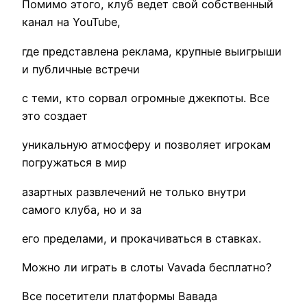
Помимо этого, клуб ведет свой собственный
канал на YouTube,
где представлена реклама, крупные выигрыши
и публичные встречи
с теми, кто сорвал огромные джекпоты. Все
это создает
уникальную атмосферу и позволяет игрокам
погружаться в мир
азартных развлечений не только внутри
самого клуба, но и за
его пределами, и прокачиваться в ставках.
Можно ли играть в слоты Vavada бесплатно?
Все посетители платформы Вавада