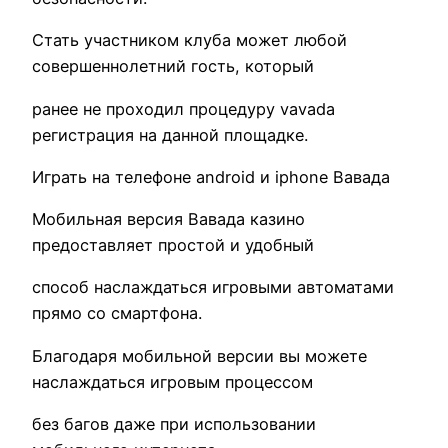
Стать участником клуба может любой
совершеннолетний гость, который
ранее не проходил процедуру vavada
регистрация на данной площадке.
Играть на телефоне android и iphone Вавада
Мобильная версия Вавада казино
предоставляет простой и удобный
способ наслаждаться игровыми автоматами
прямо со смартфона.
Благодаря мобильной версии вы можете
наслаждаться игровым процессом
без багов даже при использовании