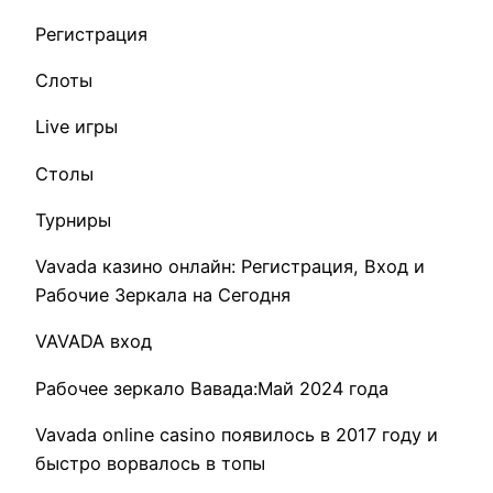
Регистрация
Слоты
Live игры
Столы
Турниры
Vavada казино онлайн: Регистрация, Вход и
Рабочие Зеркала на Сегодня
VAVADA вход
Рабочее зеркало Вавада:Май 2024 года
Vavada online casino появилось в 2017 году и
быстро ворвалось в топы