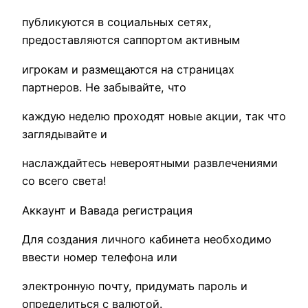
публикуются в социальных сетях,
предоставляются саппортом активным
игрокам и размещаются на страницах
партнеров. Не забывайте, что
каждую неделю проходят новые акции, так что
заглядывайте и
наслаждайтесь невероятными развлечениями
со всего света!
Аккаунт и Вавада регистрация
Для создания личного кабинета необходимо
ввести номер телефона или
электронную почту, придумать пароль и
определиться с валютой.