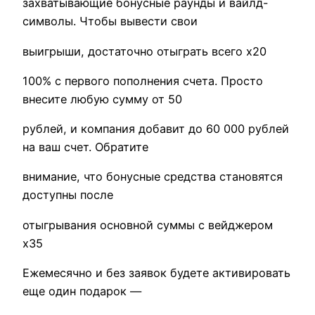
захватывающие бонусные раунды и вайлд-
символы. Чтобы вывести свои
выигрыши, достаточно отыграть всего х20
100% с первого пополнения счета. Просто
внесите любую сумму от 50
рублей, и компания добавит до 60 000 рублей
на ваш счет. Обратите
внимание, что бонусные средства становятся
доступны после
отыгрывания основной суммы с вейджером
х35
Ежемесячно и без заявок будете активировать
еще один подарок —