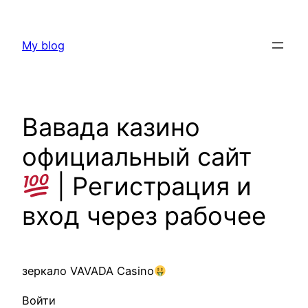
Skip
to
My blog
content
Вавада казино
официальный сайт
| Регистрация и
вход через рабочее
зеркало VAVADA Casino
Войти