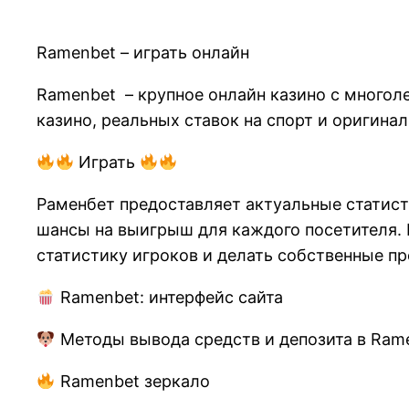
Ramenbet – играть онлайн
Ramenbet – крупное онлайн казино с многоле
казино, реальных ставок на спорт и оригина
Играть
Раменбет предоставляет актуальные статист
шансы на выигрыш для каждого посетителя. 
статистику игроков и делать собственные п
Ramenbet: интерфейс сайта
Методы вывода средств и депозита в Ram
Ramenbet зеркало