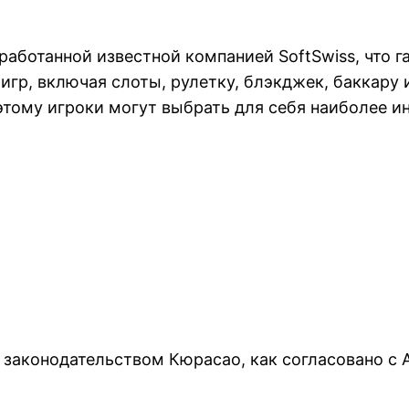
работанной известной компанией SoftSwiss, что г
гр, включая слоты, рулетку, блэкджек, баккару 
оэтому игроки могут выбрать для себя наиболее и
законодательством Кюрасао, как согласовано с An