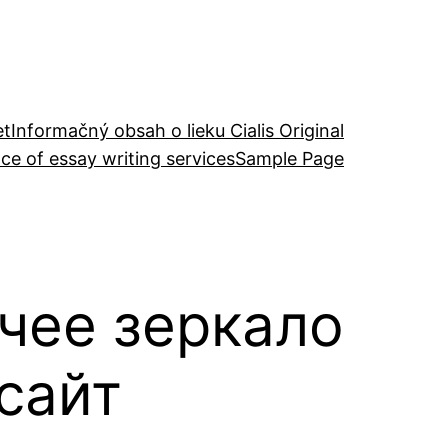
et
Informačný obsah o lieku Cialis Original
ce of essay writing services
Sample Page
чее зеркало
сайт