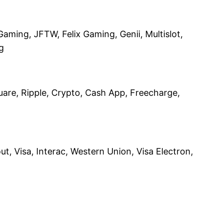
ming, JFTW, Felix Gaming, Genii, Multislot,
g
uare, Ripple, Crypto, Cash App, Freecharge,
, Visa, Interac, Western Union, Visa Electron,