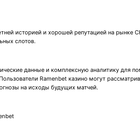
тней историей и хорошей репутацией на рынке СН
льных слотов.
ические данные и комплексную аналитику для по
Пользователи Ramenbet казино могут рассматрив
рогнозы на исходы будущих матчей.
enbet