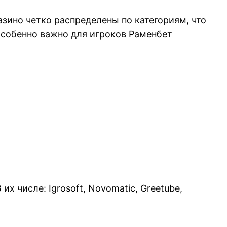
зино четко распределены по категориям, что
особенно важно для игроков Раменбет
 числе: Igrosoft, Novomatic, Greetube,