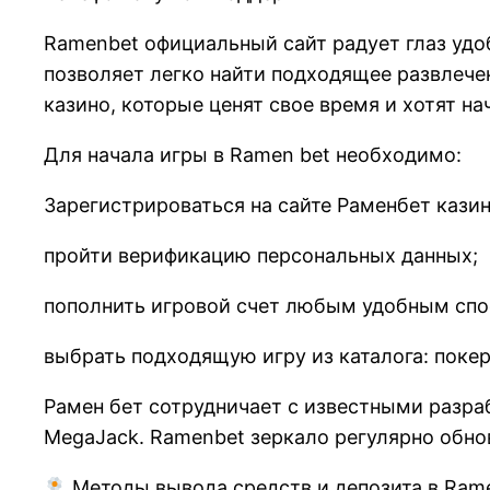
Ramenbet официальный сайт радует глаз удо
позволяет легко найти подходящее развлече
казино, которые ценят свое время и хотят на
Для начала игры в Ramen bet необходимо:
Зарегистрироваться на сайте Раменбет кази
пройти верификацию персональных данных;
пополнить игровой счет любым удобным спо
выбрать подходящую игру из каталога: покер,
Рамен бет сотрудничает с известными разраб
MegaJack. Ramenbet зеркало регулярно обно
Методы вывода средств и депозита в Ram