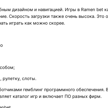
бным дизайном и навигацией. Игры в Ramen bet ка
ние. Скорость загрузки также очень высока. Это 
чать играть как можно скорее.
но
собом;
 рулетку, слоты.
отчиками гемблинг программного обеспечения. В их
вляет каталог игр и включает ПО разных фирм.
enbet