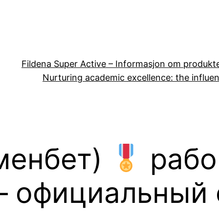
Fildena Super Active – Informasjon om produkt
Nurturing academic excellence: the influen
менбет)
рабо
– официальный 