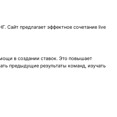
Г. Сайт предлагает эффектное сочетание live
мощи в создании ставок. Это повышает
ать предыдущие результаты команд, изучать