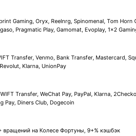
print Gaming, Oryx, Reelnrg, Spinomenal, Tom Horn Ga
gaso, Pragmatic Play, Gamomat, Evoplay, 1×2 Gamin
WIFT Transfer, Venmo, Bank Transfer, Mastercard, Sq
 Revolut, Klarna, UnionPay
WIFT Transfer, WeChat Pay, PayPal, Klarna, 2Checkout
g Pay, Diners Club, Dogecoin
+ вращений на Колесе Фортуны, 9+% кэшбэк