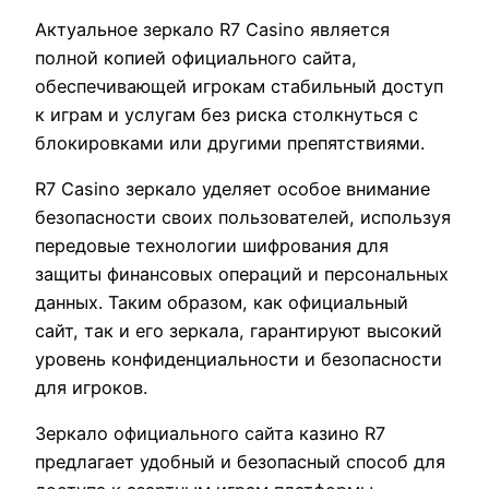
Актуальное зеркало R7 Casino является
полной копией официального сайта,
обеспечивающей игрокам стабильный доступ
к играм и услугам без риска столкнуться с
блокировками или другими препятствиями.
R7 Casino зеркало уделяет особое внимание
безопасности своих пользователей, используя
передовые технологии шифрования для
защиты финансовых операций и персональных
данных. Таким образом, как официальный
сайт, так и его зеркала, гарантируют высокий
уровень конфиденциальности и безопасности
для игроков.
Зеркало официального сайта казино R7
предлагает удобный и безопасный способ для