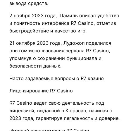
вывода средств.
2 ноября 2023 года, Шамиль описал удобство
и понятность интерфейса R7 Casino, отметив
быстродействие и качество игр.
21 октября 2023 года, Лудожоп поделился
опытом использования зеркала R7 Casino,
упомянув о сохранении функционала и
безопасности данных.
Часто задаваемые вопросы о R7 казино
Лицензирование R7 Casino
R7 Casino ведет свою деятельность под
лицензией, выданной в Кюрасао, начиная с
2023 года, гарантируя легальность и доверие.
Игровой ассортимент в R7 Casino