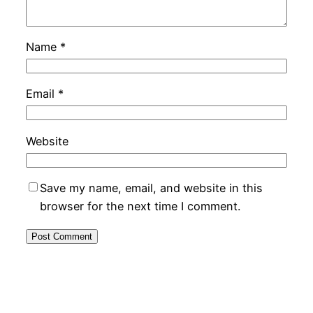
Name
*
Email
*
Website
Save my name, email, and website in this
browser for the next time I comment.