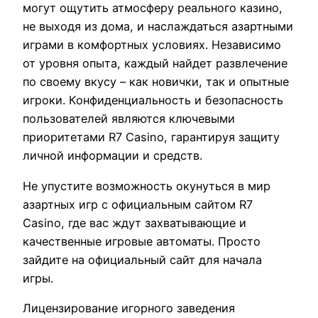
могут ощутить атмосферу реального казино,
не выходя из дома, и наслаждаться азартными
играми в комфортных условиях. Независимо
от уровня опыта, каждый найдет развлечение
по своему вкусу – как новички, так и опытные
игроки. Конфиденциальность и безопасность
пользователей являются ключевыми
приоритетами R7 Casino, гарантируя защиту
личной информации и средств.
Не упустите возможность окунуться в мир
азартных игр с официальным сайтом R7
Casino, где вас ждут захватывающие и
качественные игровые автоматы. Просто
зайдите на официальный сайт для начала
игры.
Лицензирование игорного заведения