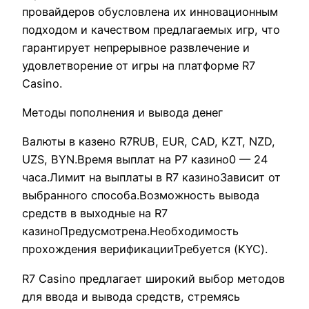
провайдеров обусловлена их инновационным
подходом и качеством предлагаемых игр, что
гарантирует непрерывное развлечение и
удовлетворение от игры на платформе R7
Casino.
Методы пополнения и вывода денег
Валюты в казено R7RUB, EUR, CAD, KZT, NZD,
UZS, BYN.Время выплат на Р7 казино0 — 24
часа.Лимит на выплаты в R7 казиноЗависит от
выбранного способа.Возможность вывода
средств в выходные на R7
казиноПредусмотрена.Необходимость
прохождения верификацииТребуется (KYC).
R7 Casino предлагает широкий выбор методов
для ввода и вывода средств, стремясь