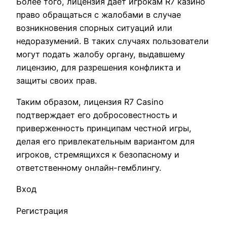
Более того, лицензия дает игрокам R7 казино
право обращаться с жалобами в случае
возникновения спорных ситуаций или
недоразумений. В таких случаях пользователи
могут подать жалобу органу, выдавшему
лицензию, для разрешения конфликта и
защиты своих прав.
Таким образом, лицензия R7 Casino
подтверждает его добросовестность и
приверженность принципам честной игры,
делая его привлекательным вариантом для
игроков, стремящихся к безопасному и
ответственному онлайн-гемблингу.
Вход
Регистрация