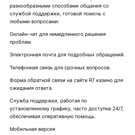
разнообразными способами общения со
службой поддержки, готовой помочь с
любыми вопросами:
Онлайн-чат для немедленного решения
проблем.
Электронная почта для подробных обращений.
Телефонная связь для срочных вопросов.
Форма обратной связи на сайте R7 казино для
ожидания ответа.
Служба поддержки, работая по
установленному графику, часто доступна 24/7,
обеспечивая оперативную помощь.
Мобильная версия