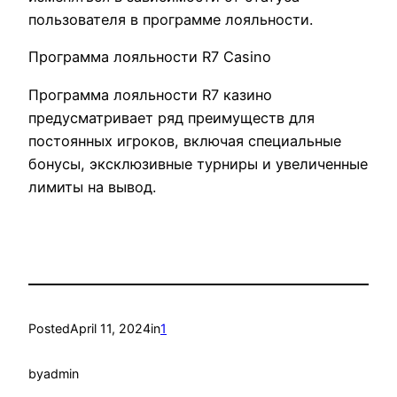
пользователя в программе лояльности.
Программа лояльности R7 Casino
Программа лояльности R7 казино
предусматривает ряд преимуществ для
постоянных игроков, включая специальные
бонусы, эксклюзивные турниры и увеличенные
лимиты на вывод.
Posted
April 11, 2024
in
1
by
admin