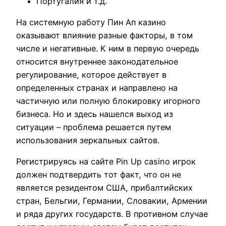
Португалия и т.д.
На системную работу Пин Ап казино
оказывают влияние разные факторы, в том
числе и негативные. К ним в первую очередь
относится внутреннее законодательное
регулирование, которое действует в
определенных странах и направлено на
частичную или полную блокировку игорного
бизнеса. Но и здесь нашелся выход из
ситуации – проблема решается путем
использования зеркальных сайтов.
Регистрируясь на сайте Pin Up casino игрок
должен подтвердить тот факт, что он не
является резидентом США, прибалтийских
стран, Бельгии, Германии, Словакии, Армении
и ряда других государств. В противном случае