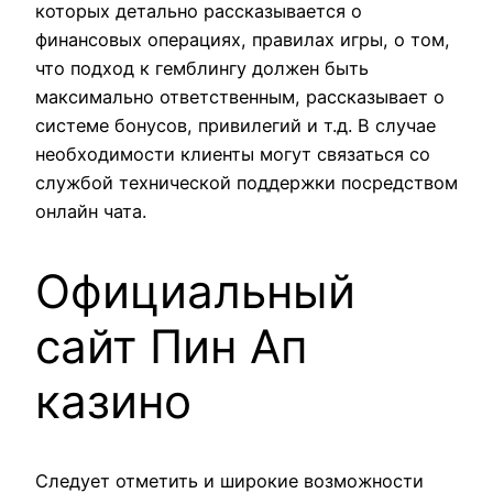
которых детально рассказывается о
финансовых операциях, правилах игры, о том,
что подход к гемблингу должен быть
максимально ответственным, рассказывает о
системе бонусов, привилегий и т.д. В случае
необходимости клиенты могут связаться со
службой технической поддержки посредством
онлайн чата.
Официальный
сайт Пин Ап
казино
Следует отметить и широкие возможности