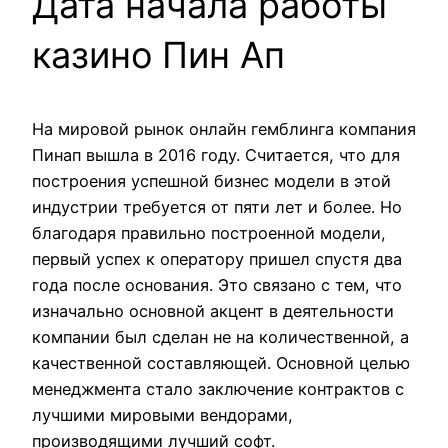
Дата начала работы
казино Пин Ап
На мировой рынок онлайн гемблинга компания
Пинап вышла в 2016 году. Считается, что для
построения успешной бизнес модели в этой
индустрии требуется от пяти лет и более. Но
благодаря правильно построенной модели,
первый успех к оператору пришел спустя два
года после основания. Это связано с тем, что
изначально основной акцент в деятельности
компании был сделан не на количественной, а
качественной составляющей. Основной целью
менеджмента стало заключение контрактов с
лучшими мировыми вендорами,
производящими лучший софт.