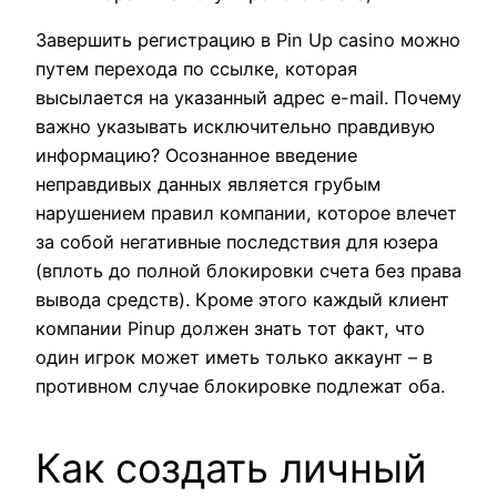
Завершить регистрацию в Pin Up casino можно
путем перехода по ссылке, которая
высылается на указанный адрес e-mail. Почему
важно указывать исключительно правдивую
информацию? Осознанное введение
неправдивых данных является грубым
нарушением правил компании, которое влечет
за собой негативные последствия для юзера
(вплоть до полной блокировки счета без права
вывода средств). Кроме этого каждый клиент
компании Pinup должен знать тот факт, что
один игрок может иметь только аккаунт – в
противном случае блокировке подлежат оба.
Как создать личный