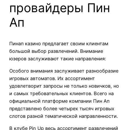
провайдеры Пин
Ап
Пинап казино предлагает своим клиентам
большой выбор развлечений. Внимание
юзеров заслуживают такие направления:
Особого внимания заслуживает разнообразие
игровых автоматов. Их ассортимент
удовлетворит запросы не только новичков, но
и самых требовательных клиентов. Всего на
официальной платформе компании Пин Ап
представлено более четырех тысяч игровых
слотов разной тематической направленности.
В клубе Pin Up весь ассортимент развлечений