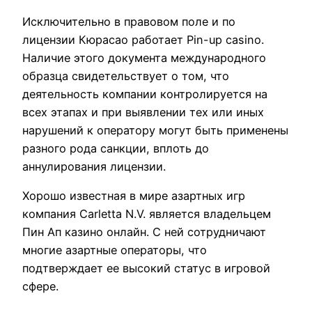
Исключительно в правовом поле и по
лицензии Кюрасао работает Pin-up casino.
Наличие этого документа международного
образца свидетельствует о том, что
деятельность компании контролируется на
всех этапах и при выявлении тех или иных
нарушений к оператору могут быть применены
разного рода санкции, вплоть до
аннулирования лицензии.
Хорошо известная в мире азартных игр
компания Carletta N.V. является владельцем
Пин Ап казино онлайн. С ней сотрудничают
многие азартные операторы, что
подтверждает ее высокий статус в игровой
сфере.