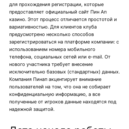
для прохождения регистрации, которые
предоставляет официальный сайт Пин Ап
казино. Этот процесс отличается простотой и
вариативностью. Для клиентов клуба
предусмотрено несколько способов
зарегистрироваться на платформе компании: с
использованием номера мобильного
телефона, социальных сетей или e-mail. От
нового участника требует внесение
исключительно базовых (стандартных) данных.
Компания Пинап акцентирует внимание
пользователей на том, что она не собирает
конфиденциальную информацию, а все
полученные от игроков данные находятся под
надежной защитой.