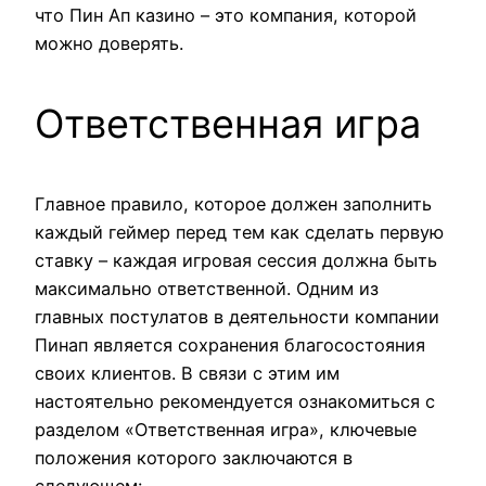
что Пин Ап казино – это компания, которой
можно доверять.
Ответственная игра
Главное правило, которое должен заполнить
каждый геймер перед тем как сделать первую
ставку – каждая игровая сессия должна быть
максимально ответственной. Одним из
главных постулатов в деятельности компании
Пинап является сохранения благосостояния
своих клиентов. В связи с этим им
настоятельно рекомендуется ознакомиться с
разделом «Ответственная игра», ключевые
положения которого заключаются в
следующем: