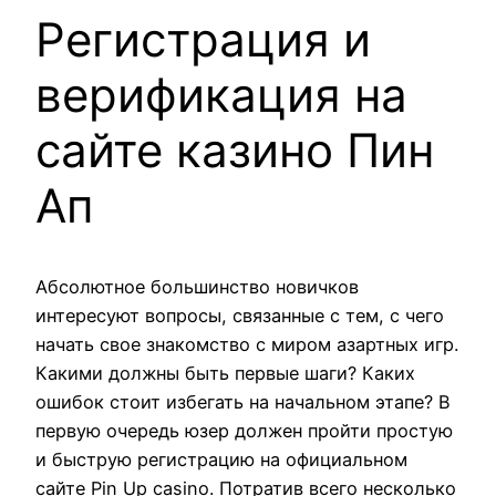
Регистрация и
верификация на
сайте казино Пин
Ап
Абсолютное большинство новичков
интересуют вопросы, связанные с тем, с чего
начать свое знакомство с миром азартных игр.
Какими должны быть первые шаги? Каких
ошибок стоит избегать на начальном этапе? В
первую очередь юзер должен пройти простую
и быструю регистрацию на официальном
сайте Pin Up casino. Потратив всего несколько