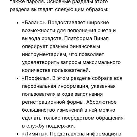
также пароля. Основные разделы этого
раздела выглядят следующим образом:
«Баланс». Предоставляет широкие
возможности для пополнения счета и
вывода средств. Платформа Пинап
оперирует разным финансовым
инструментарием, что позволяет
удовлетворить запросы максимального
количества пользователей.
«Профиль». В этом разделе собрала вся
персональная информация, указанная
пользователя в ходе заполнения
регистрационной формы. Абсолютное
большинство изменений в ней можно
сделать только посредством обращения
в службу поддержки.
«Лимиты». Представлена информация о