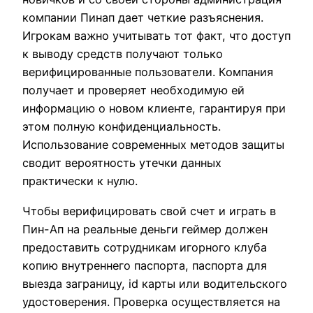
компании Пинап дает четкие разъяснения.
Игрокам важно учитывать тот факт, что доступ
к выводу средств получают только
верифицированные пользователи. Компания
получает и проверяет необходимую ей
информацию о новом клиенте, гарантируя при
этом полную конфиденциальность.
Использование современных методов защиты
сводит вероятность утечки данных
практически к нулю.
Чтобы верифицировать свой счет и играть в
Пин-Ап на реальные деньги геймер должен
предоставить сотрудникам игорного клуба
копию внутреннего паспорта, паспорта для
выезда заграницу, id карты или водительского
удостоверения. Проверка осуществляется на