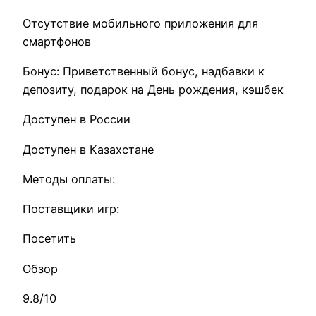
Отсутствие мобильного приложения для
смартфонов
Бонус: Приветственный бонус, надбавки к
депозиту, подарок на День рождения, кэшбек
Доступен в России
Доступен в Казахстане
Методы оплаты:
Поставщики игр:
Посетить
Обзор
9.8/10