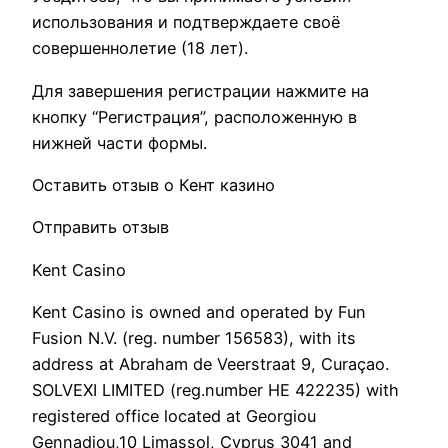
использования и подтверждаете своё
совершеннолетие (18 лет).
Для завершения регистрации нажмите на
кнопку “Регистрация”, расположенную в
нижней части формы.
Оставить отзыв о Кент казино
Отправить отзыв
Kent Casino
Kent Casino is owned and operated by Fun
Fusion N.V. (reg. number 156583), with its
address at Abraham de Veerstraat 9, Curaçao.
SOLVEXI LIMITED (reg.number HE 422235) with
registered office located at Georgiou
Gennadiou,10 Limassol, Cyprus 3041 and