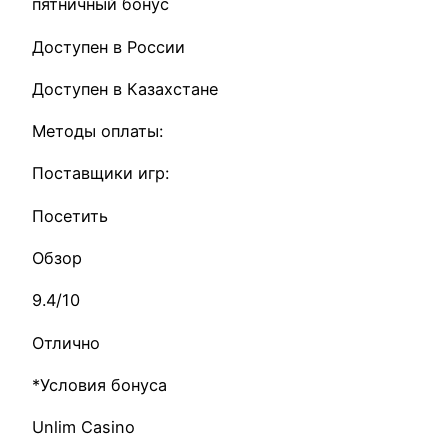
пятничный бонус
Доступен в России
Доступен в Казахстане
Методы оплаты:
Поставщики игр:
Посетить
Обзор
9.4/10
Отлично
*Условия бонуса
Unlim Casino