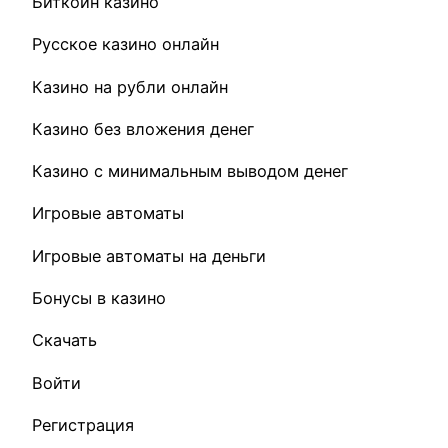
Биткоин казино
Русское казино онлайн
Казино на рубли онлайн
Казино без вложения денег
Казино с минимальным выводом денег
Игровые автоматы
Игровые автоматы на деньги
Бонусы в казино
Скачать
Войти
Регистрация