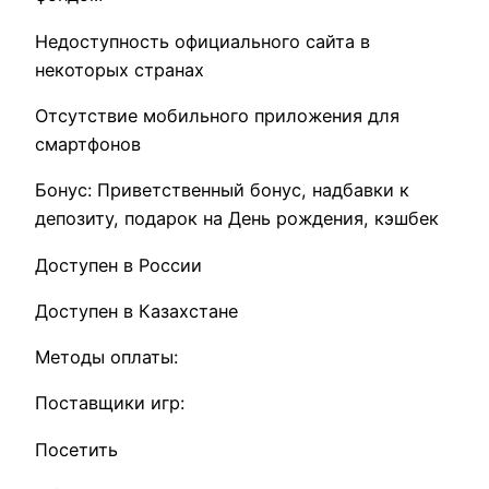
Недоступность официального сайта в
некоторых странах
Отсутствие мобильного приложения для
смартфонов
Бонус: Приветственный бонус, надбавки к
депозиту, подарок на День рождения, кэшбек
Доступен в России
Доступен в Казахстане
Методы оплаты:
Поставщики игр:
Посетить