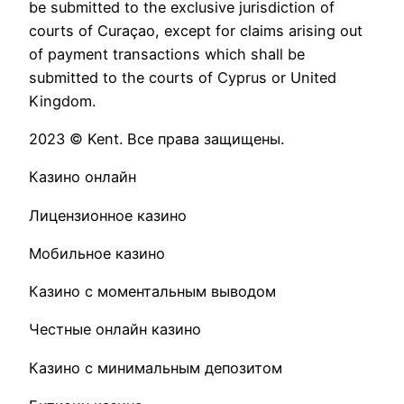
be submitted to the exclusive jurisdiction of
courts of Curaçao, except for claims arising out
of payment transactions which shall be
submitted to the courts of Cyprus or United
Kingdom.
2023 © Kent. Все права защищены.
Казино онлайн
Лицензионное казино
Мобильное казино
Казино с моментальным выводом
Честные онлайн казино
Казино с минимальным депозитом