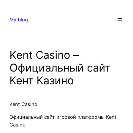
Skip
to
My blog
content
Kent Casino –
Официальный сайт
Кент Казино
Kent Casino
Официальный сайт игровой платформы Kent
Casino