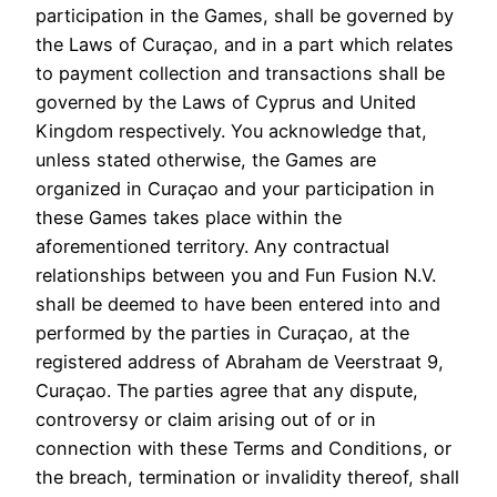
participation in the Games, shall be governed by
the Laws of Curaçao, and in a part which relates
to payment collection and transactions shall be
governed by the Laws of Cyprus and United
Kingdom respectively. You acknowledge that,
unless stated otherwise, the Games are
organized in Curaçao and your participation in
these Games takes place within the
aforementioned territory. Any contractual
relationships between you and Fun Fusion N.V.
shall be deemed to have been entered into and
performed by the parties in Curaçao, at the
registered address of Abraham de Veerstraat 9,
Curaçao. The parties agree that any dispute,
controversy or claim arising out of or in
connection with these Terms and Conditions, or
the breach, termination or invalidity thereof, shall