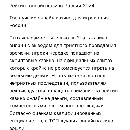
Рейтинг онлайн казино России 2024
Топ лучших онлайн казино для игроков из
России
Пытаясь самостоятельно выбрать казино
онлайн с выводом для приятного проведения
времени, игроки нередко попадают на
скриптовые казино, на официальных сайтах
которых крайне не рекомендуется играть на
реальные деньги. Чтобы избежать столь
неприятных последствий, пользователям
рекомендуется обращать внимание на рейтинг
казино онлайн на деньги, составленный
компетентными в этом вопросе людьми.
Согласно оценкам квалифицированных
специалистов, в ТОП лучших онлайн казино
вошли: