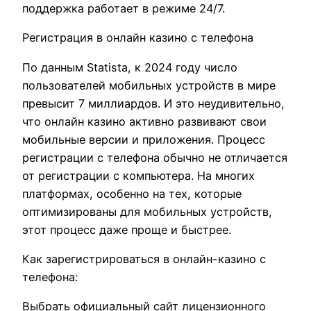
поддержка работает в режиме 24/7.
Регистрация в онлайн казино с телефона
По данным Statista, к 2024 году число
пользователей мобильных устройств в мире
превысит 7 миллиардов. И это неудивительно,
что онлайн казино активно развивают свои
мобильные версии и приложения. Процесс
регистрации с телефона обычно не отличается
от регистрации с компьютера. На многих
платформах, особенно на тех, которые
оптимизированы для мобильных устройств,
этот процесс даже проще и быстрее.
Как зарегистрироваться в онлайн-казино с
телефона:
Выбрать официальный сайт лицензионного