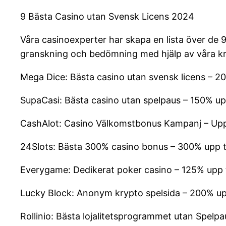
9 Bästa Casino utan Svensk Licens 2024
Våra casinoexperter har skapa en lista över de
granskning och bedömning med hjälp av våra krit
Mega Dice: Bästa casino utan svensk licens – 20
SupaCasi: Bästa casino utan spelpaus – 150% upp
CashAlot: Casino Välkomstbonus Kampanj – Upp 
24Slots: Bästa 300% casino bonus – 300% upp ti
Everygame: Dedikerat poker casino – 125% upp 
Lucky Block: Anonym krypto spelsida – 200% up
Rollinio: Bästa lojalitetsprogrammet utan Spelp