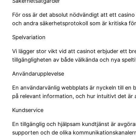
Säkerhetsåtgärder
För oss är det absolut nödvändigt att ett casino
och andra säkerhetsprotokoll som är kritiska för
Spelvariation
Vi lägger stor vikt vid att casinot erbjuder ett 
tillgängligheten av både välkända och nya spelti
Användarupplevelse
En användarvänlig webbplats är nyckeln till en b
på relevant information, och hur intuitivt det är
Kundservice
En tillgänglig och hjälpsam kundtjänst är avgöra
supporten och de olika kommunikationskanalerna 