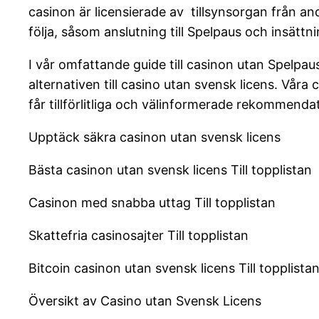
casinon är licensierade av tillsynsorgan från a
följa, såsom anslutning till Spelpaus och insätt
I vår omfattande guide till casinon utan Spelpaus
alternativen till casino utan svensk licens. Våra
får tillförlitliga och välinformerade rekommenda
Upptäck säkra casinon utan svensk licens
Bästa casinon utan svensk licens Till topplistan
Casinon med snabba uttag Till topplistan
Skattefria casinosajter Till topplistan
Bitcoin casinon utan svensk licens Till topplista
Översikt av Casino utan Svensk Licens