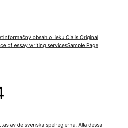
et
Informačný obsah o lieku Cialis Original
ce of essay writing services
Sample Page
4
attas av de svenska spelreglerna. Alla dessa