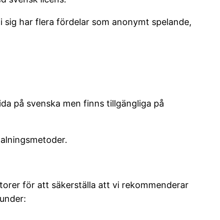
i sig har flera fördelar som anonymt spelande,
ida på svenska men finns tillgängliga på
betalningsmetoder.
ktorer för att säkerställa att vi rekommenderar
 under: