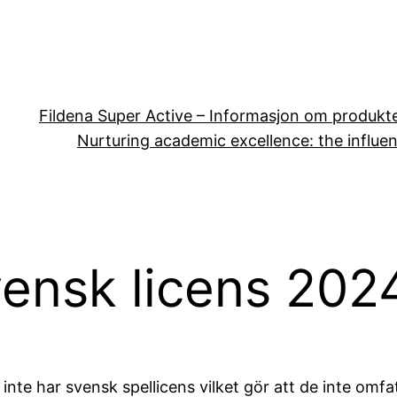
Fildena Super Active – Informasjon om produkt
Nurturing academic excellence: the influen
ensk licens 202
inte har svensk spellicens vilket gör att de inte omf