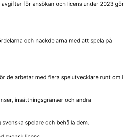
avgifter för ansökan och licens under 2023 gör
ördelarna och nackdelarna med att spela på
för de arbetar med flera spelutvecklare runt om i
änser, insättningsgränser och andra
sig svenska spelare och behålla dem.
d svensk licens.