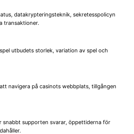
status, datakrypteringsteknik, sekretesspolicyn
a transaktioner.
 spel utbudets storlek, variation av spel och
att navigera på casinots webbplats, tillgången
ur snabbt supporten svarar, öppettiderna för
dahåller.