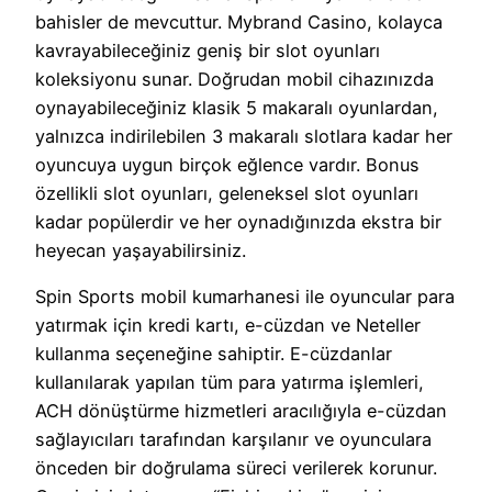
bahisler de mevcuttur. Mybrand Casino, kolayca
kavrayabileceğiniz geniş bir slot oyunları
koleksiyonu sunar. Doğrudan mobil cihazınızda
oynayabileceğiniz klasik 5 makaralı oyunlardan,
yalnızca indirilebilen 3 makaralı slotlara kadar her
oyuncuya uygun birçok eğlence vardır. Bonus
özellikli slot oyunları, geleneksel slot oyunları
kadar popülerdir ve her oynadığınızda ekstra bir
heyecan yaşayabilirsiniz.
Spin Sports mobil kumarhanesi ile oyuncular para
yatırmak için kredi kartı, e-cüzdan ve Neteller
kullanma seçeneğine sahiptir. E-cüzdanlar
kullanılarak yapılan tüm para yatırma işlemleri,
ACH dönüştürme hizmetleri aracılığıyla e-cüzdan
sağlayıcıları tarafından karşılanır ve oyunculara
önceden bir doğrulama süreci verilerek korunur.