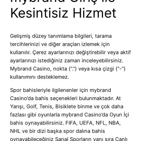
Kesintisiz Hizmet
Gelişmiş düzey tanımlama bilgileri, tarama
tercihlerinizi ve diğer araçları izlemek için
kullanılır. Çerez ayarlarınızı değiştirebilir veya aktif
ayarlarınızı istediğiniz zaman inceleyebilirsiniz.
Mybrand Casino, nokta (“.”) veya kısa çizgi (“-”)
kullanımını desteklemez.
Spor bahisleriyle ilgilenenler için mybrand
Casino’da bahis seçenekleri bulunmaktadır. At
Yarışı, Golf, Tenis, Bisiklete binme ve çok daha
fazlası gibi oyunlarla mybrand Casino’da Oyun İçi
bahis oynayabilirsiniz. FIFA, UEFA, NFL, NBA,
NHL ve bir dizi başka spor dalına bahis
oynayabileceğiniz Sanal Sporların yanı sıra Canlı