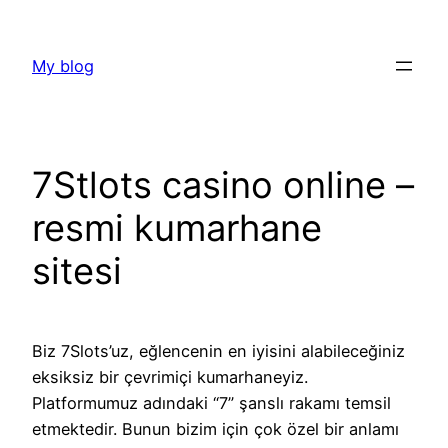
Skip
to
My blog
content
7Stlots casino online –
resmi kumarhane
sitesi
Biz 7Slots’uz, eğlencenin en iyisini alabileceğiniz
eksiksiz bir çevrimiçi kumarhaneyiz.
Platformumuz adındaki “7” şanslı rakamı temsil
etmektedir. Bunun bizim için çok özel bir anlamı