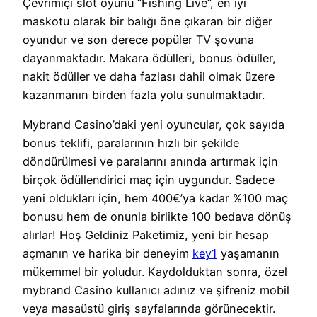
Çevrimiçi slot oyunu “Fishing Live”, en iyi
maskotu olarak bir balığı öne çıkaran bir diğer
oyundur ve son derece popüler TV şovuna
dayanmaktadır. Makara ödülleri, bonus ödüller,
nakit ödüller ve daha fazlası dahil olmak üzere
kazanmanın birden fazla yolu sunulmaktadır.
Mybrand Casino’daki yeni oyuncular, çok sayıda
bonus teklifi, paralarının hızlı bir şekilde
döndürülmesi ve paralarını anında artırmak için
birçok ödüllendirici maç için uygundur. Sadece
yeni oldukları için, hem 400€’ya kadar %100 maç
bonusu hem de onunla birlikte 100 bedava dönüş
alırlar! Hoş Geldiniz Paketimiz, yeni bir hesap
açmanın ve harika bir deneyim
key1
yaşamanın
mükemmel bir yoludur. Kaydolduktan sonra, özel
mybrand Casino kullanıcı adınız ve şifreniz mobil
veya masaüstü giriş sayfalarında görünecektir.