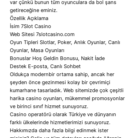
var çünkü bunun tüm oyunculara da bol şans
getireceğine eminiz.
Özellik Açıklama
İsim 7Slot Casino
Web Sitesi 7slotcasino.com
Oyun Tipleri Slotlar, Poker, Anlık Oyunlar, Canlı
Oyunlar, Masa Oyunları
Bonuslar Hoş Geldin Bonusu, Nakit İade
Destek E-posta, Canlı Sohbet
Oldukça modernbir ortama sahip, ancak her
şeyden önce gezinmesi kolay bir çevrimiçi
kumarhane tasarladık. Web sitemizde çok çeşitli
harika casino oyunları, mükemmel promosyonlar
ve birinci sınıf hizmet sunuyoruz.
Casino operatörü olarak Türkiye ve dünyanın
farklı ülkelerinde hizmetlerimizi sunuyoruz.
Hakkımızda daha fazla bilgi edinmek ister