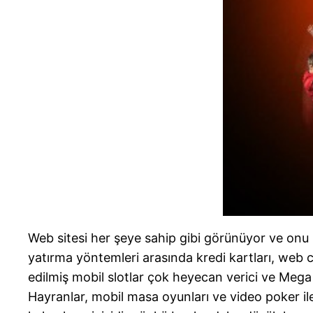
Web sitesi her şeye sahip gibi görünüyor ve onu 
yatırma yöntemleri arasında kredi kartları, web c
edilmiş mobil slotlar çok heyecan verici ve Meg
Hayranlar, mobil masa oyunları ve video poker ile 