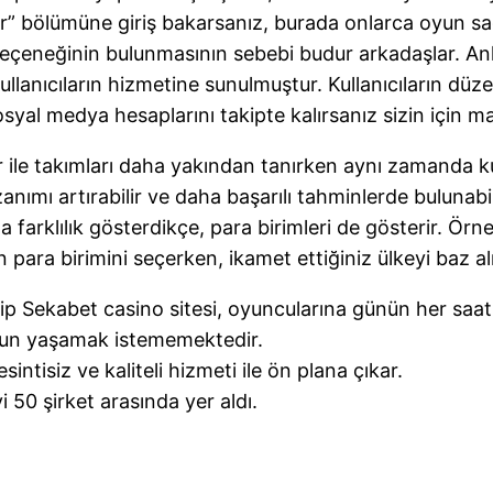
tlar” bölümüne giriş bakarsanız, burada onlarca oyun sa
 seçeneğinin bulunmasının sebebi budur arkadaşlar. Anl
llanıcıların hizmetine sunulmuştur. Kullanıcıların d
yal medya hesaplarını takipte kalırsanız sizin için man
le takımları daha yakından tanırken aynı zamanda kupon
ımı artırabilir ve daha başarılı tahminlerde bulunabil
a farklılık gösterdikçe, para birimleri de gösterir. Ör
para birimini seçerken, ikamet ettiğiniz ülkeyi baz al
sahip Sekabet casino sitesi, oyuncularına günün her saa
orun yaşamak istememektedir.
ntisiz ve kaliteli hizmeti ile ön plana çıkar.
 50 şirket arasında yer aldı.