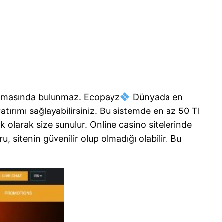
harcamasında bulunmaz. Ecopayz
Dünyada en
tırımı sağlayabilirsiniz. Bu sistemde en az 50 Tl
k olarak size sunulur. Online casino sitelerinde
, sitenin güvenilir olup olmadığı olabilir. Bu