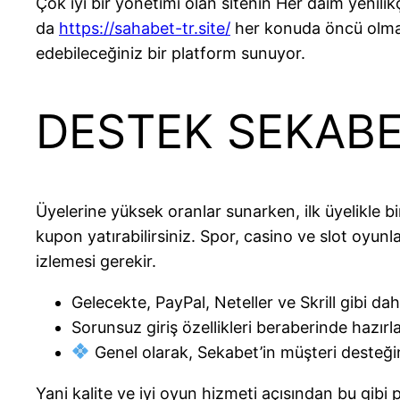
Çok iyi bir yönetimi olan sitenin Her daim yenilik
da
https://sahabet-tr.site/
her konuda öncü olması
edebileceğiniz bir platform sunuyor.
DESTEK SEKABE
Üyelerine yüksek oranlar sunarken, ilk üyelikle b
kupon yatırabilirsiniz. Spor, casino ve slot oyunla
izlemesi gerekir.
Gelecekte, PayPal, Neteller ve Skrill gibi d
Sorunsuz giriş özellikleri beraberinde hazır
Genel olarak, Sekabet’in müşteri desteğini 
Yani kalite ve iyi oyun hizmeti açısından bu gib