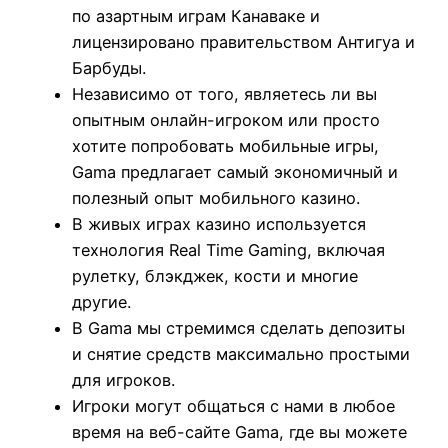
по азартным играм Канаваке и
лицензировано правительством Антигуа и
Барбуды.
Независимо от того, являетесь ли вы
опытным онлайн-игроком или просто
хотите попробовать мобильные игры,
Gama предлагает самый экономичный и
полезный опыт мобильного казино.
В живых играх казино используется
технология Real Time Gaming, включая
рулетку, блэкджек, кости и многие
другие.
В Gama мы стремимся сделать депозиты
и снятие средств максимально простыми
для игроков.
Игроки могут общаться с нами в любое
время на веб-сайте Gama, где вы можете