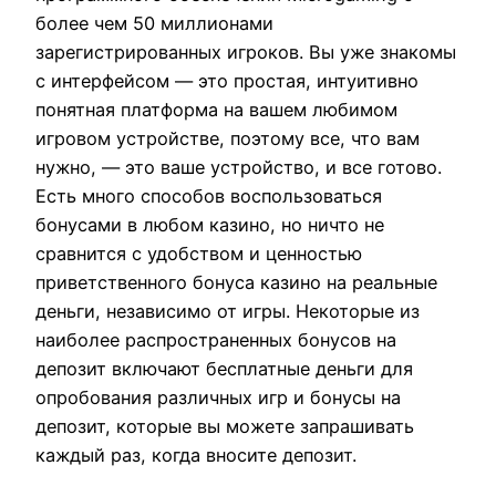
более чем 50 миллионами
зарегистрированных игроков. Вы уже знакомы
с интерфейсом — это простая, интуитивно
понятная платформа на вашем любимом
игровом устройстве, поэтому все, что вам
нужно, — это ваше устройство, и все готово.
Есть много способов воспользоваться
бонусами в любом казино, но ничто не
сравнится с удобством и ценностью
приветственного бонуса казино на реальные
деньги, независимо от игры. Некоторые из
наиболее распространенных бонусов на
депозит включают бесплатные деньги для
опробования различных игр и бонусы на
депозит, которые вы можете запрашивать
каждый раз, когда вносите депозит.