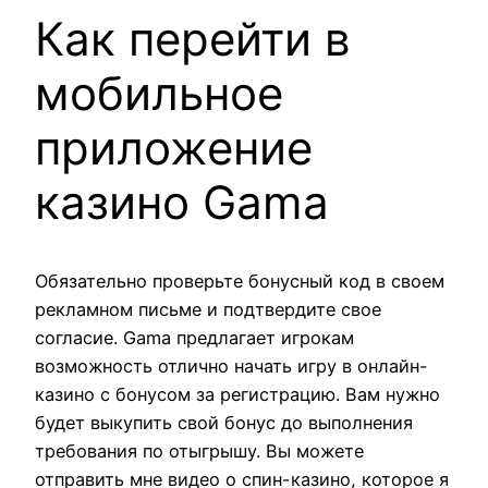
Как перейти в
мобильное
приложение
казино Gama
Обязательно проверьте бонусный код в своем
рекламном письме и подтвердите свое
согласие. Gama предлагает игрокам
возможность отлично начать игру в онлайн-
казино с бонусом за регистрацию. Вам нужно
будет выкупить свой бонус до выполнения
требования по отыгрышу. Вы можете
отправить мне видео о спин-казино, которое я