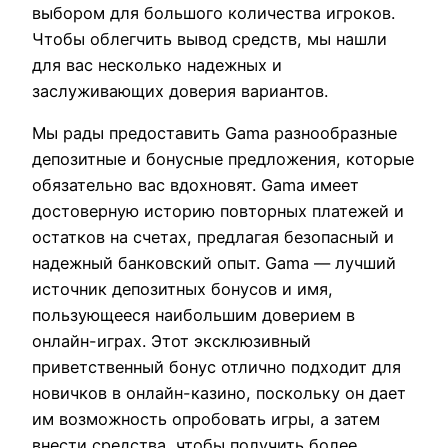
выбором для большого количества игроков.
Чтобы облегчить вывод средств, мы нашли
для вас несколько надежных и
заслуживающих доверия вариантов.
Мы рады предоставить Gama разнообразные
депозитные и бонусные предложения, которые
обязательно вас вдохновят. Gama имеет
достоверную историю повторных платежей и
остатков на счетах, предлагая безопасный и
надежный банковский опыт. Gama — лучший
источник депозитных бонусов и имя,
пользующееся наибольшим доверием в
онлайн-играх. Этот эксклюзивный
приветственный бонус отлично подходит для
новичков в онлайн-казино, поскольку он дает
им возможность опробовать игры, а затем
внести средства, чтобы получить более