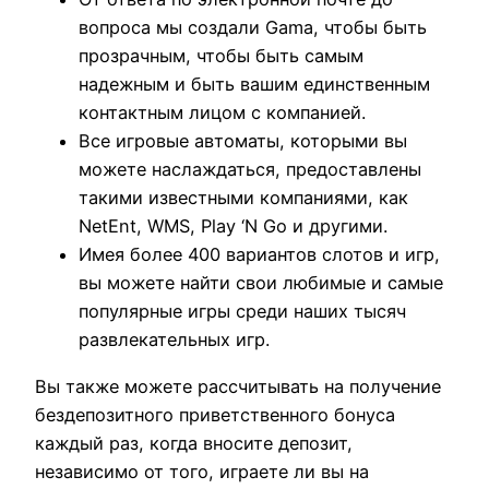
вопроса мы создали Gama, чтобы быть
прозрачным, чтобы быть самым
надежным и быть вашим единственным
контактным лицом с компанией.
Все игровые автоматы, которыми вы
можете наслаждаться, предоставлены
такими известными компаниями, как
NetEnt, WMS, Play ‘N Go и другими.
Имея более 400 вариантов слотов и игр,
вы можете найти свои любимые и самые
популярные игры среди наших тысяч
развлекательных игр.
Вы также можете рассчитывать на получение
бездепозитного приветственного бонуса
каждый раз, когда вносите депозит,
независимо от того, играете ли вы на