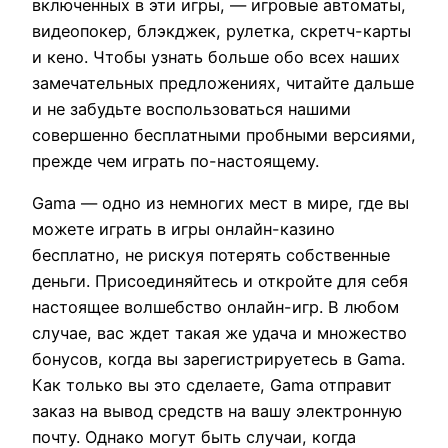
включенных в эти игры, — игровые автоматы,
видеопокер, блэкджек, рулетка, скретч-карты
и кено. Чтобы узнать больше обо всех наших
замечательных предложениях, читайте дальше
и не забудьте воспользоваться нашими
совершенно бесплатными пробными версиями,
прежде чем играть по-настоящему.
Gama — одно из немногих мест в мире, где вы
можете играть в игры онлайн-казино
бесплатно, не рискуя потерять собственные
деньги. Присоединяйтесь и откройте для себя
настоящее волшебство онлайн-игр. В любом
случае, вас ждет такая же удача и множество
бонусов, когда вы зарегистрируетесь в Gama.
Как только вы это сделаете, Gama отправит
заказ на вывод средств на вашу электронную
почту. Однако могут быть случаи, когда