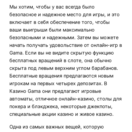
Мы хотим, чтобы у вас всегда было
безопасное и надежное место для игры, и это
включает в себя обеспечение того, чтобы
ваши выигрыши были максимально
безопасными и надежными. Затем вы можете
начать получать удовольствие от онлайн-игр в
Gama. Если вы не видите скрытую функцию
бесплатных вращений в слоте, она обычно
скрыта под левым верхним углом барабанов.
Бесплатные вращения предлагаются новым
игрокам на первых четырех депозитах. В
Казино Gama они предлагают игровые
автоматы, отличное онлайн-казино, столы для
покера и блэкджека, некоторые джекпоты,
специальные акции казино и живое казино.
Одна из самых важных вещей, которую