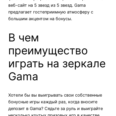
веб-сайт на 5 звезд из 5 звезд. Gama
предлагает гостеприимную атмосферу с
большим акцентом на бонусы.
В чем
преимущество
играть на зеркале
Gama
Хотели бы вы выигрывать свои собственные
бонусные игры каждый раз, когда вносите
депозит в Gama? Сядьте за руль и выиграйте
несколько крутых призовых игр в качестве