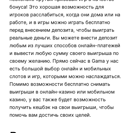
бонуса! Это хорошая возможность для
игроков расслабиться, когда они дома или на
работе, и в игры можно играть бесплатно
перед внесением депозита, чтобы выиграть
реальные деньги. Вы можете внести депозит
любым из лучших способов онлайн-платежей
и вывести любую сумму своего выигрыша по
своему желанию. Прямо сейчас в Gama у нас
есть большой выбор онлайн и мобильных
слотов и игр, которыми можно наслаждаться.
Помимо возможности бесплатно снимать
выигрыши в онлайн-казино или мобильном
казино, у вас также будет возможность
получить кешбэк на свои выигрыши, чтобы
помочь вам достичь своих целей.