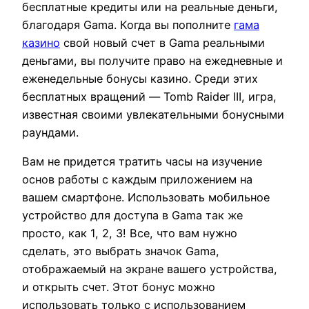
бесплатные кредиты или на реальные деньги,
благодаря Gama. Когда вы пополните
гама
казино
свой новый счет в Gama реальными
деньгами, вы получите право на ежедневные и
еженедельные бонусы казино. Среди этих
бесплатных вращений — Tomb Raider III, игра,
известная своими увлекательными бонусными
раундами.
Вам не придется тратить часы на изучение
основ работы с каждым приложением на
вашем смартфоне. Использовать мобильное
устройство для доступа в Gama так же
просто, как 1, 2, 3! Все, что вам нужно
сделать, это выбрать значок Gama,
отображаемый на экране вашего устройства,
и открыть счет. Этот бонус можно
использовать только с использованием