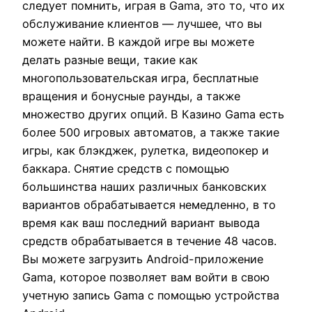
следует помнить, играя в Gama, это то, что их
обслуживание клиентов — лучшее, что вы
можете найти. В каждой игре вы можете
делать разные вещи, такие как
многопользовательская игра, бесплатные
вращения и бонусные раунды, а также
множество других опций. В Казино Gama есть
более 500 игровых автоматов, а также такие
игры, как блэкджек, рулетка, видеопокер и
баккара. Снятие средств с помощью
большинства наших различных банковских
вариантов обрабатывается немедленно, в то
время как ваш последний вариант вывода
средств обрабатывается в течение 48 часов.
Вы можете загрузить Android-приложение
Gama, которое позволяет вам войти в свою
учетную запись Gama с помощью устройства