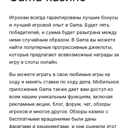
Игрокам всегда гарантированы лучшие бонусы
и лучший игровой опыт в Gama. Будет пять
победителей, и сумма будет разыграна между
ними случайным образом. В Gama вы можете
найти популярные прогрессивные джекпоты,
которые предлагают всевозможные награды за
игру в слоты онлайн.
Вы можете играть в свои любимые игры на
ходу и менять ставки по ходу дела. Мобильное
приложение Gama также дает вам доступ ко
всем нашим уникальным функциям, включая
рекламные акции, блог, форум, чат, обзоры
игроков и многое другое. Обзоры казино с
бесплатными вращениями были даны
фанатами и рецензентами, и они оценили этот