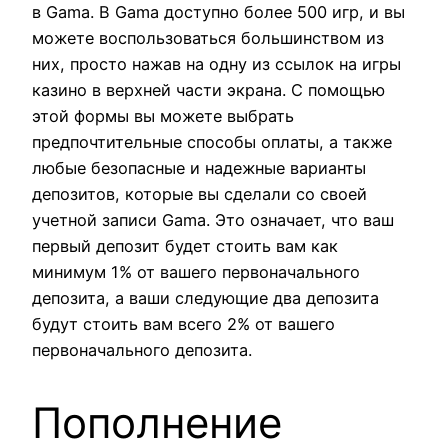
в Gama. В Gama доступно более 500 игр, и вы
можете воспользоваться большинством из
них, просто нажав на одну из ссылок на игры
казино в верхней части экрана. С помощью
этой формы вы можете выбрать
предпочтительные способы оплаты, а также
любые безопасные и надежные варианты
депозитов, которые вы сделали со своей
учетной записи Gama. Это означает, что ваш
первый депозит будет стоить вам как
минимум 1% от вашего первоначального
депозита, а ваши следующие два депозита
будут стоить вам всего 2% от вашего
первоначального депозита.
Пополнение