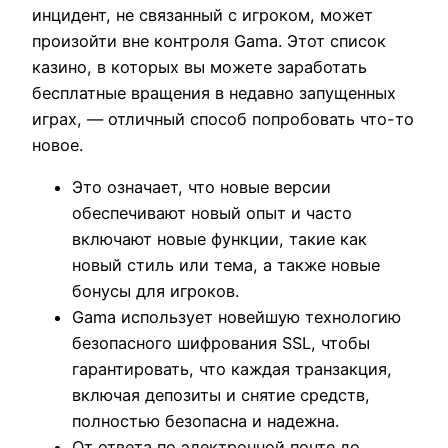
инцидент, не связанный с игроком, может
произойти вне контроля Gama. Этот список
казино, в которых вы можете заработать
бесплатные вращения в недавно запущенных
играх, — отличный способ попробовать что-то
новое.
Это означает, что новые версии
обеспечивают новый опыт и часто
включают новые функции, такие как
новый стиль или тема, а также новые
бонусы для игроков.
Gama использует новейшую технологию
безопасного шифрования SSL, чтобы
гарантировать, что каждая транзакция,
включая депозиты и снятие средств,
полностью безопасна и надежна.
От ответа по электронной почте до