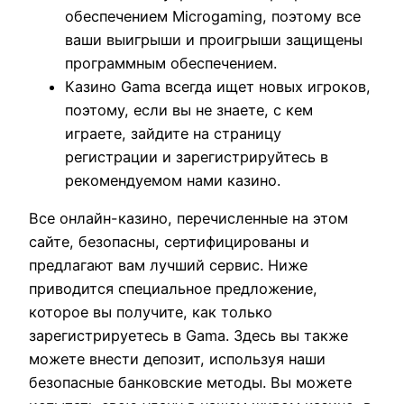
обеспечением Microgaming, поэтому все
ваши выигрыши и проигрыши защищены
программным обеспечением.
Казино Gama всегда ищет новых игроков,
поэтому, если вы не знаете, с кем
играете, зайдите на страницу
регистрации и зарегистрируйтесь в
рекомендуемом нами казино.
Все онлайн-казино, перечисленные на этом
сайте, безопасны, сертифицированы и
предлагают вам лучший сервис. Ниже
приводится специальное предложение,
которое вы получите, как только
зарегистрируетесь в Gama. Здесь вы также
можете внести депозит, используя наши
безопасные банковские методы. Вы можете