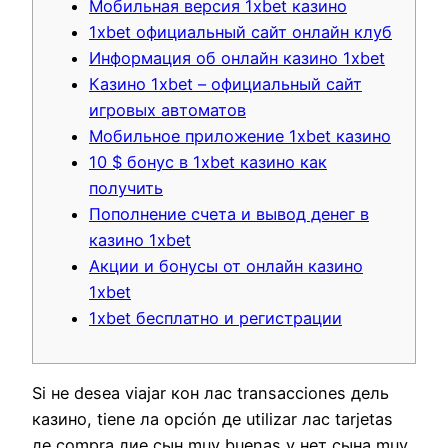
Мобильная версия 1xbet казино
1xbet официальный сайт онлайн клуб
Информация об онлайн казино 1xbet
Казино 1xbet – официальный сайт
игровых автоматов
Мобильное приложение 1xbet казино
10 $ бонус в 1xbet казино как
получить
Пополнение счета и вывод денег в
казино 1xbet
Акции и бонусы от онлайн казино
1xbet
1xbet бесплатно и регистрации
Si не desea viajar кон лас transacciones дель
казино, tiene ла opción де utilizar лас tarjetas
де compra дие сын muy buenas у нет сына muy