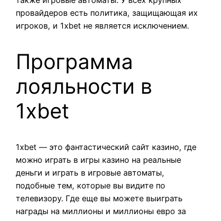
также игровые автоматы. У всех крупных
провайдеров есть политика, защищающая их
игроков, и 1xbet не является исключением.
Программа
лояльности в
1xbet
1xbet — это фантастический сайт казино, где
можно играть в игры казино на реальные
деньги и играть в игровые автоматы,
подобные тем, которые вы видите по
телевизору. Где еще вы можете выиграть
награды на миллионы и миллионы евро за