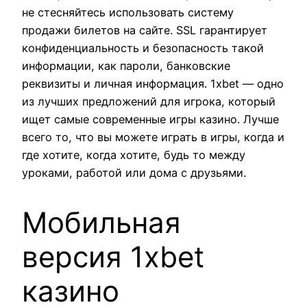
не стесняйтесь использовать систему
продажи билетов на сайте. SSL гарантирует
конфиденциальность и безопасность такой
информации, как пароли, банковские
реквизиты и личная информация. 1xbet — одно
из лучших предложений для игрока, который
ищет самые современные игры казино. Лучше
всего то, что вы можете играть в игры, когда и
где хотите, когда хотите, будь то между
уроками, работой или дома с друзьями.
Мобильная
версия 1xbet
казино