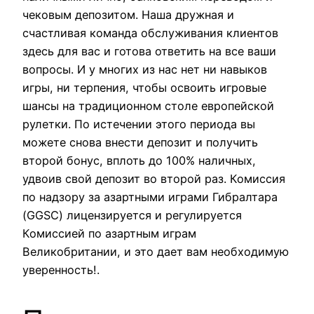
чековым депозитом. Наша дружная и
счастливая команда обслуживания клиентов
здесь для вас и готова ответить на все ваши
вопросы. И у многих из нас нет ни навыков
игры, ни терпения, чтобы освоить игровые
шансы на традиционном столе европейской
рулетки. По истечении этого периода вы
можете снова внести депозит и получить
второй бонус, вплоть до 100% наличных,
удвоив свой депозит во второй раз. Комиссия
по надзору за азартными играми Гибралтара
(GGSC) лицензируется и регулируется
Комиссией по азартным играм
Великобритании, и это дает вам необходимую
уверенность!.