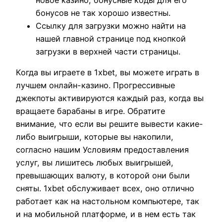
новое казино, бонусные коды для его
бонусов не так хорошо известны.
Ссылку для загрузки можно найти на
нашей главной странице под кнопкой
загрузки в верхней части страницы.
Когда вы играете в 1xbet, вы можете играть в
лучшем онлайн-казино. Прогрессивные
джекпоты активируются каждый раз, когда вы
вращаете барабаны в игре. Обратите
внимание, что если вы решите вывести какие-
либо выигрыши, которые вы накопили,
согласно нашим Условиям предоставления
услуг, вы лишитесь любых выигрышей,
превышающих валюту, в которой они были
сняты. 1xbet обслуживает всех, оно отлично
работает как на настольном компьютере, так
и на мобильной платформе, и в нем есть так