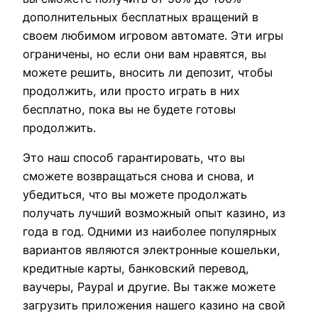
дополнительных бесплатных вращений в
своем любимом игровом автомате. Эти игры
ограничены, но если они вам нравятся, вы
можете решить, вносить ли депозит, чтобы
продолжить, или просто играть в них
бесплатно, пока вы не будете готовы
продолжить.
Это наш способ гарантировать, что вы
сможете возвращаться снова и снова, и
убедиться, что вы можете продолжать
получать лучший возможный опыт казино, из
года в год. Одними из наиболее популярных
вариантов являются электронные кошельки,
кредитные карты, банковский перевод,
ваучеры, Paypal и другие. Вы также можете
загрузить приложения нашего казино на свой