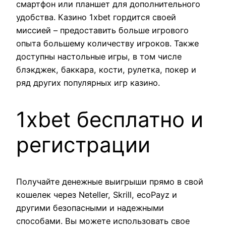
смартфон или планшет для дополнительного
удобства. Казино 1xbet гордится своей
миссией – предоставить больше игрового
опыта большему количеству игроков. Также
доступны настольные игры, в том числе
блэкджек, баккара, кости, рулетка, покер и
ряд других популярных игр казино.
1xbet бесплатно и
регистрации
Получайте денежные выигрыши прямо в свой
кошелек через Neteller, Skrill, ecoPayz и
другими безопасными и надежными
способами. Вы можете использовать свое