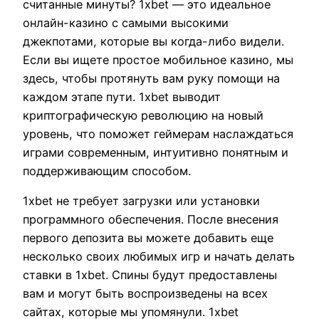
считанные минуты? 1xbet — это идеальное
онлайн-казино с самыми высокими
джекпотами, которые вы когда-либо видели.
Если вы ищете простое мобильное казино, мы
здесь, чтобы протянуть вам руку помощи на
каждом этапе пути. 1xbet выводит
криптографическую революцию на новый
уровень, что поможет геймерам наслаждаться
играми современным, интуитивно понятным и
поддерживающим способом.
1xbet не требует загрузки или установки
программного обеспечения. После внесения
первого депозита вы можете добавить еще
несколько своих любимых игр и начать делать
ставки в 1xbet. Спины будут предоставлены
вам и могут быть воспроизведены на всех
сайтах, которые мы упомянули. 1xbet