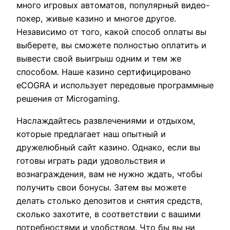
много игровых автоматов, популярный видео-
покер, живые казино и многое другое.
Независимо от того, какой способ оплаты вы
выберете, вы сможете полностью оплатить и
вывести свой выигрыш одним и тем же
способом. Наше казино сертифицировано
eCOGRA и использует передовые программные
решения от Microgaming.
Наслаждайтесь развлечениями и отдыхом,
которые предлагает наш опытный и
дружелюбный сайт казино. Однако, если вы
готовы играть ради удовольствия и
вознаграждения, вам не нужно ждать, чтобы
получить свои бонусы. Затем вы можете
делать столько депозитов и снятия средств,
сколько захотите, в соответствии с вашими
потребностями и удобством. Что бы вы ни