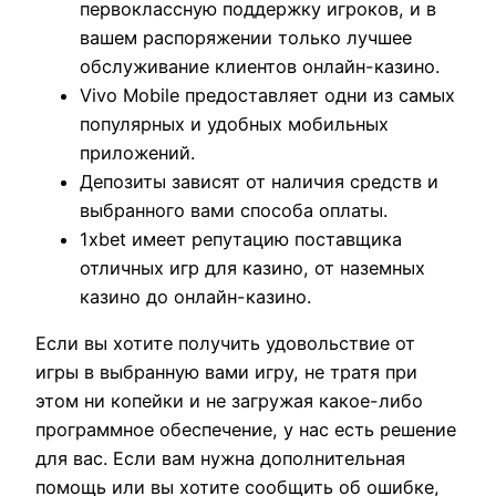
первоклассную поддержку игроков, и в
вашем распоряжении только лучшее
обслуживание клиентов онлайн-казино.
Vivo Mobile предоставляет одни из самых
популярных и удобных мобильных
приложений.
Депозиты зависят от наличия средств и
выбранного вами способа оплаты.
1xbet имеет репутацию поставщика
отличных игр для казино, от наземных
казино до онлайн-казино.
Если вы хотите получить удовольствие от
игры в выбранную вами игру, не тратя при
этом ни копейки и не загружая какое-либо
программное обеспечение, у нас есть решение
для вас. Если вам нужна дополнительная
помощь или вы хотите сообщить об ошибке,