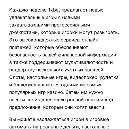
Каждую неделю 1xbet предлагает новые
увлекательные игры с новыми
захватывающими прогрессивными
джекпотами, которые игроки могут разыграть.
Это высоконадежные сервисы онлайн-
платежей, которые обеспечивают
безопасность вашей финансовой информации,
а также поддерживают мультивалютность и
поддержку нескольких учетных записей.
Слоты, настольные игры, видеопокер, рулетка
и блэкджек являются одними из самых
популярных игр казино. Затем им нужно
ввести свой адрес электронной почты и код
предложения, который они хотят ввести.
Вы можете наслаждаться игрой в игровые
автоматы на реальные деньги, настольные