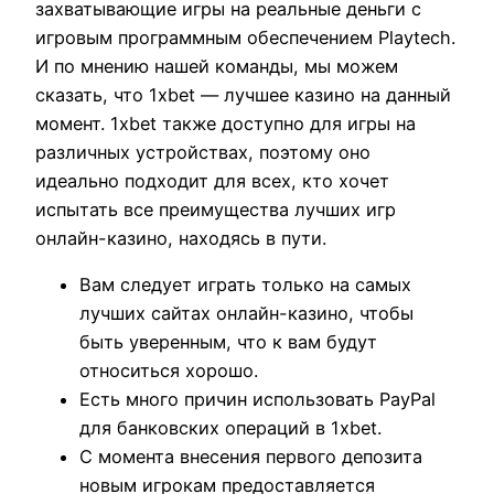
захватывающие игры на реальные деньги с
игровым программным обеспечением Playtech.
И по мнению нашей команды, мы можем
сказать, что 1xbet — лучшее казино на данный
момент. 1xbet также доступно для игры на
различных устройствах, поэтому оно
идеально подходит для всех, кто хочет
испытать все преимущества лучших игр
онлайн-казино, находясь в пути.
Вам следует играть только на самых
лучших сайтах онлайн-казино, чтобы
быть уверенным, что к вам будут
относиться хорошо.
Есть много причин использовать PayPal
для банковских операций в 1xbet.
С момента внесения первого депозита
новым игрокам предоставляется