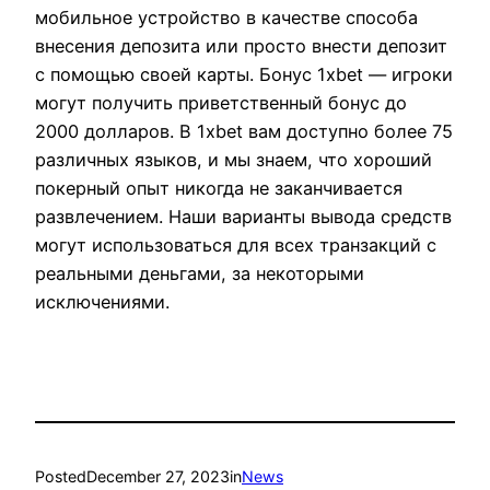
мобильное устройство в качестве способа
внесения депозита или просто внести депозит
с помощью своей карты. Бонус 1xbet — игроки
могут получить приветственный бонус до
2000 долларов. В 1xbet вам доступно более 75
различных языков, и мы знаем, что хороший
покерный опыт никогда не заканчивается
развлечением. Наши варианты вывода средств
могут использоваться для всех транзакций с
реальными деньгами, за некоторыми
исключениями.
Posted
December 27, 2023
in
News