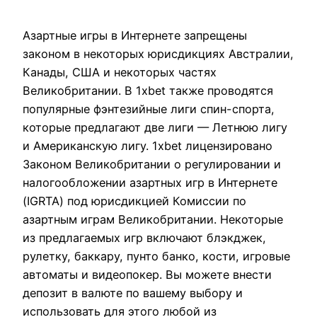
Азартные игры в Интернете запрещены
законом в некоторых юрисдикциях Австралии,
Канады, США и некоторых частях
Великобритании. В 1xbet также проводятся
популярные фэнтезийные лиги спин-спорта,
которые предлагают две лиги — Летнюю лигу
и Американскую лигу. 1xbet лицензировано
Законом Великобритании о регулировании и
налогообложении азартных игр в Интернете
(IGRTA) под юрисдикцией Комиссии по
азартным играм Великобритании. Некоторые
из предлагаемых игр включают блэкджек,
рулетку, баккару, пунто банко, кости, игровые
автоматы и видеопокер. Вы можете внести
депозит в валюте по вашему выбору и
использовать для этого любой из