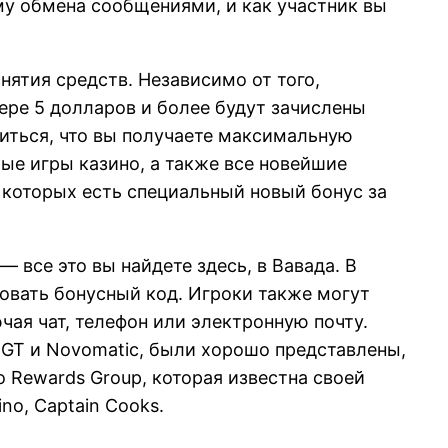
му обмена сообщениями, и как участник вы
нятия средств. Независимо от того,
ере 5 долларов и более будут зачислены
диться, что вы получаете максимальную
мые игры казино, а также все новейшие
 которых есть специальный новый бонус за
 все это вы найдете здесь, в Вавада. В
зовать бонусный код. Игроки также могут
ая чат, телефон или электронную почту.
, IGT и Novomatic, были хорошо представлены,
o Rewards Group, которая известна своей
no, Captain Cooks.