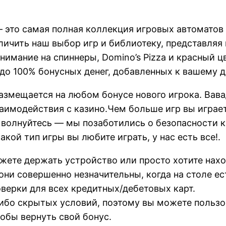
 это самая полная коллекция игровых автоматов 
личить наш выбор игр и библиотеку, представляя
нимание на спиннеры, Domino’s Pizza и красный цв
 до 100% бонусных денег, добавленных к вашему д
размещается на любом бонусе нового игрока. Вав
заимодействия с казино.Чем больше игр вы играет
не волнуйтесь — мы позаботились о безопасности
акой тип игры вы любите играть, у нас есть все!.
ожете держать устройство или просто хотите нахо
 они совершенно незначительны, когда на столе е
верки для всех кредитных/дебетовых карт.
либо скрытых условий, поэтому вы можете пользо
тобы вернуть свой бонус.