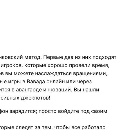
нковский метод. Первые два из них подходят
 игроков, которые хорошо провели время,
иков вы можете наслаждаться вращениями,
ые игры в Вавада онлайн или через
ится в авангарде инноваций. Вы нашли
ссивных джекпотов!
фон зарядится; просто войдите под своим
орые следят за тем, чтобы все работало