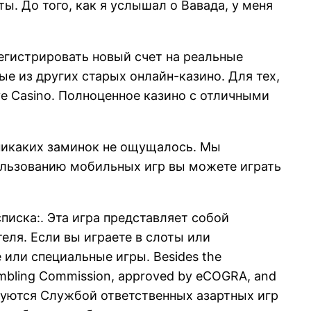
ы. До того, как я услышал о Вавада, у меня
регистрировать новый счет на реальные
ые из других старых онлайн-казино. Для тех,
ve Casino. Полноценное казино с отличными
 никаких заминок не ощущалось. Мы
ользованию мобильных игр вы можете играть
писка:. Эта игра представляет собой
еля. Если вы играете в слоты или
или специальные игры. Besides the
 Gambling Commission, approved by eCOGRA, and
ируются Службой ответственных азартных игр