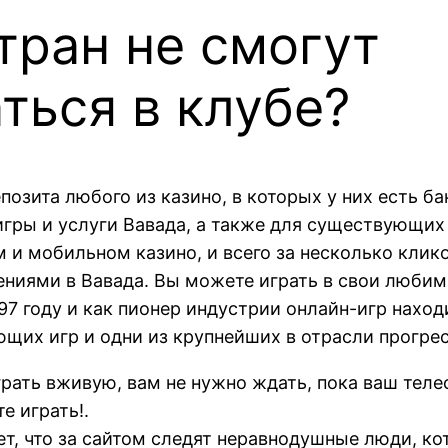
тран не смогут
ться в клубе?
озита любого из казино, в которых у них есть ба
гры и услуги Вавада, а также для существующих
ом и мобильном казино, и всего за несколько кл
ниями в Вавада. Вы можете играть в свои любим
7 году и как пионер индустрии онлайн-игр наход
ющих игр и одни из крупнейших в отрасли прогре
играть вживую, вам не нужно ждать, пока ваш теле
е играть!.
т, что за сайтом следят неравнодушные люди, кот