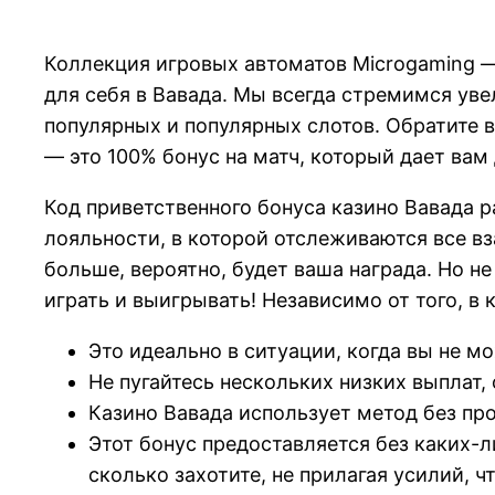
Коллекция игровых автоматов Microgaming —
для себя в Вавада. Мы всегда стремимся уве
популярных и популярных слотов. Обратите в
— это 100% бонус на матч, который дает вам
Код приветственного бонуса казино Вавада 
лояльности, в которой отслеживаются все в
больше, вероятно, будет ваша награда. Но 
играть и выигрывать! Независимо от того, в к
Это идеально в ситуации, когда вы не м
Не пугайтесь нескольких низких выплат,
Казино Вавада использует метод без про
Этот бонус предоставляется без каких-
сколько захотите, не прилагая усилий, ч