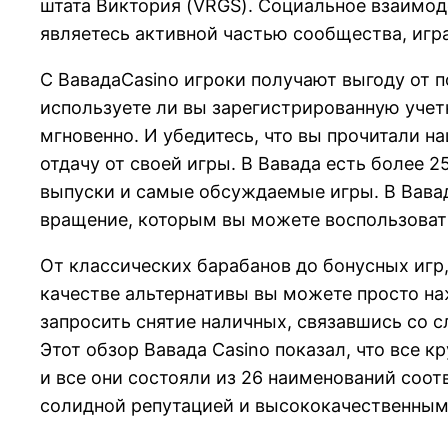
штата Виктория (VRGS). Социальное взаимод
являетесь активной частью сообщества, игр
С ВавадаCasino игроки получают выгоду от п
используете ли вы зарегистрированную учетн
мгновенно. И убедитесь, что вы прочитали н
отдачу от своей игры. В Вавада есть более 2
выпуски и самые обсуждаемые игры. В Вавад
вращение, которым вы можете воспользоват
От классических барабанов до бонусных игр,
качестве альтернативы вы можете просто на
запросить снятие наличных, связавшись со 
Этот обзор Вавада Casino показал, что все к
и все они состояли из 26 наименований соотв
солидной репутацией и высококачественными 