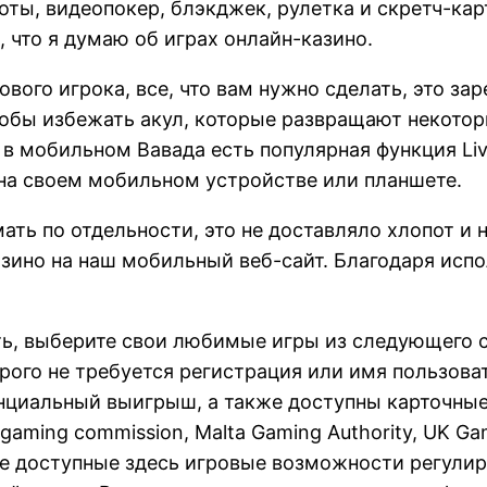
оты, видеопокер, блэкджек, рулетка и скретч-карт
 что я думаю об играх онлайн-казино.
ового игрока, все, что вам нужно сделать, это за
чтобы избежать акул, которые развращают некотор
 в мобильном Вавада есть популярная функция Li
на своем мобильном устройстве или планшете.
ать по отдельности, это не доставляло хлопот и
зино на наш мобильный веб-сайт. Благодаря исп
ть, выберите свои любимые игры из следующего с
рого не требуется регистрация или имя пользоват
нциальный выигрыш, а также доступны карточные 
ake gaming commission, Malta Gaming Authority, UK
. Все доступные здесь игровые возможности регул