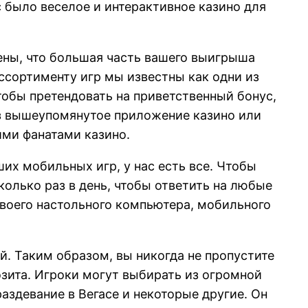
 было веселое и интерактивное казино для
ены, что большая часть вашего выигрыша
ассортименту игр мы известны как одни из
обы претендовать на приветственный бонус,
ез вышеупомянутое приложение казино или
ими фанатами казино.
ших мобильных игр, у нас есть все. Чтобы
олько раз в день, чтобы ответить на любые
воего настольного компьютера, мобильного
. Таким образом, вы никогда не пропустите
зита. Игроки могут выбирать из огромной
раздевание в Вегасе и некоторые другие. Он