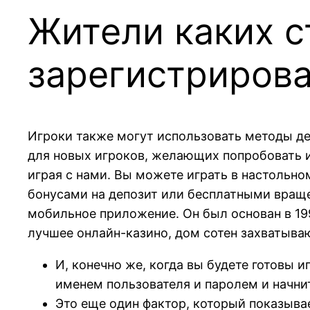
Жители каких с
зарегистрирова
Игроки также могут использовать методы деп
для новых игроков, желающих попробовать и
играя с нами. Вы можете играть в настольн
бонусами на депозит или бесплатными враще
мобильное приложение. Он был основан в 199
лучшее онлайн-казино, дом сотен захватыва
И, конечно же, когда вы будете готовы 
именем пользователя и паролем и начнит
Это еще один фактор, который показывае