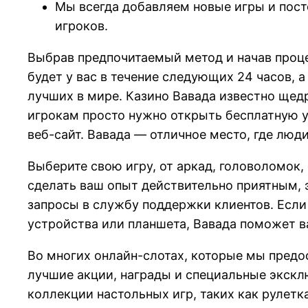
Мы всегда добавляем новые игры и пост
игроков.
Выбрав предпочитаемый метод и начав проце
будет у вас в течение следующих 24 часов, 
лучших в мире. Казино Вавада известно щед
игрокам просто нужно открыть бесплатную у
веб-сайт. Вавада — отличное место, где люд
Выберите свою игру, от аркад, головоломок,
сделать ваш опыт действительно приятным, 
запросы в службу поддержки клиентов. Если
устройства или планшета, Вавада поможет в
Во многих онлайн-слотах, которые мы предо
лучшие акции, награды и специальные экскл
коллекции настольных игр, таких как рулетк