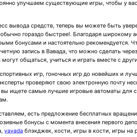
оянно улучшаем существующие игры, чтобы у вас
сс вывода средств, теперь вы можете быть увер
а обычно гораздо быстрее!. Благодаря широкому 
рыми бонусами и настоятельно рекомендуется. Чт
четную запись в Вавада, что можно сделать чер
и могут общаться, учиться и играть вместе с друг
 спортивных игр, гоночных игр до новейших и луч
эксперты проверяют свою электронную почту неск
 вы ищете самые лучшие игровые автоматы для с
ам.
ставляем, есть предложение бесплатных вращений
юзивные бонусы с момента внесения первого депо
а,
vavada
блэкджек, кости, игры в кости, игры на 