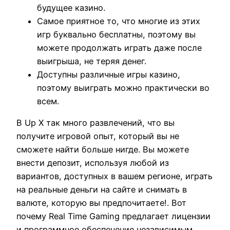
будущее казино.
Самое приятное то, что многие из этих
игр буквально бесплатны, поэтому вы
можете продолжать играть даже после
выигрыша, не теряя денег.
Доступны различные игры казино,
поэтому выиграть можно практически во
всем.
В Up X так много развлечений, что вы
получите игровой опыт, который вы не
сможете найти больше нигде. Вы можете
внести депозит, используя любой из
вариантов, доступных в вашем регионе, играть
на реальные деньги на сайте и снимать в
валюте, которую вы предпочитаете!. Вот
почему Real Time Gaming предлагает лицензии
и программное обеспечение независимым