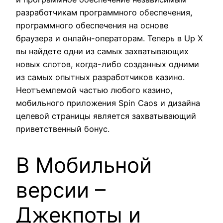
разработчикам программного обеспечения,
программного обеспечения на основе
браузера и онлайн-операторам. Теперь в Up X
вы найдете одни из самых захватывающих
новых слотов, когда-либо созданных одними
из самых опытных разработчиков казино.
Неотъемлемой частью любого казино,
мобильного приложения Spin Caos и дизайна
целевой страницы является захватывающий
приветственный бонус.
В Мобильной
версии –
Джекпоты и