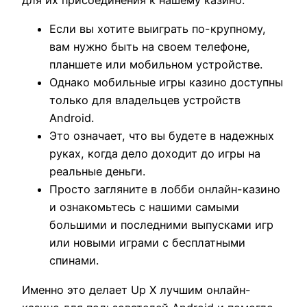
для их присоединения к нашему казино.
Если вы хотите выиграть по-крупному,
вам нужно быть на своем телефоне,
планшете или мобильном устройстве.
Однако мобильные игры казино доступны
только для владельцев устройств
Android.
Это означает, что вы будете в надежных
руках, когда дело доходит до игры на
реальные деньги.
Просто загляните в лобби онлайн-казино
и ознакомьтесь с нашими самыми
большими и последними выпусками игр
или новыми играми с бесплатными
спинами.
Именно это делает Up X лучшим онлайн-