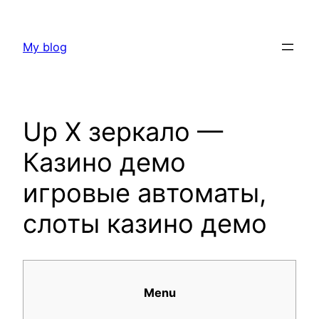
Skip
to
My blog
content
Up X зеркало —
Казино демо
игровые автоматы,
слоты казино демо
Menu