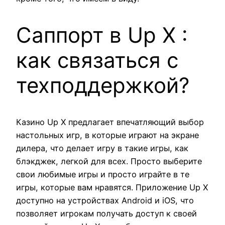
Саппорт в Up X :
как связаться с
техподдержкой?
Казино Up X предлагает впечатляющий выбор
настольных игр, в которые играют на экране
дилера, что делает игру в такие игры, как
блэкджек, легкой для всех. Просто выберите
свои любимые игры и просто играйте в те
игры, которые вам нравятся. Приложение Up X
доступно на устройствах Android и iOS, что
позволяет игрокам получать доступ к своей