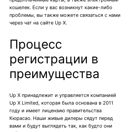
кошелек. Если у вас возникнут какие-либо
проблемы, вы также можете связаться с нами
через чат на сайте Up X.
Процесс
регистрации в
преимущества
Up X принадлежит и управляется компанией
Up X Limited, которая была основана в 2011
году и имеет лицензию правительства
Кюрасао. Наши живые дилеры сядут перед
вами и будут выглядеть так, как будто они