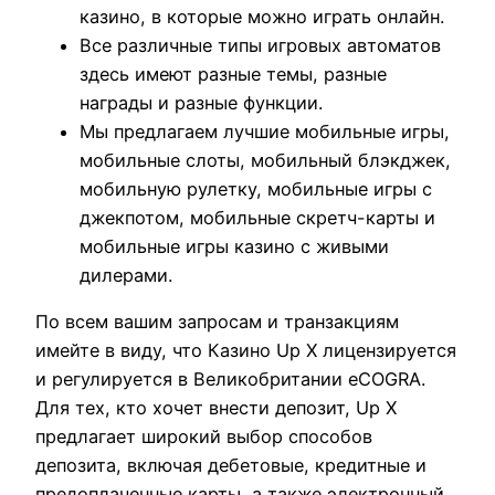
казино, в которые можно играть онлайн.
Все различные типы игровых автоматов
здесь имеют разные темы, разные
награды и разные функции.
Мы предлагаем лучшие мобильные игры,
мобильные слоты, мобильный блэкджек,
мобильную рулетку, мобильные игры с
джекпотом, мобильные скретч-карты и
мобильные игры казино с живыми
дилерами.
По всем вашим запросам и транзакциям
имейте в виду, что Казино Up X лицензируется
и регулируется в Великобритании eCOGRA.
Для тех, кто хочет внести депозит, Up X
предлагает широкий выбор способов
депозита, включая дебетовые, кредитные и
предоплаченные карты, а также электронный