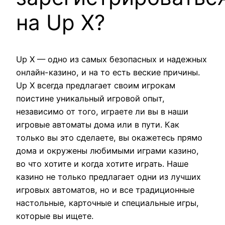
на Up X?
Up X — одно из самых безопасных и надежных
онлайн-казино, и на то есть веские причины.
Up X всегда предлагает своим игрокам
поистине уникальный игровой опыт,
независимо от того, играете ли вы в наши
игровые автоматы дома или в пути. Как
только вы это сделаете, вы окажетесь прямо
дома и окружены любимыми играми казино,
во что хотите и когда хотите играть. Наше
казино не только предлагает одни из лучших
игровых автоматов, но и все традиционные
настольные, карточные и специальные игры,
которые вы ищете.