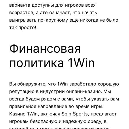
варианта доступны для игроков всех
возрастов, а это означает, что начать
выигрывать по-крупному еще никогда не было
так просто!.
Финансовая
политика 1Win
Вы обнаружите, что 1Win заработало хорошую
репутацию в индустрии онлайн-казино. Мы
всегда будем рядом с вами, чтобы указать вам
правильное направление во время игры.
Казино 1Win, включая Spin Sports, предлагает
игрокам безопасную и надежную среду, в
которой они могут весело провести время,