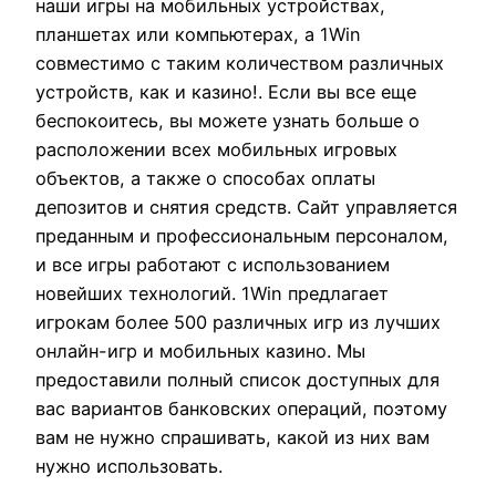
наши игры на мобильных устройствах,
планшетах или компьютерах, а 1Win
совместимо с таким количеством различных
устройств, как и казино!. Если вы все еще
беспокоитесь, вы можете узнать больше о
расположении всех мобильных игровых
объектов, а также о способах оплаты
депозитов и снятия средств. Сайт управляется
преданным и профессиональным персоналом,
и все игры работают с использованием
новейших технологий. 1Win предлагает
игрокам более 500 различных игр из лучших
онлайн-игр и мобильных казино. Мы
предоставили полный список доступных для
вас вариантов банковских операций, поэтому
вам не нужно спрашивать, какой из них вам
нужно использовать.