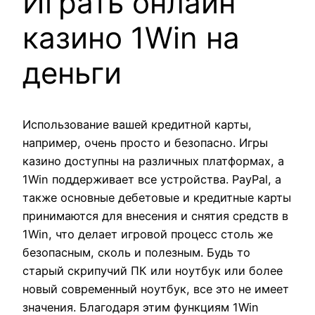
Играть онлайн
казино 1Win на
деньги
Использование вашей кредитной карты,
например, очень просто и безопасно. Игры
казино доступны на различных платформах, а
1Win поддерживает все устройства. PayPal, а
также основные дебетовые и кредитные карты
принимаются для внесения и снятия средств в
1Win, что делает игровой процесс столь же
безопасным, сколь и полезным. Будь то
старый скрипучий ПК или ноутбук или более
новый современный ноутбук, все это не имеет
значения. Благодаря этим функциям 1Win