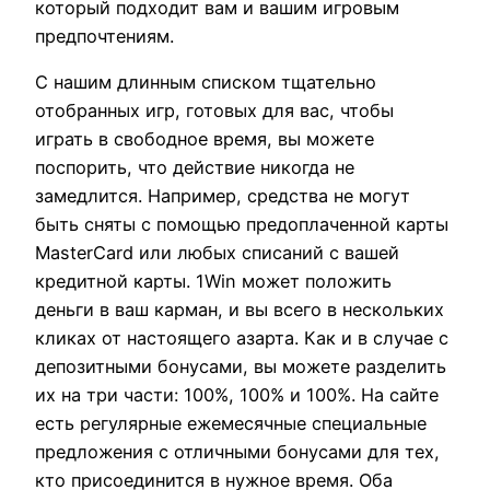
который подходит вам и вашим игровым
предпочтениям.
С нашим длинным списком тщательно
отобранных игр, готовых для вас, чтобы
играть в свободное время, вы можете
поспорить, что действие никогда не
замедлится. Например, средства не могут
быть сняты с помощью предоплаченной карты
MasterCard или любых списаний с вашей
кредитной карты. 1Win может положить
деньги в ваш карман, и вы всего в нескольких
кликах от настоящего азарта. Как и в случае с
депозитными бонусами, вы можете разделить
их на три части: 100%, 100% и 100%. На сайте
есть регулярные ежемесячные специальные
предложения с отличными бонусами для тех,
кто присоединится в нужное время. Оба