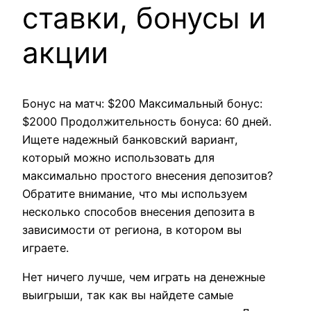
ставки, бонусы и
акции
Бонус на матч: $200 Максимальный бонус:
$2000 Продолжительность бонуса: 60 дней.
Ищете надежный банковский вариант,
который можно использовать для
максимально простого внесения депозитов?
Обратите внимание, что мы используем
несколько способов внесения депозита в
зависимости от региона, в котором вы
играете.
Нет ничего лучше, чем играть на денежные
выигрыши, так как вы найдете самые