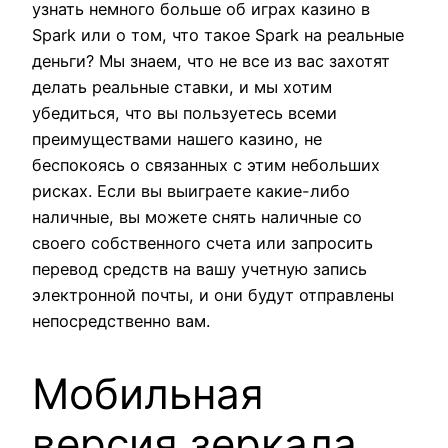
узнать немного больше об играх казино в
Spark или о том, что такое Spark на реальные
деньги? Мы знаем, что не все из вас захотят
делать реальные ставки, и мы хотим
убедиться, что вы пользуетесь всеми
преимуществами нашего казино, не
беспокоясь о связанных с этим небольших
рисках. Если вы выиграете какие-либо
наличные, вы можете снять наличные со
своего собственного счета или запросить
перевод средств на вашу учетную запись
электронной почты, и они будут отправлены
непосредственно вам.
Мобильная
версия зеркала