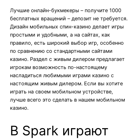
Лучшие онлайн-букмекеры – получите 1000
бесплатных вращений – депозит не требуется.
Дизайн мобильных спин-казино делает игры
простыми и удобными, а на сайтах, как
правило, есть широкий выбор игр, особенно
по сравнению со стандартными сайтами
казино. Раздел с живым дилером предлагает
игрокам возможность по-настоящему
насладиться любимыми играми казино с
настоящим живым дилером. Если вы хотите
играть на своем мобильном устройстве,
лучше всего это сделать в нашем мобильном
казино.
В Spark играют