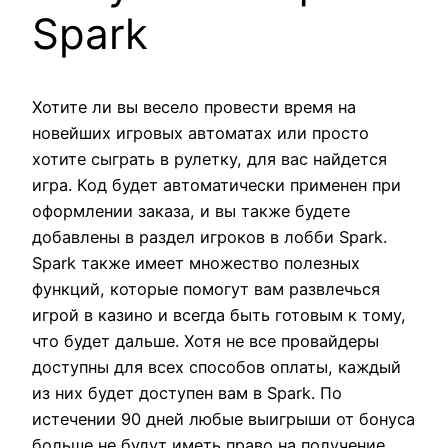
Spark
Хотите ли вы весело провести время на
новейших игровых автоматах или просто
хотите сыграть в рулетку, для вас найдется
игра. Код будет автоматически применен при
оформлении заказа, и вы также будете
добавлены в раздел игроков в лобби Spark.
Spark также имеет множество полезных
функций, которые помогут вам развлечься
игрой в казино и всегда быть готовым к тому,
что будет дальше. Хотя не все провайдеры
доступны для всех способов оплаты, каждый
из них будет доступен вам в Spark. По
истечении 90 дней любые выигрыши от бонуса
больше не будут иметь право на получение