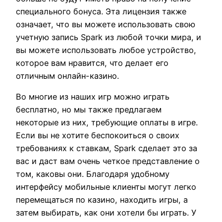
специального бонуса. Эта лицензия также
означает, что вы можете использовать свою
учетную запись Spark из любой точки мира, и
вы можете использовать любое устройство,
которое вам нравится, что делает его
отличным онлайн-казино.
Во многие из наших игр можно играть
бесплатно, но мы также предлагаем
некоторые из них, требующие оплаты в игре.
Если вы не хотите беспокоиться о своих
требованиях к ставкам, Spark сделает это за
вас и даст вам очень четкое представление о
том, каковы они. Благодаря удобному
интерфейсу мобильные клиенты могут легко
перемещаться по казино, находить игры, а
затем выбирать, как они хотели бы играть. У