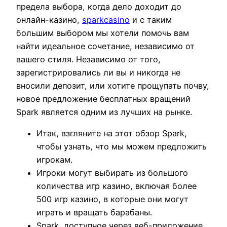
предела выбора, когда дело доходит до
онлайн-казино,
sparkcasino
и с таким
большим выбором мы хотели помочь вам
найти идеальное сочетание, независимо от
вашего стиля. Независимо от того,
зарегистрировались ли вы и никогда не
вносили депозит, или хотите прощупать почву,
новое предложение бесплатных вращений
Spark является одним из лучших на рынке.
Итак, взгляните на этот обзор Spark,
чтобы узнать, что мы можем предложить
игрокам.
Игроки могут выбирать из большого
количества игр казино, включая более
500 игр казино, в которые они могут
играть и вращать барабаны.
Spark, доступное через веб-приложение,