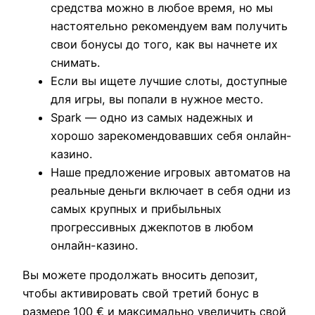
средства можно в любое время, но мы
настоятельно рекомендуем вам получить
свои бонусы до того, как вы начнете их
снимать.
Если вы ищете лучшие слоты, доступные
для игры, вы попали в нужное место.
Spark — одно из самых надежных и
хорошо зарекомендовавших себя онлайн-
казино.
Наше предложение игровых автоматов на
реальные деньги включает в себя одни из
самых крупных и прибыльных
прогрессивных джекпотов в любом
онлайн-казино.
Вы можете продолжать вносить депозит,
чтобы активировать свой третий бонус в
размере 100 € и максимально увеличить свой