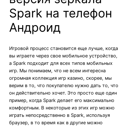
Spark на телефон
Андроид
Игровой процесс становится еще лучше, когда
вы играете через свое мобильное устройство,
а Spark подходит для всех типов мобильных
игр. Мы понимаем, что не всем интересна
огромная коллекция игр казино, скорее, мы
верим в то, что покупателю нужно дать то, что
он действительно хочет. Это просто еще один
пример, когда Spark делает его максимально
комфортным. В некоторые из этих игр можно
играть непосредственно в Spark, используя
браузер, в то время как в другие можно