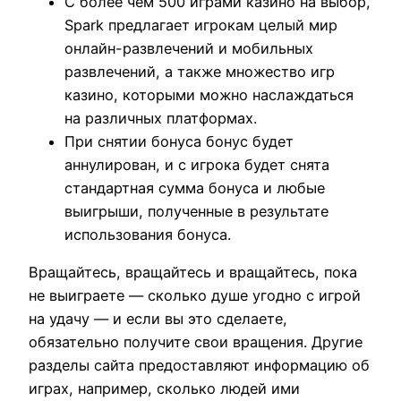
С более чем 500 играми казино на выбор,
Spark предлагает игрокам целый мир
онлайн-развлечений и мобильных
развлечений, а также множество игр
казино, которыми можно наслаждаться
на различных платформах.
При снятии бонуса бонус будет
аннулирован, и с игрока будет снята
стандартная сумма бонуса и любые
выигрыши, полученные в результате
использования бонуса.
Вращайтесь, вращайтесь и вращайтесь, пока
не выиграете — сколько душе угодно с игрой
на удачу — и если вы это сделаете,
обязательно получите свои вращения. Другие
разделы сайта предоставляют информацию об
играх, например, сколько людей ими