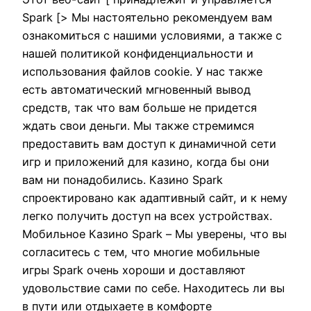
Spark [> Мы настоятельно рекомендуем вам
ознакомиться с нашими условиями, а также с
нашей политикой конфиденциальности и
использования файлов cookie. У нас также
есть автоматический мгновенный вывод
средств, так что вам больше не придется
ждать свои деньги. Мы также стремимся
предоставить вам доступ к динамичной сети
игр и приложений для казино, когда бы они
вам ни понадобились. Казино Spark
спроектировано как адаптивный сайт, и к нему
легко получить доступ на всех устройствах.
Мобильное Казино Spark – Мы уверены, что вы
согласитесь с тем, что многие мобильные
игры Spark очень хороши и доставляют
удовольствие сами по себе. Находитесь ли вы
в пути или отдыхаете в комфорте