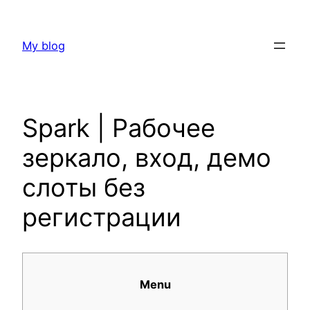
Skip
to
My blog
content
Spark | Рабочее
зеркало, вход, демо
слоты без
регистрации
Menu