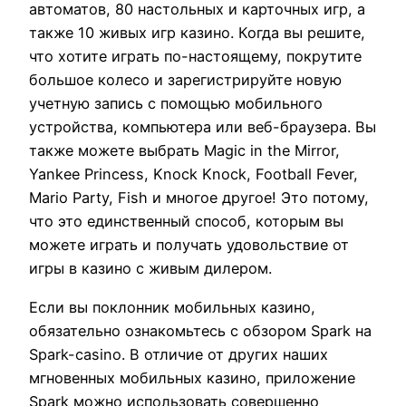
автоматов, 80 настольных и карточных игр, а
также 10 живых игр казино. Когда вы решите,
что хотите играть по-настоящему, покрутите
большое колесо и зарегистрируйте новую
учетную запись с помощью мобильного
устройства, компьютера или веб-браузера. Вы
также можете выбрать Magic in the Mirror,
Yankee Princess, Knock Knock, Football Fever,
Mario Party, Fish и многое другое! Это потому,
что это единственный способ, которым вы
можете играть и получать удовольствие от
игры в казино с живым дилером.
Если вы поклонник мобильных казино,
обязательно ознакомьтесь с обзором Spark на
Spark-casino. В отличие от других наших
мгновенных мобильных казино, приложение
Spark можно использовать совершенно