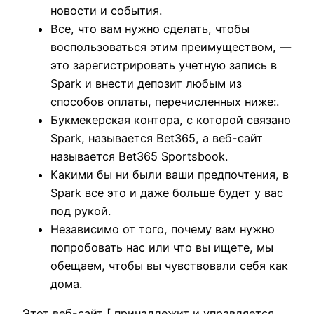
новости и события.
Все, что вам нужно сделать, чтобы
воспользоваться этим преимуществом, —
это зарегистрировать учетную запись в
Spark и внести депозит любым из
способов оплаты, перечисленных ниже:.
Букмекерская контора, с которой связано
Spark, называется Bet365, а веб-сайт
называется Bet365 Sportsbook.
Какими бы ни были ваши предпочтения, в
Spark все это и даже больше будет у вас
под рукой.
Независимо от того, почему вам нужно
попробовать нас или что вы ищете, мы
обещаем, чтобы вы чувствовали себя как
дома.
Этот веб-сайт [ принадлежит и управляется