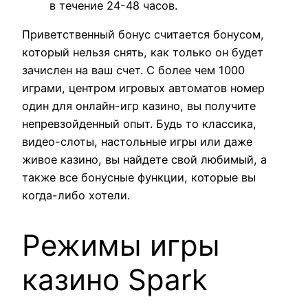
в течение 24-48 часов.
Приветственный бонус считается бонусом,
который нельзя снять, как только он будет
зачислен на ваш счет. С более чем 1000
играми, центром игровых автоматов номер
один для онлайн-игр казино, вы получите
непревзойденный опыт. Будь то классика,
видео-слоты, настольные игры или даже
живое казино, вы найдете свой любимый, а
также все бонусные функции, которые вы
когда-либо хотели.
Режимы игры
казино Spark