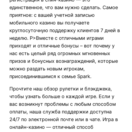
единственное, что вам нужно сделать. Самое
приятное: с вашей учетной записью
мобильного казино вы получаете
круглосуточную поддержку клиентов 7 дней в
неделю. P>Вместе с отличными играми
приходят и отличные бонусы – вот почему у
нас есть целый ряд огромных мгновенных
призов и бонусных вознаграждений, которые
можно раздать новым игрокам,
присоединившимся к семье Spark.
Прочтите наш обзор рулетки и блэкджека,
чтобы узнать больше о каждой игре. Если у
вас возникнут проблемы с любым способом
оплаты, наша служба поддержки доступна
24/7 по электронной почте или в чате. Игра в
онлайн-казино — отличный способ