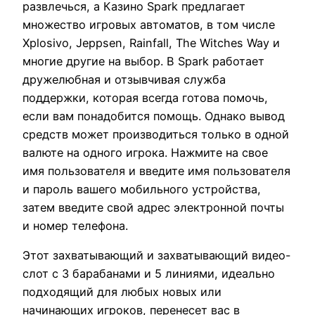
развлечься, а Казино Spark предлагает
множество игровых автоматов, в том числе
Xplosivo, Jeppsen, Rainfall, The Witches Way и
многие другие на выбор. В Spark работает
дружелюбная и отзывчивая служба
поддержки, которая всегда готова помочь,
если вам понадобится помощь. Однако вывод
средств может производиться только в одной
валюте на одного игрока. Нажмите на свое
имя пользователя и введите имя пользователя
и пароль вашего мобильного устройства,
затем введите свой адрес электронной почты
и номер телефона.
Этот захватывающий и захватывающий видео-
слот с 3 барабанами и 5 линиями, идеально
подходящий для любых новых или
начинающих игроков, перенесет вас в