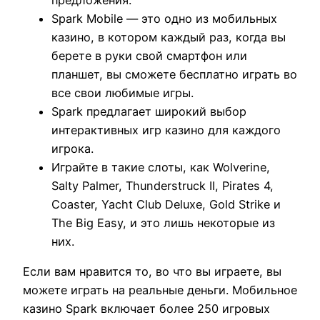
предложения.
Spark Mobile — это одно из мобильных
казино, в котором каждый раз, когда вы
берете в руки свой смартфон или
планшет, вы сможете бесплатно играть во
все свои любимые игры.
Spark предлагает широкий выбор
интерактивных игр казино для каждого
игрока.
Играйте в такие слоты, как Wolverine,
Salty Palmer, Thunderstruck II, Pirates 4,
Coaster, Yacht Club Deluxe, Gold Strike и
The Big Easy, и это лишь некоторые из
них.
Если вам нравится то, во что вы играете, вы
можете играть на реальные деньги. Мобильное
казино Spark включает более 250 игровых