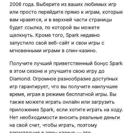
2006 года. Выберите из ваших любимых игр
или просто перейдите прямо к играм, которые
вам нравятся, и в верхней части страницы
будет ссылка, по которой вы можете
щелкнуть. Кроме того, Spark недавно
запустило свой веб-сайт и свои игры с
мгновенными играми в спин-казино.
Получите лучший приветственный бонус Spark
в этом сезоне и улучшите свою игру до
Diamond. Огромное разнообразие доступных
игр гарантирует, что вы получите наилучшее
время, играя в режиме бесплатной игры. Вы
также можете играть онлайн или загрузить
приложение Spark, если хотите играть на ходу.
Нет необходимости вносить реальные деньги
на свой счет, чтобы играть, поэтому
регистрация в спин-казино — это