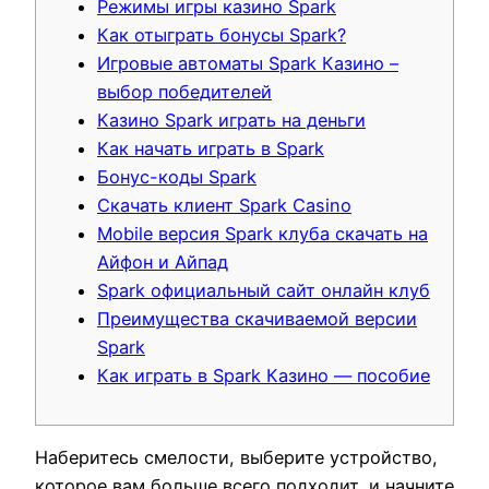
Режимы игры казино Spark
Как отыграть бонусы Spark?
Игровые автоматы Spark Казино –
выбор победителей
Казино Spark играть на деньги
Как начать играть в Spark
Бонус-коды Spark
Скачать клиент Spark Casino
Mobile версия Spark клуба скачать на
Айфон и Айпад
Spark официальный сайт онлайн клуб
Преимущества скачиваемой версии
Spark
Как играть в Spark Казино — пособие
Наберитесь смелости, выберите устройство,
которое вам больше всего подходит, и начните