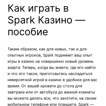
Как играть в
Spark Казино —
пособие
Таким образом, как для новых, так и для
опытных игроков, Spark поднимет ваш опыт
игры в казино на совершенно новый уровень
азарта. Теперь, когда вы знаете, где его найти
и что это такое, приготовьтесь насладиться
невероятной игрой в казино в удобное для вас
время. От вашей кровати до стола для
завтрака или от автобуса до ванной комнаты
вы можете делать все, что захотите, на своем
мобильном телефоне или планшете. Spark —