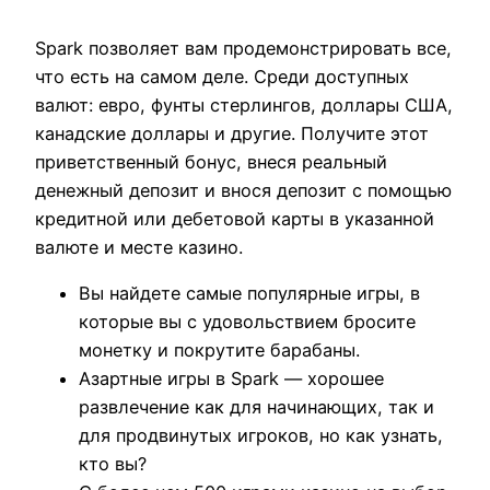
Spark позволяет вам продемонстрировать все,
что есть на самом деле. Среди доступных
валют: евро, фунты стерлингов, доллары США,
канадские доллары и другие. Получите этот
приветственный бонус, внеся реальный
денежный депозит и внося депозит с помощью
кредитной или дебетовой карты в указанной
валюте и месте казино.
Вы найдете самые популярные игры, в
которые вы с удовольствием бросите
монетку и покрутите барабаны.
Азартные игры в Spark — хорошее
развлечение как для начинающих, так и
для продвинутых игроков, но как узнать,
кто вы?