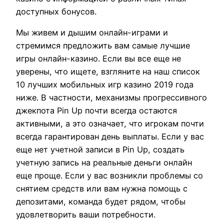
доступных бонусов.
Мы живем и дышим онлайн-играми и
стремимся предложить вам самые лучшие
игры онлайн-казино. Если вы все еще не
уверены, что ищете, взгляните на наш список
10 лучших мобильных игр казино 2019 года
ниже. В частности, механизмы прогрессивного
джекпота Pin Up почти всегда остаются
активными, а это означает, что игрокам почти
всегда гарантирован день выплаты. Если у вас
еще нет учетной записи в Pin Up, создать
учетную запись на реальные деньги онлайн
еще проще. Если у вас возникли проблемы со
снятием средств или вам нужна помощь с
депозитами, команда будет рядом, чтобы
удовлетворить ваши потребности.