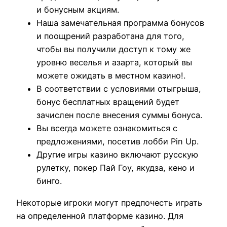
и бонусным акциям.
Наша замечательная программа бонусов
и поощрений разработана для того,
чтобы вы получили доступ к тому же
уровню веселья и азарта, который вы
можете ожидать в местном казино!.
В соответствии с условиями отыгрыша,
бонус бесплатных вращений будет
зачислен после внесения суммы бонуса.
Вы всегда можете ознакомиться с
предложениями, посетив лобби Pin Up.
Другие игры казино включают русскую
рулетку, покер Пай Гоу, якудза, кено и
бинго.
Некоторые игроки могут предпочесть играть
на определенной платформе казино. Для