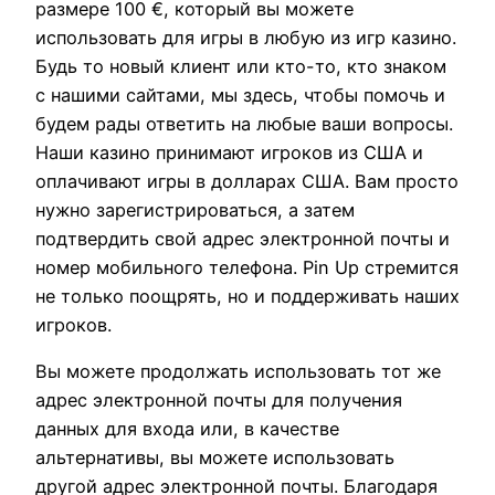
размере 100 €, который вы можете
использовать для игры в любую из игр казино.
Будь то новый клиент или кто-то, кто знаком
с нашими сайтами, мы здесь, чтобы помочь и
будем рады ответить на любые ваши вопросы.
Наши казино принимают игроков из США и
оплачивают игры в долларах США. Вам просто
нужно зарегистрироваться, а затем
подтвердить свой адрес электронной почты и
номер мобильного телефона. Pin Up стремится
не только поощрять, но и поддерживать наших
игроков.
Вы можете продолжать использовать тот же
адрес электронной почты для получения
данных для входа или, в качестве
альтернативы, вы можете использовать
другой адрес электронной почты. Благодаря