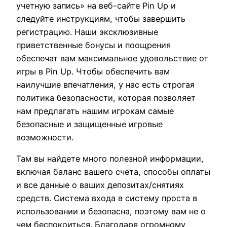
учетную запись» на веб-сайте Pin Up и
следуйте инструкциям, чтобы завершить
регистрацию. Наши эксклюзивные
приветственные бонусы и поощрения
обеспечат вам максимальное удовольствие от
игры в Pin Up. Чтобы обеспечить вам
наилучшие впечатления, у нас есть строгая
политика безопасности, которая позволяет
нам предлагать нашим игрокам самые
безопасные и защищенные игровые
возможности.
Там вы найдете много полезной информации,
включая баланс вашего счета, способы оплаты
и все данные о ваших депозитах/снятиях
средств. Система входа в систему проста в
использовании и безопасна, поэтому вам не о
чем беспокоиться. Благодаря огромному