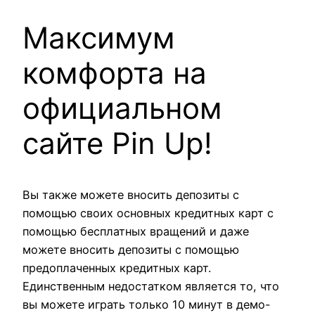
Максимум
комфорта на
официальном
сайте Pin Up!
Вы также можете вносить депозиты с
помощью своих основных кредитных карт с
помощью бесплатных вращений и даже
можете вносить депозиты с помощью
предоплаченных кредитных карт.
Единственным недостатком является то, что
вы можете играть только 10 минут в демо-