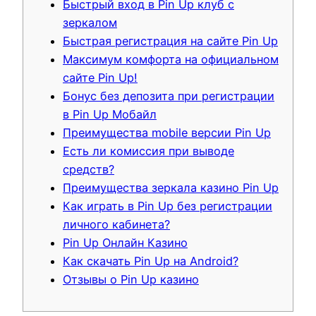
Быстрый вход в Pin Up клуб с
зеркалом
Быстрая регистрация на сайте Pin Up
Максимум комфорта на официальном
сайте Pin Up!
Бонус без депозита при регистрации
в Pin Up Мобайл
Преимущества mobile версии Pin Up
Есть ли комиссия при выводе
средств?
Преимущества зеркала казино Pin Up
Как играть в Pin Up без регистрации
личного кабинета?
Pin Up Онлайн Казино
Как скачать Pin Up на Android?
Отзывы о Pin Up казино