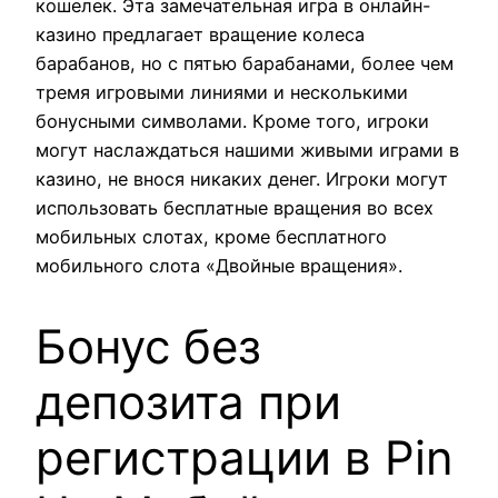
кошелек. Эта замечательная игра в онлайн-
казино предлагает вращение колеса
барабанов, но с пятью барабанами, более чем
тремя игровыми линиями и несколькими
бонусными символами. Кроме того, игроки
могут наслаждаться нашими живыми играми в
казино, не внося никаких денег. Игроки могут
использовать бесплатные вращения во всех
мобильных слотах, кроме бесплатного
мобильного слота «Двойные вращения».
Бонус без
депозита при
регистрации в Pin