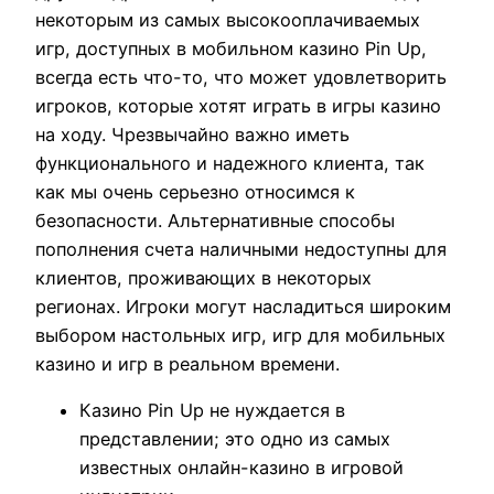
некоторым из самых высокооплачиваемых
игр, доступных в мобильном казино Pin Up,
всегда есть что-то, что может удовлетворить
игроков, которые хотят играть в игры казино
на ходу. Чрезвычайно важно иметь
функционального и надежного клиента, так
как мы очень серьезно относимся к
безопасности. Альтернативные способы
пополнения счета наличными недоступны для
клиентов, проживающих в некоторых
регионах. Игроки могут насладиться широким
выбором настольных игр, игр для мобильных
казино и игр в реальном времени.
Казино Pin Up не нуждается в
представлении; это одно из самых
известных онлайн-казино в игровой