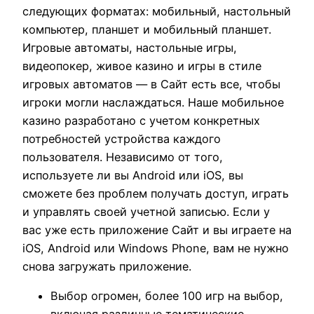
следующих форматах: мобильный, настольный
компьютер, планшет и мобильный планшет.
Игровые автоматы, настольные игры,
видеопокер, живое казино и игры в стиле
игровых автоматов — в Сайт есть все, чтобы
игроки могли наслаждаться. Наше мобильное
казино разработано с учетом конкретных
потребностей устройства каждого
пользователя. Независимо от того,
используете ли вы Android или iOS, вы
сможете без проблем получать доступ, играть
и управлять своей учетной записью. Если у
вас уже есть приложение Сайт и вы играете на
iOS, Android или Windows Phone, вам не нужно
снова загружать приложение.
Выбор огромен, более 100 игр на выбор,
включая различные тематические