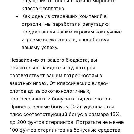
ощущения от онлайн-казино мирового
класса бесплатно.
Как одна из старейших компаний в
отрасли, мы заработали репутацию,
предоставляя нашим игрокам наилучшие
игровые возможности, способствуя
вашему успеху.
Независимо от вашего бюджета, вы
обязательно найдете игру, которая
соответствует вашим потребностям в
азартных играх. От классических видео-
слотов до высокотехнологичных,
прогрессивных и бонусных видео-слотов.
Приветственные бонусы Сайт удваиваются
плюс соответствующий бонус в размере 15%,
до 200 фунтов стерлингов. Потратьте не менее
100 фунтов стерлингов на бонусные средства,