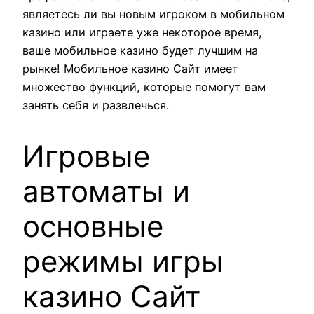
являетесь ли вы новым игроком в мобильном
казино или играете уже некоторое время,
ваше мобильное казино будет лучшим на
рынке! Мобильное казино Сайт имеет
множество функций, которые помогут вам
занять себя и развлечься.
Игровые
автоматы и
основные
режимы игры
казино Сайт