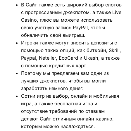
В Сайт также есть широкий выбор слотов
с прогрессивным джекпотом, а также Live
Casino, плюс вы можете использовать
свою учетную запись PayPal, чтобы
обналичить свой выигрыш.
Игроки также могут вносить депозиты с
помощью таких опций, как биткойн, Skrill,
Paypal, Neteller, EcoCard и Ukash, а также
с помощью кредитных карт.
Поэтому мы предлагаем вам одни из
лучших джекпотов, чтобы вы могли
заработать немного денег.
Сотни игр на выбор, онлайн и мобильная
игра, а также бесплатная игра и
отсутствие требований по ставкам
делают Сайт отличным онлайн-казино,
которым можно наслаждаться.