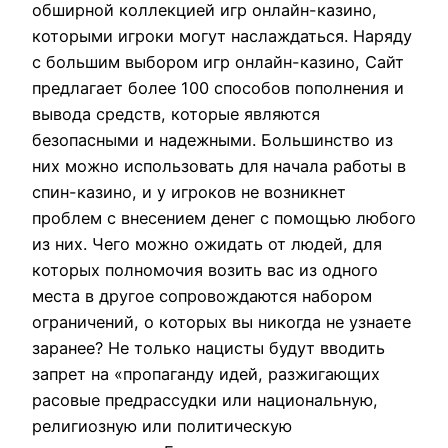
обширной коллекцией игр онлайн-казино,
которыми игроки могут наслаждаться. Наряду
с большим выбором игр онлайн-казино, Сайт
предлагает более 100 способов пополнения и
вывода средств, которые являются
безопасными и надежными. Большинство из
них можно использовать для начала работы в
спин-казино, и у игроков не возникнет
проблем с внесением денег с помощью любого
из них. Чего можно ожидать от людей, для
которых полномочия возить вас из одного
места в другое сопровождаются набором
ограничений, о которых вы никогда не узнаете
заранее? Не только нацисты будут вводить
запрет на «пропаганду идей, разжигающих
расовые предрассудки или национальную,
религиозную или политическую