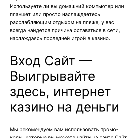
Используете ли вы домашний компьютер или
планшет или просто наслаждаетесь
расслабляющим отдыхом на пляже, у вас
всегда найдется причина оставаться в сети,
наслаждаясь последней игрой в казино.
Вход Сайт —
Выигрывайте
здесь, интернет
казино на деньги
Мы рекомендуем вам использовать промо-
коды, которые вы можете найти на сайте Сайт.