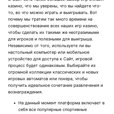
казино, что мы уверены, что вы найдете что-
то, во что можно играть и выигрывать. Вот
почему мы тратим так много времени на
совершенствование всех наших игр казино,
чтобы сделать их такими же неотразимыми
для игроков и полезными для выигрыша.
Независимо от того, используете ли вы
настольный компьютер или мобильное
устройство для доступа к Сайт, игровой
процесс будет одинаковым. Выбирайте из
огромной коллекции классических и новых
игровых автоматов или покера, чтобы
получить идеальное сочетание развлечения и
вознаграждения.
На данный момент платформа включает в
себя все популярные спортивные