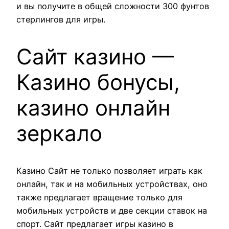
и вы получите в общей сложности 300 фунтов
стерлингов для игры.
Сайт казино —
Казино бонусы,
казино онлайн
зеркало
Казино Сайт не только позволяет играть как
онлайн, так и на мобильных устройствах, оно
также предлагает вращение только для
мобильных устройств и две секции ставок на
спорт. Сайт предлагает игры казино в