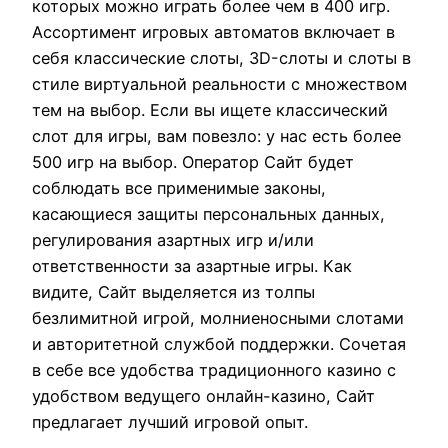
которых можно играть более чем в 400 игр.
Ассортимент игровых автоматов включает в
себя классические слоты, 3D-слоты и слоты в
стиле виртуальной реальности с множеством
тем на выбор. Если вы ищете классический
слот для игры, вам повезло: у нас есть более
500 игр на выбор. Оператор Сайт будет
соблюдать все применимые законы,
касающиеся защиты персональных данных,
регулирования азартных игр и/или
ответственности за азартные игры. Как
видите, Сайт выделяется из толпы
безлимитной игрой, молниеносными слотами
и авторитетной службой поддержки. Сочетая
в себе все удобства традиционного казино с
удобством ведущего онлайн-казино, Сайт
предлагает лучший игровой опыт.