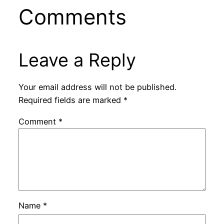
Comments
Leave a Reply
Your email address will not be published.
Required fields are marked
*
Comment
*
Name
*