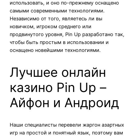
использовать, и оно по-прежнему оснащено
самыми современными технологиями.
Независимо от того, являетесь ли вы
новичком, игроком среднего или
продвинутого уровня, Pin Up разработано так,
чтобы быть простым в использовании и
оснащено новейшими технологиями.
Лучшее онлайн
казино Pin Up –
Айфон и Андроид
Наши специалисты перевели жаргон азартных
игр на простой и понятный язык, поэтому вам