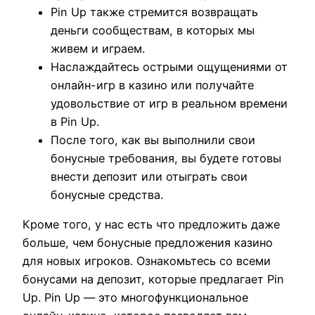
Pin Up также стремится возвращать
деньги сообществам, в которых мы
живем и играем.
Наслаждайтесь острыми ощущениями от
онлайн-игр в казино или получайте
удовольствие от игр в реальном времени
в Pin Up.
После того, как вы выполнили свои
бонусные требования, вы будете готовы
внести депозит или отыграть свои
бонусные средства.
Кроме того, у нас есть что предложить даже
больше, чем бонусные предложения казино
для новых игроков. Ознакомьтесь со всеми
бонусами на депозит, которые предлагает Pin
Up. Pin Up — это многофункциональное