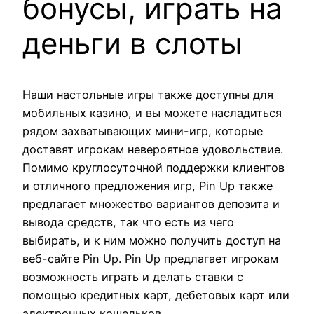
бонусы, играть на
деньги в слоты
Наши настольные игры также доступны для
мобильных казино, и вы можете насладиться
рядом захватывающих мини-игр, которые
доставят игрокам невероятное удовольствие.
Помимо круглосуточной поддержки клиентов
и отличного предложения игр, Pin Up также
предлагает множество вариантов депозита и
вывода средств, так что есть из чего
выбирать, и к ним можно получить доступ на
веб-сайте Pin Up. Pin Up предлагает игрокам
возможность играть и делать ставки с
помощью кредитных карт, дебетовых карт или
электронных кошельков.