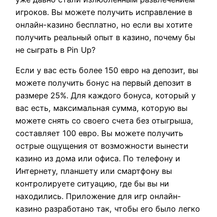
игроков. Вы можете получить исправление в
онлайн-казино бесплатно, но если вы хотите
получить реальный опыт в казино, почему бы
не сыграть в Pin Up?
Если у вас есть более 150 евро на депозит, вы
можете получить бонус на первый депозит в
размере 25%. Для каждого бонуса, который у
вас есть, максимальная сумма, которую вы
можете снять со своего счета без отыгрыша,
составляет 100 евро. Вы можете получить
острые ощущения от возможности вынести
казино из дома или офиса. По телефону и
Интернету, планшету или смартфону вы
контролируете ситуацию, где бы вы ни
находились. Приложение для игр онлайн-
казино разработано так, чтобы его было легко