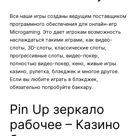
Все наши игры созданы ведущим поставщиком
программного обеспечения для онлайн-игр
Microgaming. Это дает игрокам возможность
наслаждаться такими играми, как видео-
слоты, 3D-слоты, классические слоты,
прогрессивные слоты, видео-покер,
полностью видео-покер, кено, живые игры
казино, рулетка, блэкджек и многое другое.
Если вы любите играть в блэкджек,
обязательно попробуйте баккару.
Pin Up зеркало
рабочее – Казино