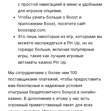
с простой навигацией в меню и удобными
для игроков опциями.
Чтобы узнать больше о Boost и
приложении Boost, посетите сайт
boostapp.com.
Это лишь некоторые из игр, которыми вы
можете наслаждаться в Pin Up, но их
гораздо больше, включая популярные
игры, такие как лучшие игровые
автоматы казино Pin Up.
Мы сотрудничаем с более чем 100
поставщиками платежей, чтобы предоставить
вам безопасные и надежные условия
отыгрыша бездепозитного бонуса в онлайн-
казино. В дополнение к этому у нас есть
огромный приветственный пакет для всех