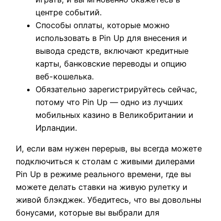
центре событий.
Способы оплаты, которые можно
использовать в Pin Up для внесения и
вывода средств, включают кредитные
карты, банковские переводы и опцию
веб-кошелька.
Обязательно зарегистрируйтесь сейчас,
потому что Pin Up — одно из лучших
мобильных казино в Великобритании и
Ирландии.
И, если вам нужен перерыв, вы всегда можете
подключиться к столам с живыми дилерами
Pin Up в режиме реального времени, где вы
можете делать ставки на живую рулетку и
живой блэкджек. Убедитесь, что вы довольны
бонусами, которые вы выбрали для