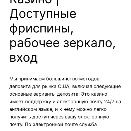
Доступные
фриспины,
рабочее зеркало,
вход
Мы принимаем большинство методов
депозита для рынка США, включая следующие
основные варианты депозита: Это казино
имеет поддержку и электронную почту 24/7 на
английском языке, и к нему можно легко
получить доступ через вашу электронную
почту. По электронной почте служба