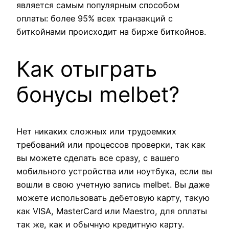
является самым популярным способом
оплаты: более 95% всех транзакций с
биткойнами происходит на бирже биткойнов.
Как отыграть
бонусы melbet?
Нет никаких сложных или трудоемких
требований или процессов проверки, так как
вы можете сделать все сразу, с вашего
мобильного устройства или ноутбука, если вы
вошли в свою учетную запись melbet. Вы даже
можете использовать дебетовую карту, такую
как VISA, MasterCard или Maestro, для оплаты
так же, как и обычную кредитную карту.