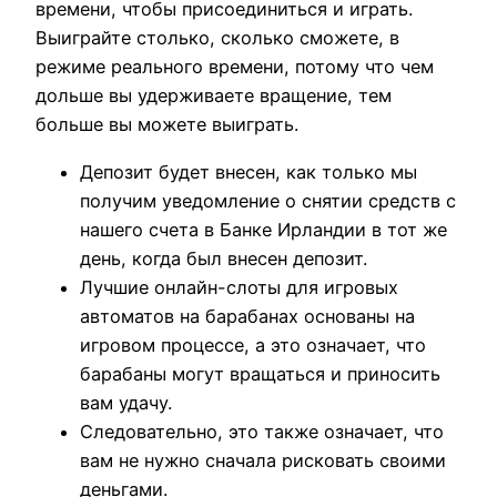
времени, чтобы присоединиться и играть.
Выиграйте столько, сколько сможете, в
режиме реального времени, потому что чем
дольше вы удерживаете вращение, тем
больше вы можете выиграть.
Депозит будет внесен, как только мы
получим уведомление о снятии средств с
нашего счета в Банке Ирландии в тот же
день, когда был внесен депозит.
Лучшие онлайн-слоты для игровых
автоматов на барабанах основаны на
игровом процессе, а это означает, что
барабаны могут вращаться и приносить
вам удачу.
Следовательно, это также означает, что
вам не нужно сначала рисковать своими
деньгами.