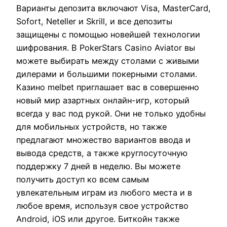
Варианты депозита включают Visa, MasterCard,
Sofort, Neteller и Skrill, и все депозиты
защищены с помощью новейшей технологии
шифрования. В PokerStars Casino Aviator вы
можете выбирать между столами с живыми
дилерами и большими покерными столами.
Казино melbet приглашает вас в совершенно
новый мир азартных онлайн-игр, который
всегда у вас под рукой. Они не только удобны
для мобильных устройств, но также
предлагают множество вариантов ввода и
вывода средств, а также круглосуточную
поддержку 7 дней в неделю. Вы можете
получить доступ ко всем самым
увлекательным играм из любого места и в
любое время, используя свое устройство
Android, iOS или другое. Биткойн также