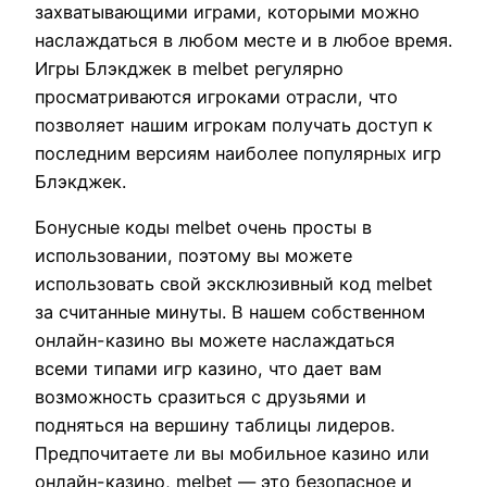
захватывающими играми, которыми можно
наслаждаться в любом месте и в любое время.
Игры Блэкджек в melbet регулярно
просматриваются игроками отрасли, что
позволяет нашим игрокам получать доступ к
последним версиям наиболее популярных игр
Блэкджек.
Бонусные коды melbet очень просты в
использовании, поэтому вы можете
использовать свой эксклюзивный код melbet
за считанные минуты. В нашем собственном
онлайн-казино вы можете наслаждаться
всеми типами игр казино, что дает вам
возможность сразиться с друзьями и
подняться на вершину таблицы лидеров.
Предпочитаете ли вы мобильное казино или
онлайн-казино, melbet — это безопасное и