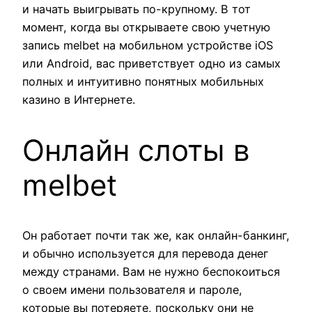
и начать выигрывать по-крупному. В тот
момент, когда вы открываете свою учетную
запись melbet на мобильном устройстве iOS
или Android, вас приветствует одно из самых
полных и интуитивно понятных мобильных
казино в Интернете.
Онлайн слоты в
melbet
Он работает почти так же, как онлайн-банкинг,
и обычно используется для перевода денег
между странами. Вам не нужно беспокоиться
о своем имени пользователя и пароле,
которые вы потеряете, поскольку они не