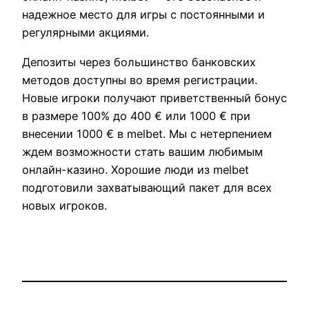
надежное место для игры с постоянными и
регулярными акциями.
Депозиты через большинство банковских
методов доступны во время регистрации.
Новые игроки получают приветственный бонус
в размере 100% до 400 € или 1000 € при
внесении 1000 € в melbet. Мы с нетерпением
ждем возможности стать вашим любимым
онлайн-казино. Хорошие люди из melbet
подготовили захватывающий пакет для всех
новых игроков.