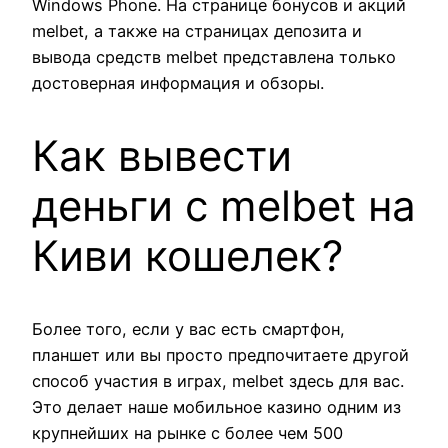
Windows Phone. На странице бонусов и акций
melbet, а также на страницах депозита и
вывода средств melbet представлена только
достоверная информация и обзоры.
Как вывести
деньги с melbet на
Киви кошелек?
Более того, если у вас есть смартфон,
планшет или вы просто предпочитаете другой
способ участия в играх, melbet здесь для вас.
Это делает наше мобильное казино одним из
крупнейших на рынке с более чем 500