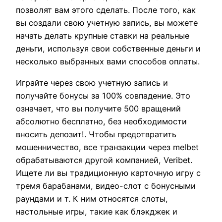
позволят вам этого сделать. После того, как
вы создали свою учетную запись, вы можете
начать делать крупные ставки на реальные
деньги, используя свои собственные деньги и
несколько выбранных вами способов оплаты.
Играйте через свою учетную запись и
получайте бонусы за 100% совпадение. Это
означает, что вы получите 500 вращений
абсолютно бесплатно, без необходимости
вносить депозит!. Чтобы предотвратить
мошенничество, все транзакции через melbet
обрабатываются другой компанией, Veribet.
Ищете ли вы традиционную карточную игру с
тремя барабанами, видео-слот с бонусными
раундами и т. К ним относятся слоты,
настольные игры, такие как блэкджек и