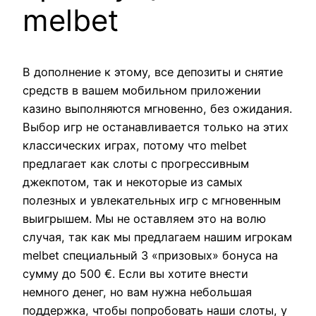
melbet
В дополнение к этому, все депозиты и снятие
средств в вашем мобильном приложении
казино выполняются мгновенно, без ожидания.
Выбор игр не останавливается только на этих
классических играх, потому что melbet
предлагает как слоты с прогрессивным
джекпотом, так и некоторые из самых
полезных и увлекательных игр с мгновенным
выигрышем. Мы не оставляем это на волю
случая, так как мы предлагаем нашим игрокам
melbet специальный 3 «призовых» бонуса на
сумму до 500 €. Если вы хотите внести
немного денег, но вам нужна небольшая
поддержка, чтобы попробовать наши слоты, у