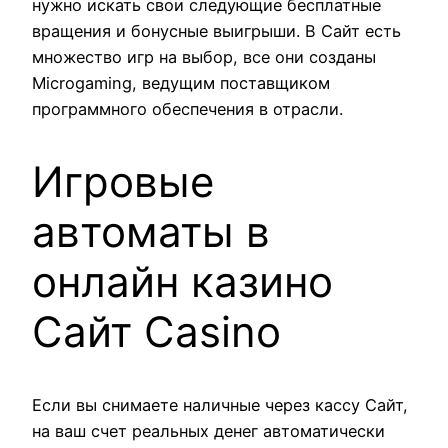
нужно искать свои следующие бесплатные
вращения и бонусные выигрыши. В Сайт есть
множество игр на выбор, все они созданы
Microgaming, ведущим поставщиком
программного обеспечения в отрасли.
Игровые
автоматы в
онлайн казино
Сайт Casino
Если вы снимаете наличные через кассу Сайт,
на ваш счет реальных денег автоматически