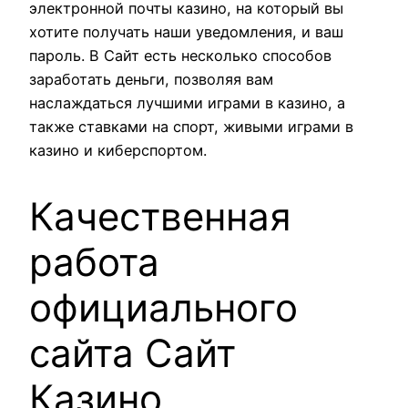
электронной почты казино, на который вы
хотите получать наши уведомления, и ваш
пароль. В Сайт есть несколько способов
заработать деньги, позволяя вам
наслаждаться лучшими играми в казино, а
также ставками на спорт, живыми играми в
казино и киберспортом.
Качественная
работа
официального
сайта Сайт
Казино