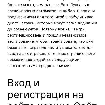
больше монет, чем раньше. Есть буквально
сотни игровых автоматов на выбор, и все они
предназначены для того, чтобы побудить вас
делать ставки, которые могут легко подняться
до сотен фунтов. Поэтому все наши игры
сертифицированы и прошли независимое
тестирование, чтобы гарантировать, что они
безопасны, справедливы и увлекательны для
всех наших игроков. В течение ограниченного
времени наслаждайтесь следующими
эксклюзивными предложениями:.
Вход и
регистрация на