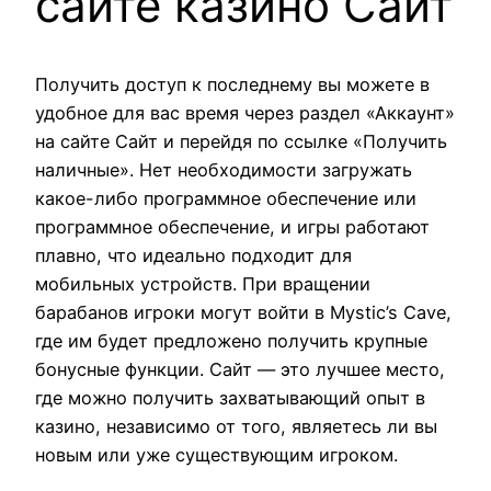
сайте казино Сайт
Получить доступ к последнему вы можете в
удобное для вас время через раздел «Аккаунт»
на сайте Сайт и перейдя по ссылке «Получить
наличные». Нет необходимости загружать
какое-либо программное обеспечение или
программное обеспечение, и игры работают
плавно, что идеально подходит для
мобильных устройств. При вращении
барабанов игроки могут войти в Mystic’s Cave,
где им будет предложено получить крупные
бонусные функции. Сайт — это лучшее место,
где можно получить захватывающий опыт в
казино, независимо от того, являетесь ли вы
новым или уже существующим игроком.