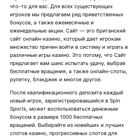
что-то для вас. Для всех существующих
игроков мы предлагаем ряд приветственных
бонусов, а также ежемесячные и
еженедельные акции. Сайт — это британский
сайт онлайн-казино, который дает игрокам
множество причин войти в систему и играть в
различные игры казино. Это потому, что Сайт
предлагает вам шанс испытать удачу, выбрав
бесплатные вращения, а также онлайн-слоты,
рулетку, блэкджек и многое другое.
После квалификационного депозита каждый
новый игрок, зарегистрировавшийся в Spin
Sports, может воспользоваться денежным
бонусом в размере 1000 бесплатных
вращений. Выбирайте из новейших и лучших
слотов казино, прогрессивных слотов для