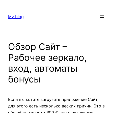
Skip
to
My blog
content
Обзор Сайт –
Рабочее зеркало,
вход, автоматы
бонусы
Если вы хотите загрузить приложение Сайт,
для этого есть несколько веских причин. Это в
общей сложности 600 € дополнительных