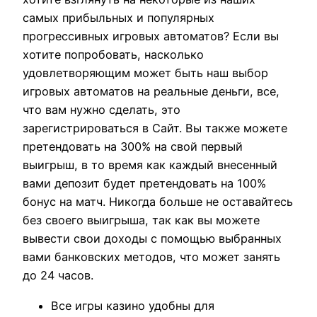
самых прибыльных и популярных
прогрессивных игровых автоматов? Если вы
хотите попробовать, насколько
удовлетворяющим может быть наш выбор
игровых автоматов на реальные деньги, все,
что вам нужно сделать, это
зарегистрироваться в Сайт. Вы также можете
претендовать на 300% на свой первый
выигрыш, в то время как каждый внесенный
вами депозит будет претендовать на 100%
бонус на матч. Никогда больше не оставайтесь
без своего выигрыша, так как вы можете
вывести свои доходы с помощью выбранных
вами банковских методов, что может занять
до 24 часов.
Все игры казино удобны для