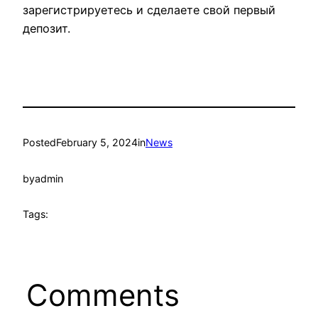
зарегистрируетесь и сделаете свой первый
депозит.
Posted
February 5, 2024
in
News
by
admin
Tags:
Comments