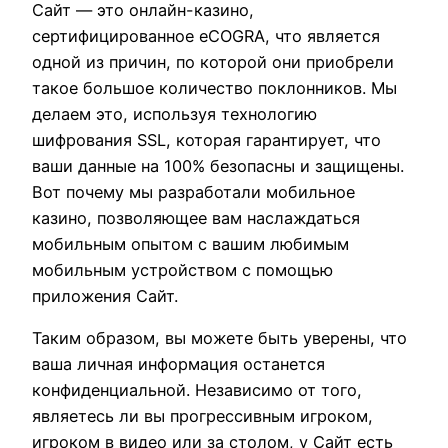
Сайт — это онлайн-казино,
сертифицированное eCOGRA, что является
одной из причин, по которой они приобрели
такое большое количество поклонников. Мы
делаем это, используя технологию
шифрования SSL, которая гарантирует, что
ваши данные на 100% безопасны и защищены.
Вот почему мы разработали мобильное
казино, позволяющее вам наслаждаться
мобильным опытом с вашим любимым
мобильным устройством с помощью
приложения Сайт.
Таким образом, вы можете быть уверены, что
ваша личная информация останется
конфиденциальной. Независимо от того,
являетесь ли вы прогрессивным игроком,
игроком в видео или за столом, у Сайт есть