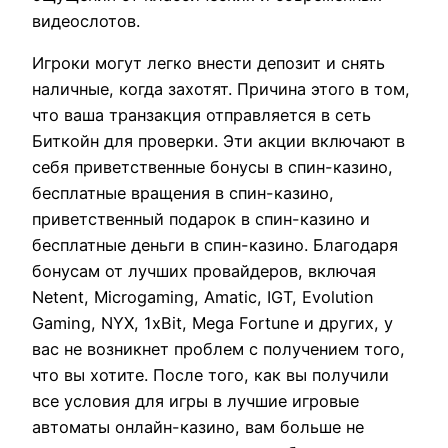
видеослотов.
Игроки могут легко внести депозит и снять
наличные, когда захотят. Причина этого в том,
что ваша транзакция отправляется в сеть
Биткойн для проверки. Эти акции включают в
себя приветственные бонусы в спин-казино,
бесплатные вращения в спин-казино,
приветственный подарок в спин-казино и
бесплатные деньги в спин-казино. Благодаря
бонусам от лучших провайдеров, включая
Netent, Microgaming, Amatic, IGT, Evolution
Gaming, NYX, 1xBit, Mega Fortune и других, у
вас не возникнет проблем с получением того,
что вы хотите. После того, как вы получили
все условия для игры в лучшие игровые
автоматы онлайн-казино, вам больше не