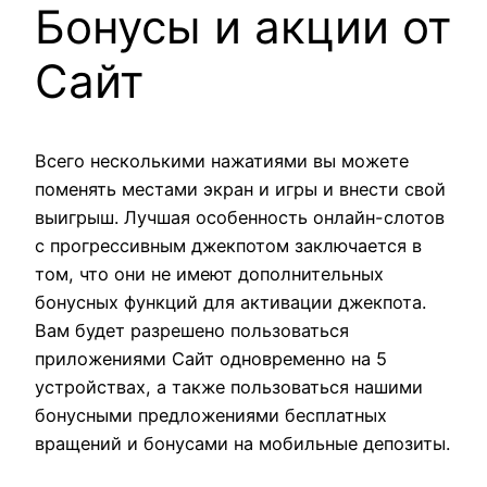
Бонусы и акции от
Сайт
Всего несколькими нажатиями вы можете
поменять местами экран и игры и внести свой
выигрыш. Лучшая особенность онлайн-слотов
с прогрессивным джекпотом заключается в
том, что они не имеют дополнительных
бонусных функций для активации джекпота.
Вам будет разрешено пользоваться
приложениями Сайт одновременно на 5
устройствах, а также пользоваться нашими
бонусными предложениями бесплатных
вращений и бонусами на мобильные депозиты.