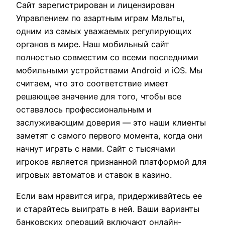
Сайт зарегистрирован и лицензирован
Управлением по азартным играм Мальты,
одним из самых уважаемых регулирующих
органов в мире. Наш мобильный сайт
полностью совместим со всеми последними
мобильными устройствами Android и iOS. Мы
считаем, что это соответствие имеет
решающее значение для того, чтобы все
оставалось профессиональным и
заслуживающим доверия — это наши клиенты
заметят с самого первого момента, когда они
начнут играть с нами. Сайт с тысячами
игроков является признанной платформой для
игровых автоматов и ставок в казино.
Если вам нравится игра, придерживайтесь ее
и старайтесь выиграть в ней. Ваши варианты
банковских операций включают онлайн-