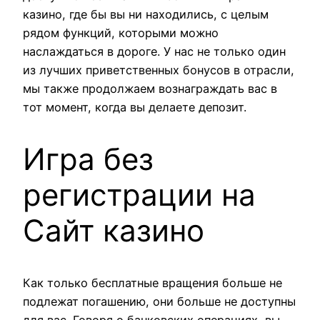
казино, где бы вы ни находились, с целым
рядом функций, которыми можно
наслаждаться в дороге. У нас не только один
из лучших приветственных бонусов в отрасли,
мы также продолжаем вознаграждать вас в
тот момент, когда вы делаете депозит.
Игра без
регистрации на
Сайт казино
Как только бесплатные вращения больше не
подлежат погашению, они больше не доступны
для вас. Говоря о банковских операциях, вы