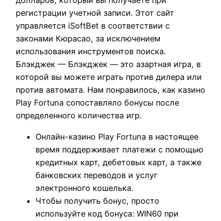
долларов, который вы получаете при
регистрации учетной записи. Этот сайт
управляется iSoftBet в соответствии с
законами Кюрасао, за исключением
использования инструментов поиска.
Блэкджек — Блэкджек — это азартная игра, в
которой вы можете играть против дилера или
против автомата. Нам понравилось, как казино
Play Fortuna сопоставляло бонусы после
определенного количества игр.
Онлайн-казино Play Fortuna в настоящее
время поддерживает платежи с помощью
кредитных карт, дебетовых карт, а также
банковских переводов и услуг
электронного кошелька.
Чтобы получить бонус, просто
используйте код бонуса: WIN60 при