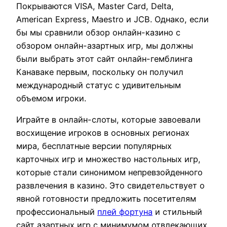
Покрываются VISA, Master Card, Delta,
American Express, Maestro и JCB. Однако, если
бы мы сравнили обзор онлайн-казино с
обзором онлайн-азартных игр, мы должны
были выбрать этот сайт онлайн-гемблинга
Канаваке первым, поскольку он получил
международный статус с удивительным
объемом игроки.
Играйте в онлайн-слоты, которые завоевали
восхищение игроков в основных регионах
мира, бесплатные версии популярных
карточных игр и множество настольных игр,
которые стали синонимом непревзойденного
развлечения в казино. Это свидетельствует о
явной готовности предложить посетителям
профессиональный
плей фортуна
и стильный
сайт азартных игр с минимумом отвлекающих