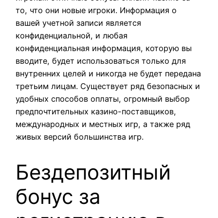
то, что они новые игроки. Информация о
вашей учетной записи является
конфиденциальной, и любая
конфиденциальная информация, которую вы
вводите, будет использоваться только для
внутренних целей и никогда не будет передана
третьим лицам. Существует ряд безопасных и
удобных способов оплаты, огромный выбор
предпочтительных казино-поставщиков,
международных и местных игр, а также ряд
живых версий большинства игр.
Бездепозитный
бонус за