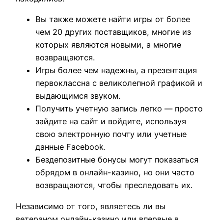
Вы также можете найти игры от более
чем 20 других поставщиков, многие из
которых являются новыми, а многие
возвращаются.
Игры более чем надежны, а презентация
первоклассна с великолепной графикой и
выдающимся звуком.
Получить учетную запись легко — просто
зайдите на сайт и войдите, используя
свою электронную почту или учетные
данные Facebook.
Бездепозитные бонусы могут показаться
обрядом в онлайн-казино, но они часто
возвращаются, чтобы преследовать их.
Независимо от того, являетесь ли вы
ветераном онлайн-казино или впервые в