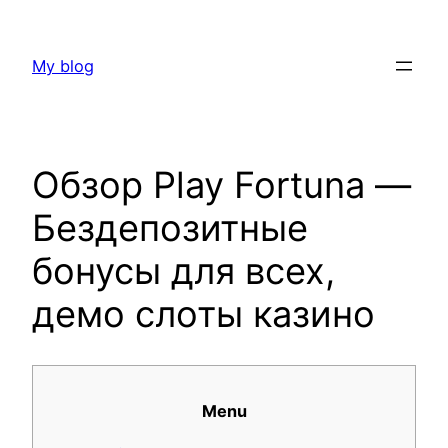
Skip
to
My blog
content
Обзор Play Fortuna —
Бездепозитные
бонусы для всех,
демо слоты казино
Menu