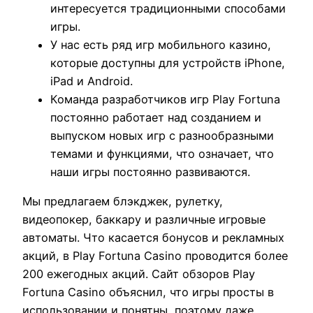
интересуется традиционными способами
игры.
У нас есть ряд игр мобильного казино,
которые доступны для устройств iPhone,
iPad и Android.
Команда разработчиков игр Play Fortuna
постоянно работает над созданием и
выпуском новых игр с разнообразными
темами и функциями, что означает, что
наши игры постоянно развиваются.
Мы предлагаем блэкджек, рулетку,
видеопокер, баккару и различные игровые
автоматы. Что касается бонусов и рекламных
акций, в Play Fortuna Casino проводится более
200 ежегодных акций. Сайт обзоров Play
Fortuna Casino объяснил, что игры просты в
использовании и понятны, поэтому даже