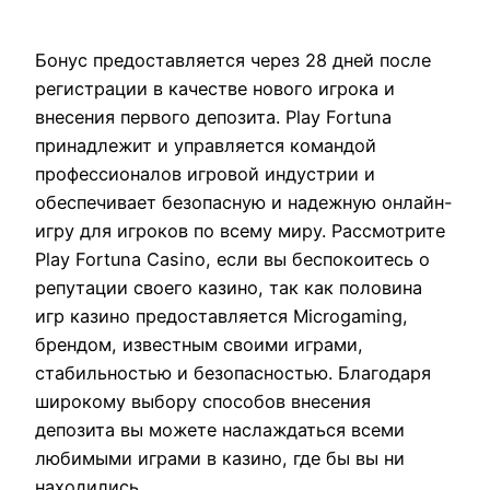
Бонус предоставляется через 28 дней после
регистрации в качестве нового игрока и
внесения первого депозита. Play Fortuna
принадлежит и управляется командой
профессионалов игровой индустрии и
обеспечивает безопасную и надежную онлайн-
игру для игроков по всему миру. Рассмотрите
Play Fortuna Casino, если вы беспокоитесь о
репутации своего казино, так как половина
игр казино предоставляется Microgaming,
брендом, известным своими играми,
стабильностью и безопасностью. Благодаря
широкому выбору способов внесения
депозита вы можете наслаждаться всеми
любимыми играми в казино, где бы вы ни
находились.