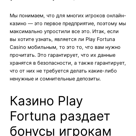
Мы понимаем, что для многих игроков онлайн-
казино — это первое предприятие, поэтому мы
максимально упростили все это. Итак, если
вы хотите узнать, является ли Play Fortuna
Casino мобильным, то это то, что вам нужно
прочитать. Это гарантирует, что их данные
хранятся в безопасности, а также гарантирует,
что от них не требуется делать какие-либо
ненужные и сомнительные депозиты.
Казино Play
Fortuna раздает
бонусы игрокам