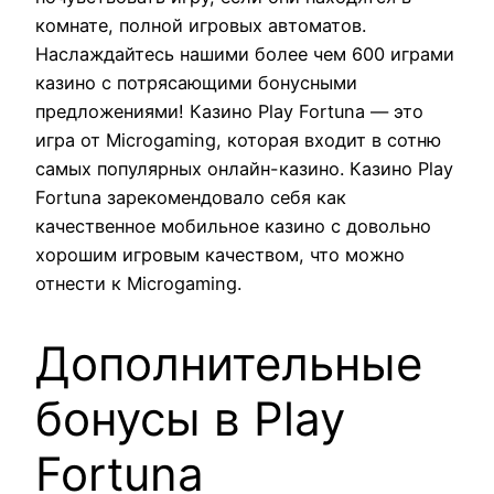
комнате, полной игровых автоматов.
Наслаждайтесь нашими более чем 600 играми
казино с потрясающими бонусными
предложениями! Казино Play Fortuna — это
игра от Microgaming, которая входит в сотню
самых популярных онлайн-казино. Казино Play
Fortuna зарекомендовало себя как
качественное мобильное казино с довольно
хорошим игровым качеством, что можно
отнести к Microgaming.
Дополнительные
бонусы в Play
Fortuna