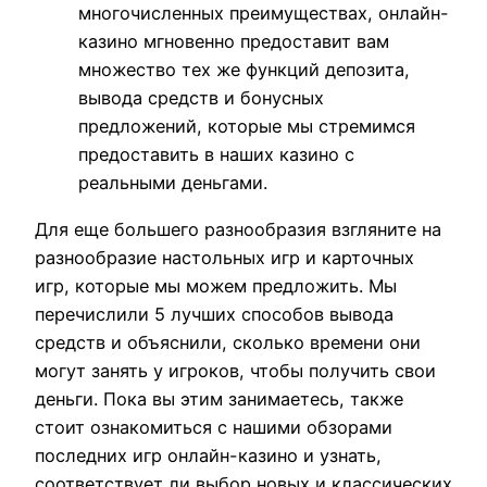
многочисленных преимуществах, онлайн-
казино мгновенно предоставит вам
множество тех же функций депозита,
вывода средств и бонусных
предложений, которые мы стремимся
предоставить в наших казино с
реальными деньгами.
Для еще большего разнообразия взгляните на
разнообразие настольных игр и карточных
игр, которые мы можем предложить. Мы
перечислили 5 лучших способов вывода
средств и объяснили, сколько времени они
могут занять у игроков, чтобы получить свои
деньги. Пока вы этим занимаетесь, также
стоит ознакомиться с нашими обзорами
последних игр онлайн-казино и узнать,
соответствует ли выбор новых и классических