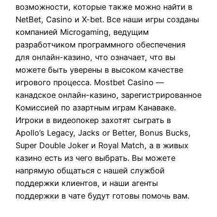
возможности, которые также можно найти в
NetBet, Casino и X-bet. Все наши игры созданы
компанией Microgaming, ведущим
разработчиком программного обеспечения
для онлайн-казино, что означает, что вы
можете быть уверены в высоком качестве
игрового процесса. Mostbet Casino —
канадское онлайн-казино, зарегистрированное
Комиссией по азартным играм Канаваке.
Игроки в видеопокер захотят сыграть в
Apollo’s Legacy, Jacks or Better, Bonus Bucks,
Super Double Joker и Royal Match, а в живых
казино есть из чего выбрать. Вы можете
напрямую общаться с нашей службой
поддержки клиентов, и наши агенты
поддержки в чате будут готовы помочь вам.