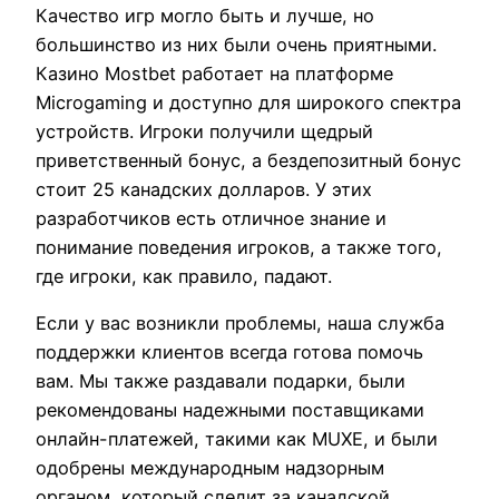
Качество игр могло быть и лучше, но
большинство из них были очень приятными.
Казино Mostbet работает на платформе
Microgaming и доступно для широкого спектра
устройств. Игроки получили щедрый
приветственный бонус, а бездепозитный бонус
стоит 25 канадских долларов. У этих
разработчиков есть отличное знание и
понимание поведения игроков, а также того,
где игроки, как правило, падают.
Если у вас возникли проблемы, наша служба
поддержки клиентов всегда готова помочь
вам. Мы также раздавали подарки, были
рекомендованы надежными поставщиками
онлайн-платежей, такими как MUXE, и были
одобрены международным надзорным
органом, который следит за канадской