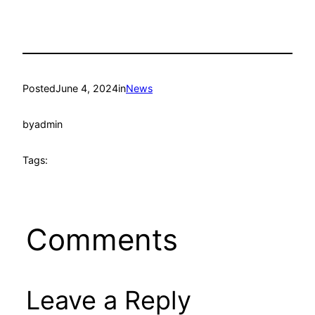
Posted
June 4, 2024
in
News
by
admin
Tags:
Comments
Leave a Reply