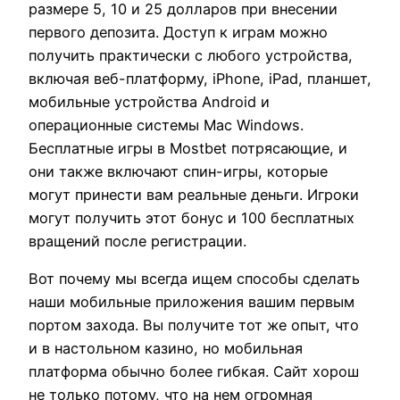
размере 5, 10 и 25 долларов при внесении
первого депозита. Доступ к играм можно
получить практически с любого устройства,
включая веб-платформу, iPhone, iPad, планшет,
мобильные устройства Android и
операционные системы Mac Windows.
Бесплатные игры в Mostbet потрясающие, и
они также включают спин-игры, которые
могут принести вам реальные деньги. Игроки
могут получить этот бонус и 100 бесплатных
вращений после регистрации.
Вот почему мы всегда ищем способы сделать
наши мобильные приложения вашим первым
портом захода. Вы получите тот же опыт, что
и в настольном казино, но мобильная
платформа обычно более гибкая. Сайт хорош
не только потому, что на нем огромная