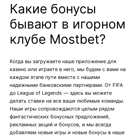
Какие бонусы
бывают в игорном
клубе Mostbet?
Когда вы загружаете наше приложение для
казино или играете в него, мы будем с вами на
каждом этапе пути вместе с нашими
надежными банковскими партнерами. От FIFA
до League of Legends — здесь вы можете
делать ставки на все ваши любимые команды.
Наши игры сопровождаются целым рядом
фантастических бонусных предложений,
рекламных акций и бонусов, и мы всегда
добавляем новые игры и новые бонусы в наше